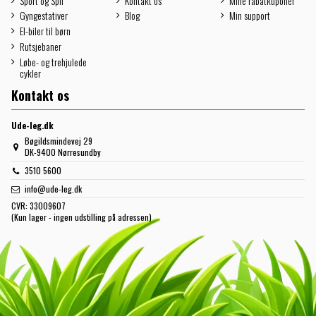
Sport og Spil
Kontakt os
Mine rabatkuponer
Gyngestativer
Blog
Min support
El-biler til børn
Rutsjebaner
Løbe- og trehjulede
cykler
Kontakt os
Ude-leg.dk
Bøgildsmindevej 29
DK-9400 Nørresundby
3510 5600
info@ude-leg.dk
CVR:
33009607
(Kun lager - ingen udstilling på adressen)