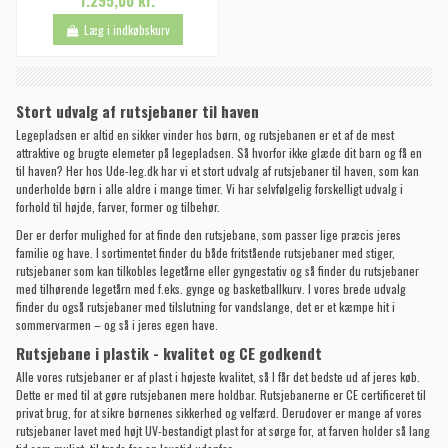
Læg i indkøbskurv
Stort udvalg af rutsjebaner til haven
Legepladsen er altid en sikker vinder hos børn, og rutsjebanen er et af de mest
attraktive og brugte elemeter på legepladsen. Så hvorfor ikke glæde dit barn og få en
til haven? Her hos Ude-leg.dk har vi et stort udvalg af rutsjebaner til haven, som kan
underholde børn i alle aldre i mange timer. Vi har selvfølgelig forskelligt udvalg i
forhold til højde, farver, former og tilbehør.
Der er derfor mulighed for at finde den rutsjebane, som passer lige præcis jeres
familie og have. I sortimentet finder du både fritstående rutsjebaner med stiger,
rutsjebaner som kan tilkobles
legetårne
eller
gyngestativ
og så finder du rutsjebaner
med tilhørende legetårn med f.eks. gynge og basketballkurv. I vores brede udvalg
finder du også rutsjebaner med tilslutning for vandslange, det er et kæmpe hit i
sommervarmen – og så i jeres egen have.
Rutsjebane i plastik - kvalitet og CE godkendt
Alle vores rutsjebaner er af plast i højeste kvalitet, så I får det bedste ud af jeres køb.
Dette er med til at gøre rutsjebanen mere holdbar. Rutsjebanerne er CE certificeret til
privat brug, for at sikre børnenes sikkerhed og velfærd. Derudover er mange af vores
rutsjebaner lavet med højt UV-bestandigt plast for at sørge for, at farven holder så lang