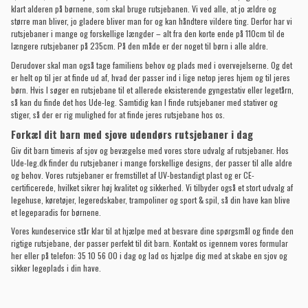
klart alderen på børnene, som skal bruge rutsjebanen. Vi ved alle, at jo ældre og
større man bliver, jo gladere bliver man for og kan håndtere vildere ting. Derfor har vi
rutsjebaner i mange og forskellige længder – alt fra den korte ende på 110cm til de
længere rutsjebaner på 235cm. På den måde er der noget til børn i alle aldre.
Derudover skal man også tage familiens behov og plads med i overvejelserne. Og det
er helt op til jer at finde ud af, hvad der passer ind i lige netop jeres hjem og til jeres
børn. Hvis I søger en rutsjebane til et allerede eksisterende gyngestativ eller legetårn,
så kan du finde det hos Ude-leg. Samtidig kan I finde rutsjebaner med stativer og
stiger, så der er rig mulighed for at finde jeres rutsjebane hos os.
Forkæl dit barn med sjove udendørs rutsjebaner i dag
Giv dit barn timevis af sjov og bevægelse med vores store udvalg af rutsjebaner. Hos
Ude-leg.dk finder du rutsjebaner i mange forskellige designs, der passer til alle aldre
og behov. Vores rutsjebaner er fremstillet af UV-bestandigt plast og er CE-
certificerede, hvilket sikrer høj kvalitet og sikkerhed. Vi tilbyder også et stort udvalg af
legehuse
,
køretøjer
,
legeredskaber
,
trampoliner
og
sport & spil
, så din have kan blive
et legeparadis for børnene.
Vores kundeservice står klar til at hjælpe med at besvare dine spørgsmål og finde den
rigtige rutsjebane, der passer perfekt til dit barn. Kontakt os igennem vores
formular
her
eller på telefon: 35 10 56 00 i dag og lad os hjælpe dig med at skabe en sjov og
sikker legeplads i din have.