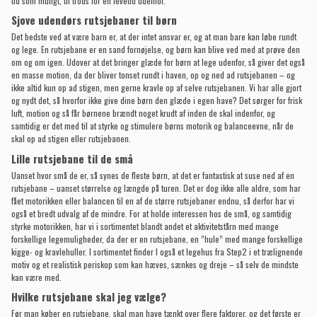
tid som muligt, til trods for en levetid udenfor.
Sjove udendørs rutsjebaner til børn
Det bedste ved at være barn er, at der intet ansvar er, og at man bare kan løbe rundt
og lege. En rutsjebane er en sand fornøjelse, og børn kan blive ved med at prøve den
om og om igen. Udover at det bringer glæde for børn at lege udenfor, så giver det også
en masse motion, da der bliver tonset rundt i haven, op og ned ad rutsjebanen – og
ikke altid kun op ad stigen, men gerne kravle op af selve rutsjebanen. Vi har alle gjort
og nydt det, så hvorfor ikke give dine børn den glæde i egen have? Det sørger for frisk
luft, motion og så får børnene brændt noget krudt af inden de skal indenfor, og
samtidig er det med til at styrke og stimulere børns motorik og balanceevne, når de
skal op ad stigen eller rutsjebanen.
Lille rutsjebane til de små
Uanset hvor små de er, så synes de fleste børn, at det er fantastisk at suse ned af en
rutsjebane – uanset størrelse og længde på turen. Det er dog ikke alle aldre, som har
fået motorikken eller balancen til en af de større rutsjebaner endnu, så derfor har vi
også et bredt udvalg af de mindre. For at holde interessen hos de små, og samtidig
styrke motorikken, har vi i sortimentet blandt andet et aktivitetstårn med mange
forskellige legemuligheder, da der er en rutsjebane, en ”hule” med mange forskellige
kigge- og kravlehuller. I sortimentet finder I også et
legehus fra Step2
i et trælignende
motiv og et realistisk periskop som kan hæves, sænkes og dreje – så selv de mindste
kan være med.
Hvilke rutsjebane skal jeg vælge?
Før man køber en rutsjebane, skal man have tænkt over flere faktorer, og det første er