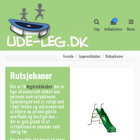
0
Søg
Indkøbskurv
Menu
Forside
Legeredskaber
Rutsjebaner
Rutsjebaner
Der er få
legeredskaber
, der er
lige så universelt elsket hos
børnene som rutsjebanen.
Spændingen ved at rutsje ned
i højt tempo og sejrsrusen ved
at klatre op ad den glatte
overflade og bestige den –
der er god grund til at
rutsjebanen er populær som
aldrig før.
Her hos Ude-leg har vi et stort