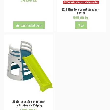
749,00 kr.
Kontakt os for mere information
EXIT Min første rutsjebane –
pastel
595,00 kr.
Læg i indkøbskurv
View
Aktivitetstårn med grøn
rutsjebane - Palplay
1.295,00 kr.