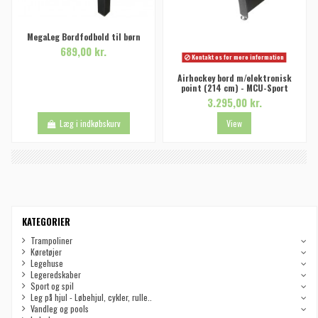
MegaLeg Bordfodbold til børn
689,00 kr.
Kontakt os for mere information
Airhockey bord m/elektronisk
point (214 cm) - MCU-Sport
3.295,00 kr.
Læg i indkøbskurv
View
KATEGORIER
Trampoliner
Køretøjer
Legehuse
Legeredskaber
Sport og spil
Leg på hjul - Løbehjul, cykler, rulle..
Vandleg og pools