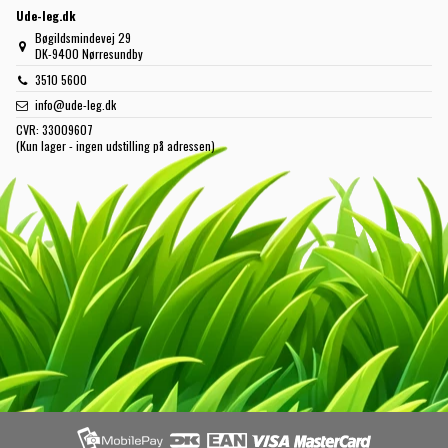
Ude-leg.dk
Bøgildsmindevej 29
DK-9400 Nørresundby
3510 5600
info@ude-leg.dk
CVR:
33009607
(Kun lager - ingen udstilling på adressen)