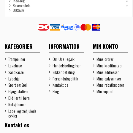
Inde-leg
Reservedele
UDSALG
KATEGORIER
INFORMATION
MIN KONTO
Trampoliner
Om Ude-leg.dk
Mine ordrer
Legehuse
Handelsbetingelser
Mine kreditnotaer
Sandkasse
Sikker betaling
Mine addresser
Løbehjul
Persondatapolitik
Mine oplysninger
Sport og Spil
Kontakt os
Mine rabatkuponer
Gyngestativer
Blog
Min support
El-biler til børn
Rutsjebaner
Løbe- og trehjulede
cykler
Kontakt os