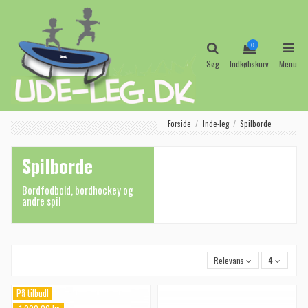
0
Søg
Indkøbskurv
Menu
Forside
Inde-leg
Spilborde
Spilborde
Bordfodbold, bordhockey og
andre spil
Relevans
4
På tilbud!