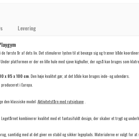
Qs
Levering
 Playgym
i de første år af dets liv. Det stimulerer lysten til at bevæge sig og træner både koordin
 Under platformen er der en lille hule med sjove kighuller, der også kan bruges som klatr
80 x 85 x 100 cm
. Den høje kvalitet gør, at det både kan bruges inde- og udendørs.
r produceret i Europa.
ge den klassiske model:
Aktivitetstårn med rutsjebane
.
yr. Legetårnet kombinerer kvalitet med et fantasifuldt design, der skaber et trygt og unde
brug, samtidig med at det giver en stabil og sikker legeplads. Materialerne er valgt for 