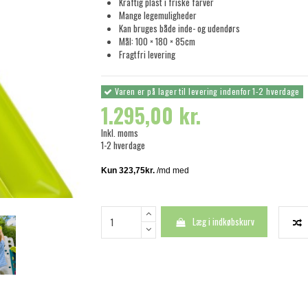
Kraftig plast i friske farver
Mange legemuligheder
Kan bruges både inde- og udendørs
Mål: 100 × 180 × 85cm
Fragtfri levering
Varen er på lager til levering indenfor 1-2 hverdage
1.295,00 kr.
Inkl. moms
1-2 hverdage
Læg i indkøbskurv