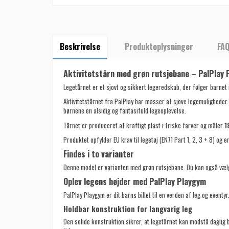
Beskrivelse
Produktoplysninger
FA
Aktivitetstårn med grøn rutsjebane – PalPlay
Legetårnet er et sjovt og sikkert legeredskab, der følger barnet 
Aktivitetstårnet fra PalPlay har masser af sjove legemuligheder.
børnene en alsidig og fantasifuld legeoplevelse.
Tårnet er produceret af kraftigt plast i friske farver og måler
1
Produktet opfylder EU krav til legetøj (EN71 Part 1, 2, 3 + 8) og e
Findes i to varianter
Denne model er varianten med grøn rutsjebane. Du kan også væl
Oplev legens højder med PalPlay Playgym
PalPlay Playgym er dit barns billet til en verden af leg og event
Holdbar konstruktion for langvarig leg
Den solide konstruktion sikrer, at legetårnet kan modstå daglig 