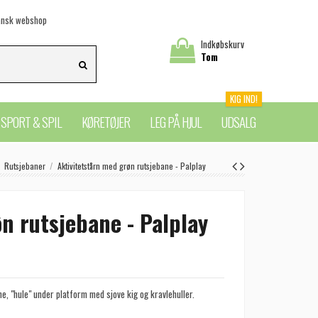
nsk webshop
Indkøbskurv
Tom
KIG IND!
SPORT & SPIL
KØRETØJER
LEG PÅ HJUL
UDSALG
Rutsjebaner
Aktivitetstårn med grøn rutsjebane - Palplay
n rutsjebane - Palplay
e, "hule" und
er platform med sjove kig og kravlehuller.