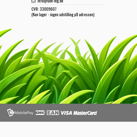
info@ude-leg.dk
CVR:
33009607
(Kun lager - ingen udstilling på adressen)