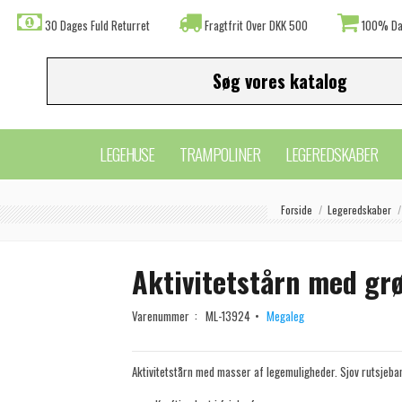
30 Dages Fuld Returret
Fragtfrit Over DKK 500
100% Da
LEGEHUSE
TRAMPOLINER
LEGEREDSKABER
Forside
Legeredskaber
Aktivitetstårn med grø
Varenummer :
ML-13924
Megaleg
Aktivitetstårn med masser af legemuligheder. Sjov rutsjeban