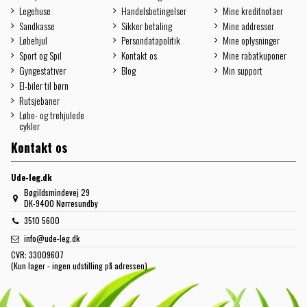
Legehuse
Handelsbetingelser
Mine kreditnotaer
Sandkasse
Sikker betaling
Mine addresser
Løbehjul
Persondatapolitik
Mine oplysninger
Sport og Spil
Kontakt os
Mine rabatkuponer
Gyngestativer
Blog
Min support
El-biler til børn
Rutsjebaner
Løbe- og trehjulede
cykler
Kontakt os
Ude-leg.dk
Bøgildsmindevej 29
DK-9400 Nørresundby
3510 5600
info@ude-leg.dk
CVR:
33009607
(Kun lager - ingen udstilling på adressen)