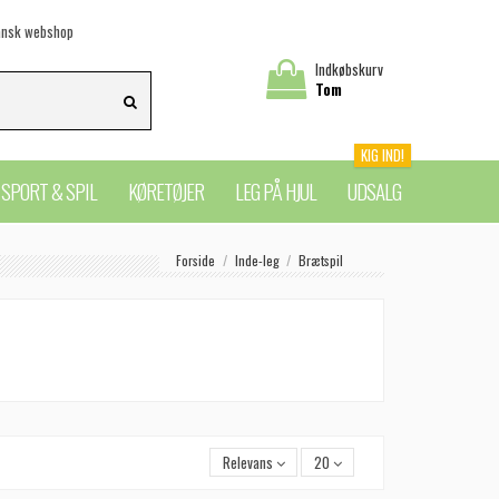
nsk webshop
Indkøbskurv
Tom
KIG IND!
SPORT & SPIL
KØRETØJER
LEG PÅ HJUL
UDSALG
Forside
Inde-leg
Brætspil
Relevans
20