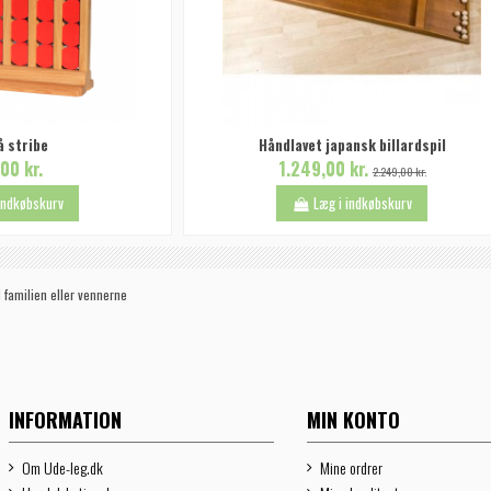
å stribe
Håndlavet japansk billardspil
00 kr.
1.249,00 kr.
2.249,00 kr.
 indkøbskurv
Læg i indkøbskurv
 familien eller vennerne
INFORMATION
MIN KONTO
Om Ude-leg.dk
Mine ordrer