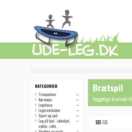
Brætspil
KATEGORIER
Trampoliner
Hyggelige brætspil
ti
Køretøjer
Legehuse
Legeredskaber
Sport og spil
Leg på hjul - Løbehjul,
cykler, rulle..
Vandleg og pools