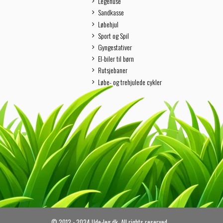
Legehuse
Sandkasse
Løbehjul
Sport og Spil
Gyngestativer
El-biler til børn
Rutsjebaner
Løbe- og trehjulede cykler
© 2012 - 2024 Ude-leg.dk. All rights reserved.