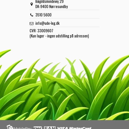
Bøgildsmindevej 29
DK-9400 Nørresundby
3510 5600
info@ude-leg.dk
CVR:
33009607
(Kun lager - ingen udstilling på adressen)