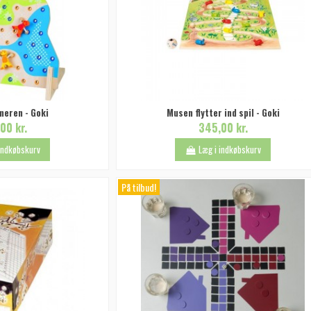
meren - Goki
Musen flytter ind spil - Goki
00 kr.
345,00 kr.
 indkøbskurv
Læg i indkøbskurv
På tilbud!