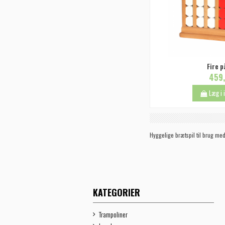
Fire p
459,
Læg i
Hyggelige brætspil til brug med
KATEGORIER
Trampoliner