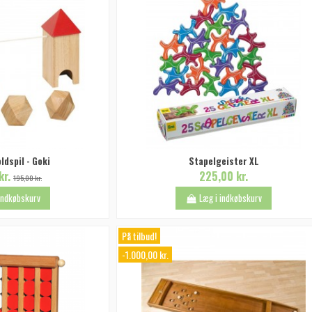
oldspil - Goki
Stapelgeister XL
kr.
225,00 kr.
195,00 kr.
 indkøbskurv
Læg i indkøbskurv
På tilbud!
-1.000,00 kr.