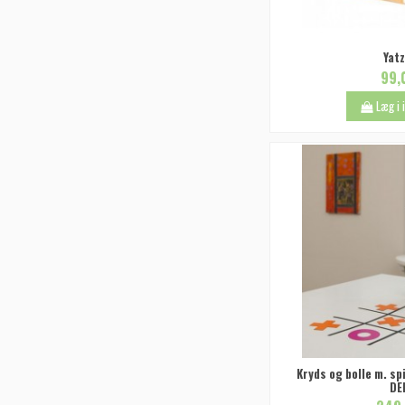
Yatz
99,
Læg i
Kryds og bolle m. sp
DE