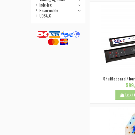
Inde-leg
Reservedele
UDSALG
Shuffleboard / bo
599,
Læg i