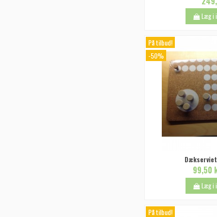
249,
Læg i
På tilbud!
-50%
Dækserviet
99,50 
Læg i
På tilbud!