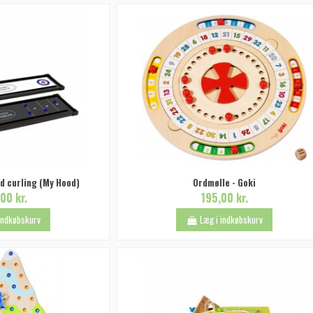
rd curling (My Hood)
Ordmølle - Goki
00 kr.
195,00 kr.
 indkøbskurv
Læg i indkøbskurv