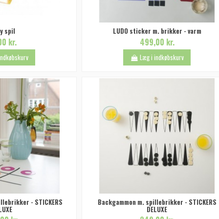
y spil
LUDO sticker m. brikker - varm
00 kr.
499,00 kr.
 indkøbskurv
Læg i indkøbskurv
illebrikker - STICKERS
Backgammon m. spillebrikker - STICKERS
LUXE
DELUXE