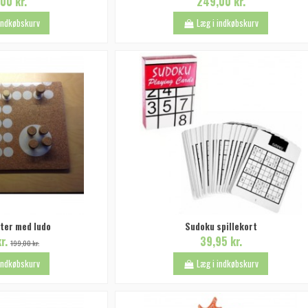
00 kr.
249,00 kr.
 indkøbskurv
Læg i indkøbskurv
ter med ludo
Sudoku spillekort
kr.
39,95 kr.
199,00 kr.
 indkøbskurv
Læg i indkøbskurv