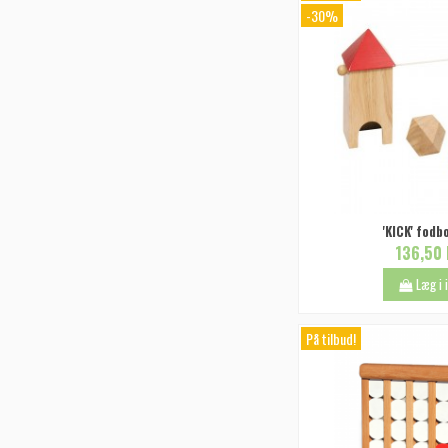
-30%
'KICK' fodb
136,50 
Læg i
På tilbud!