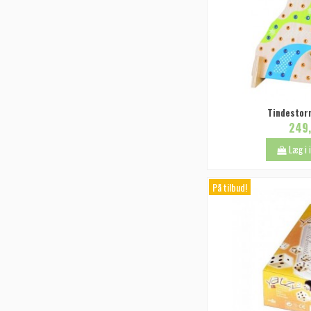
Tindestor
249,
Læg i
På tilbud!