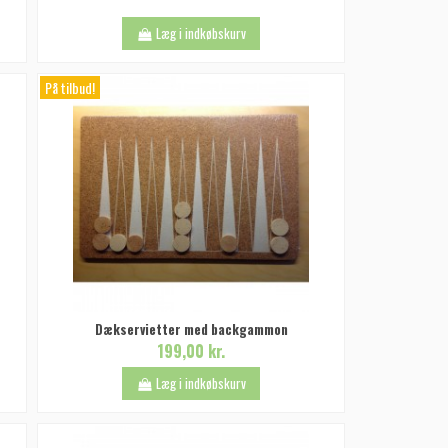
Læg i indkøbskurv
På tilbud!
Dækservietter med backgammon
199,00 kr.
Læg i indkøbskurv