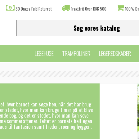
30 Dages Fuld Returret
Fragtfrit Over DKK 500
100% Da
LEGEHUSE
TRAMPOLINER
LEGEREDSKABER
det, hvor barnet kan søge hen, når det har brug
t er stedet, hvor man kan bruge timer på at blive
nde bog, og det er stedet, hvor man kan sove
me sommeraftener. Teltet er barnets helt egen
lads til fantasien samt freden, roen og hyggen.