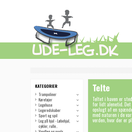
Telte
KATEGORIER
Trampoliner
Teltet i haven er ste
Køretøjer
for lidt alenetid. De
Legehuse
opslugt af en spænde
Legeredskaber
med naturen i de var
Sport og spil
verden, hvor der er p
Leg på hjul - Løbehjul,
cykler, rulle..
Vandleg og pools