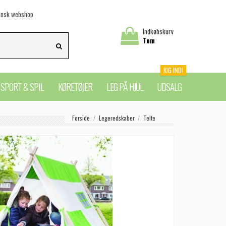
nsk webshop
Indkøbskurv
Tom
KIG IND!
SPORT & SPIL
KØRETØJER
LEG PÅ HJUL
UDSALG
Forside
Legeredskaber
Telte