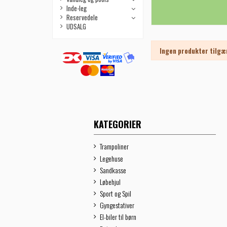
Inde-leg
Reservedele
UDSALG
Ingen produkter tilgæ
KATEGORIER
Trampoliner
Legehuse
Sandkasse
Løbehjul
Sport og Spil
Gyngestativer
El-biler til børn