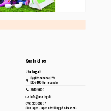
Kontakt os
Ude-leg.dk
Bøgildsmindevej 29
DK-9400 Nørresundby
3510 5600
info@ude-leg.dk
CVR:
33009607
(Kun lager - ingen udstilling på adressen)