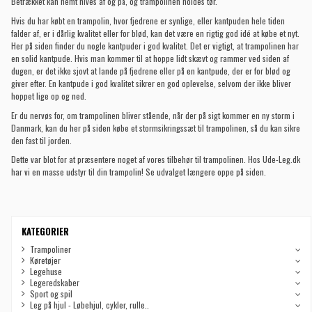
Betrækket kan nemt hives af og på, og trampolinen holdes tør.
Hvis du har købt en trampolin, hvor fjedrene er synlige, eller kantpuden hele tiden
falder af, er i dårlig kvalitet eller for blød, kan det være en rigtig god idé at købe et nyt.
Her på siden finder du nogle kantpuder i god kvalitet. Det er vigtigt, at trampolinen har
en solid kantpude. Hvis man kommer til at hoppe lidt skævt og rammer ved siden af
dugen, er det ikke sjovt at lande på fjedrene eller på en kantpude, der er for blød og
giver efter. En kantpude i god kvalitet sikrer en god oplevelse, selvom der ikke bliver
hoppet lige op og ned.
Er du nervøs for, om trampolinen bliver stående, når der på sigt kommer en ny storm i
Danmark, kan du her på siden købe et stormsikringssæt til trampolinen, så du kan sikre
den fast til jorden.
Dette var blot for at præsentere noget af vores tilbehør til trampolinen. Hos Ude-Leg.dk
har vi en masse udstyr til din trampolin! Se udvalget længere oppe på siden.
KATEGORIER
Trampoliner
Køretøjer
Legehuse
Legeredskaber
Sport og spil
Leg på hjul - Løbehjul, cykler, rulle..