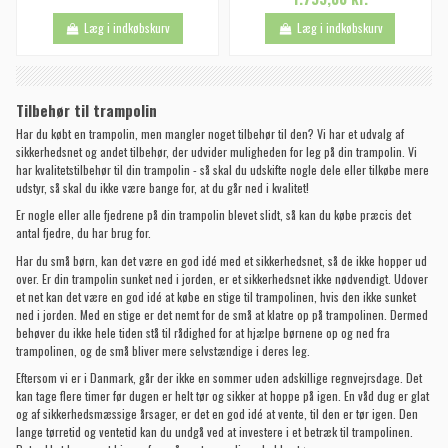
Læg i indkøbskurv
Læg i indkøbskurv
Tilbehør til trampolin
Har du købt en trampolin, men mangler noget tilbehør til den? Vi har et udvalg af
sikkerhedsnet og andet tilbehør, der udvider muligheden for leg på din trampolin. Vi
har kvalitetstilbehør til din trampolin - så skal du udskifte nogle dele eller tilkøbe mere
udstyr, så skal du ikke være bange for, at du går ned i kvalitet!
Er nogle eller alle fjedrene på din trampolin blevet slidt, så kan du købe præcis det
antal fjedre, du har brug for.
Har du små børn, kan det være en god idé med et sikkerhedsnet, så de ikke hopper ud
over. Er din trampolin sunket ned i jorden, er et sikkerhedsnet ikke nødvendigt. Udover
et net kan det være en god idé at købe en stige til trampolinen, hvis den ikke sunket
ned i jorden. Med en stige er det nemt for de små at klatre op på trampolinen. Dermed
behøver du ikke hele tiden stå til rådighed for at hjælpe børnene op og ned fra
trampolinen, og de små bliver mere selvstændige i deres leg.
Eftersom vi er i Danmark, går der ikke en sommer uden adskillige regnvejrsdage. Det
kan tage flere timer før dugen er helt tør og sikker at hoppe på igen. En våd dug er glat
og af sikkerhedsmæssige årsager, er det en god idé at vente, til den er tør igen. Den
lange tørretid og ventetid kan du undgå ved at investere i et betræk til trampolinen.