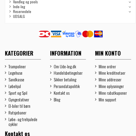
Vandleg og pools
Inde-leg
Reservedele
UDSALG
KATEGORIER
INFORMATION
MIN KONTO
Trampoliner
Om Ude-leg.dk
Mine ordrer
Legehuse
Handelsbetingelser
Mine kreditnotaer
Sandkasse
Sikker betaling
Mine addresser
Løbehjul
Persondatapolitik
Mine oplysninger
Sport og Spil
Kontakt os
Mine rabatkuponer
Gyngestativer
Blog
Min support
El-biler til børn
Rutsjebaner
Løbe- og trehjulede
cykler
Kontakt os