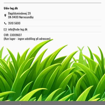
Ude-leg.dk
Bøgildsmindevej 29
DK-9400 Nørresundby
3510 5600
info@ude-leg.dk
CVR:
33009607
(Kun lager - ingen udstilling på adressen)