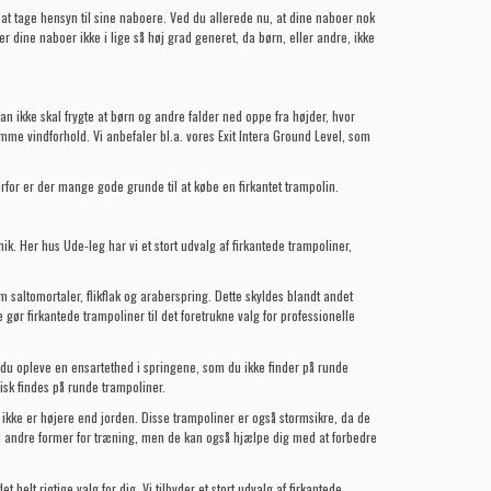
 at tage hensyn til sine naboere. Ved du allerede nu, at dine naboer nok
r dine naboer ikke i lige så høj grad generet, da børn, eller andre, ikke
n ikke skal frygte at børn og andre falder ned oppe fra højder, hvor
omme vindforhold. Vi anbefaler bl.a. vores
Exit Intera Ground Level
, som
rfor er der mange gode grunde til at købe en firkantet trampolin.
ik. Her hus Ude-leg har vi et stort udvalg af firkantede trampoliner,
m saltomortaler, flikflak og araberspring. Dette skyldes blandt andet
gør firkantede trampoliner til det foretrukne valg for professionelle
 du opleve en ensartethed i springene, som du ikke finder på runde
isk findes på runde trampoliner.
r ikke er højere end jorden. Disse trampoliner er også stormsikre, da de
til andre former for træning, men de kan også hjælpe dig med at forbedre
helt rigtige valg for dig. Vi tilbyder et stort udvalg af firkantede