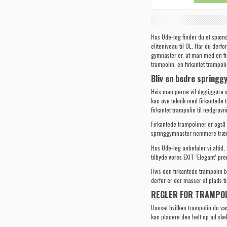
Hos Ude-leg finder du et spænde
eliteniveau til OL. Har du derfo
gymnaster er, at man med en firk
trampolin, en firkantet trampol
Bliv en bedre spring
Hvis man gerne vil dygtiggøre 
kan øve teknik med firkantede
firkantet trampolin til nedgravn
Firkantede trampoliner er også
springgymnaster nemmere træne 
Hos Ude-leg anbefaler vi altid,
tilbyde vores
EXIT ‘Elegant’ pr
Hvis den firkantede trampolin b
derfor er der masser af plads t
REGLER FOR TRAMPOL
Uanset hvilken trampolin du væl
kan placere den helt op ad skel