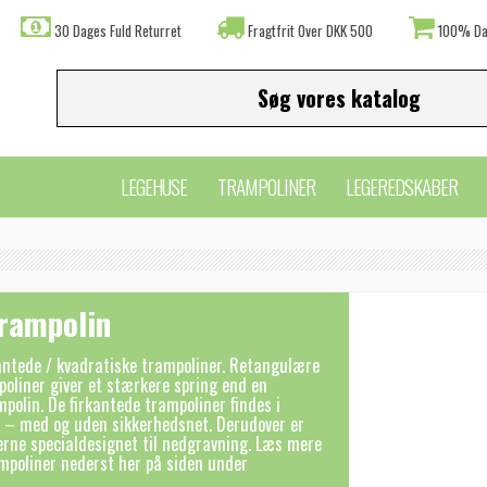
30 Dages Fuld Returret
Fragtfrit Over DKK 500
100% Da
LEGEHUSE
TRAMPOLINER
LEGEREDSKABER
trampolin
rkantede / kvadratiske trampoliner. Retangulære
poliner giver et stærkere spring end en
mpolin. De firkantede trampoliner findes i
er – med og uden sikkerhedsnet. Derudover er
erne specialdesignet til nedgravning. Læs mere
mpoliner nederst her på siden under