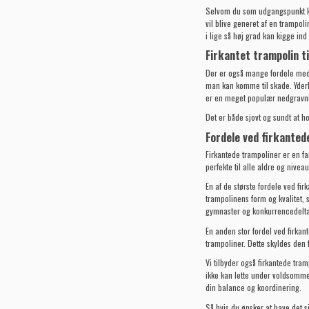
Selvom du som udgangspunkt kan 
vil blive generet af en trampol
i lige så høj grad kan kigge i
Firkantet trampolin t
Der er også mange fordele med e
man kan komme til skade. Yderli
er en meget populær nedgravn
Det er både sjovt og sundt at h
Fordele ved firkanted
Firkantede trampoliner er en fan
perfekte til alle aldre og niveau
En af de største fordele ved fi
trampolinens form og kvalitet, 
gymnaster og konkurrencedeltag
En anden stor fordel ved firkan
trampoliner. Dette skyldes den 
Vi tilbyder også firkantede tra
ikke kan lette under voldsomme 
din balance og koordinering.
Så hvis du ønsker at have det sj