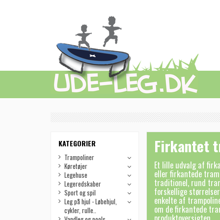
Firkantet 
KATEGORIER
Trampoliner
Et lille udvalg af fi
Køretøjer
eller firkantede tram
Legehuse
traditionel, rund tra
Legeredskaber
forskellige størrels
Sport og spil
enkelte af trampolin
Leg på hjul - Løbehjul,
om de firkantede tra
cykler, rulle..
produktoversigten.
Vandleg og pools