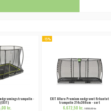
-15%
nedgravningstrampolin -
EXIT Allure Premium nedgravet firkantet
 (EXIT)
trampolin 214x366cm - sort
,00 kr.
6.672,50 kr.
7.850,00 kr.