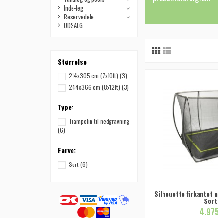
Inde-leg
Reservedele
UDSALG
Størrelse
214x305 cm (7x10ft)
(3)
244x366 cm (8x12ft)
(3)
Type:
Trampolin til nedgravning
(6)
Farve:
Sort
(6)
Silhouette firkantet 
Sort
4.975