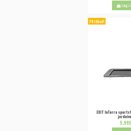
Læg i
På tilbud!
EXIT InTerra sportst
jordniv
5.995