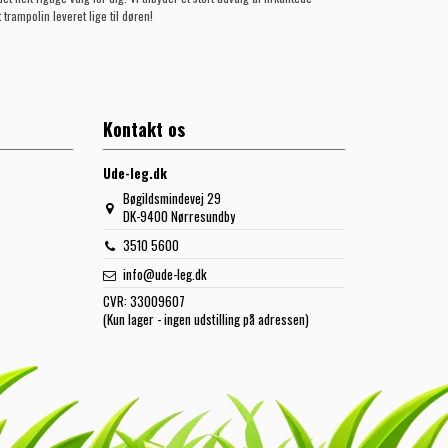
 trampolin leveret lige til døren!
Kontakt os
Ude-leg.dk
Bøgildsmindevej 29
DK-9400 Nørresundby
3510 5600
info@ude-leg.dk
CVR:
33009607
(Kun lager - ingen udstilling på adressen)