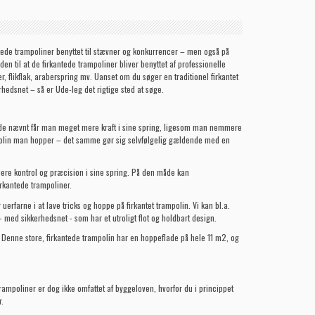
ntede trampoliner benyttet til stævner og konkurrencer – men også på
en til at de firkantede trampoliner bliver benyttet af professionelle
r, flikflak, araberspring mv. Uanset om du søger en traditionel firkantet
hedsnet – så er Ude-leg det rigtige sted at søge.
erede nævnt får man meget mere kraft i sine spring, ligesom man nemmere
polin man hopper – det samme gør sig selvfølgelig gældende med en
ere kontrol og præcision i sine spring. På den måde kan
rkantede trampoliner.
erfarne i at lave tricks og hoppe på firkantet trampolin. Vi kan bl.a.
- med sikkerhedsnet - som har et utroligt flot og holdbart design.
Denne store, firkantede trampolin har en hoppeflade på hele 11 m2, og
ampoliner er dog ikke omfattet af byggeloven, hvorfor du i princippet
.