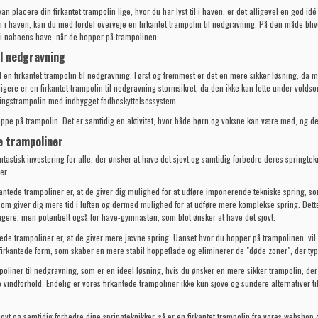
placere din firkantet trampolin lige, hvor du har lyst til i haven, er det alligevel en god idé
in i haven, kan du med fordel overveje en firkantet trampolin til nedgravning. På den måde blive
nd i naboens have, når de hopper på trampolinen.
il nedgravning
n firkantet trampolin til nedgravning. Først og fremmest er det en mere sikker løsning, da ma
gere er en firkantet trampolin til nedgravning stormsikret, da den ikke kan lette under volds
ingstrampolin med indbygget fodbeskyttelsessystem.
oppe på trampolin. Det er samtidig en aktivitet, hvor både børn og voksne kan være med, og de
e trampoliner
tastisk investering for alle, der ønsker at have det sjovt og samtidig forbedre deres springtekn
er.
rkantede trampoliner er, at de giver dig mulighed for at udføre imponerende tekniske spring, so
som giver dig mere tid i luften og dermed mulighed for at udføre mere komplekse spring. Dette 
ere, men potentielt også for have-gymnasten, som blot ønsker at have det sjovt.
tede trampoliner er, at de giver mere jævne spring. Uanset hvor du hopper på trampolinen, vil
firkantede form, som skaber en mere stabil hoppeflade og eliminerer de "døde zoner", der typ
mpoliner til nedgravning, som er en ideel løsning, hvis du ønsker en mere sikker trampolin, de
vindforhold. Endelig er vores firkantede trampoliner ikke kun sjove og sundere alternativer 
ovt og samtidig forbedre dine springteknikker, så er en firkantet trampolin fra vores webshop det 