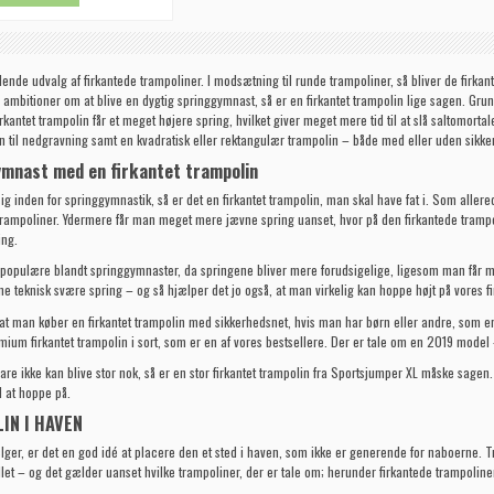
nde udvalg af firkantede trampoliner. I modsætning til runde trampoliner, så bliver de firka
r ambitioner om at blive en dygtig springgymnast, så er en firkantet trampolin lige sagen. Grund
antet trampolin får et meget højere spring, hvilket giver meget mere tid til at slå saltomortale
in til nedgravning samt en kvadratisk eller rektangulær
trampolin
– både med eller uden sikker
gymnast med en firkantet trampolin
sig inden for springgymnastik, så er det en firkantet trampolin, man skal have fat i. Som all
 trampoliner. Ydermere får man meget mere jævne spring uanset, hvor på den firkantede tram
ing.
 populære blandt springgymnaster, da springene bliver mere forudsigelige, ligesom man får m
teknisk svære spring – og så hjælper det jo også, at man virkelig kan hoppe højt på vores fi
 at man køber en firkantet trampolin med sikkerhedsnet, hvis man har børn eller andre, som er u
emium firkantet trampolin
i sort, som er en af vores bestsellere. Der er tale om en 2019 model 
are ikke kan blive stor nok, så er en
stor firkantet trampolin fra Sportsjumper XL
måske sagen. 
il at hoppe på.
IN I HAVEN
ger, er det en god idé at placere den et sted i haven, som ikke er generende for naboerne. Tr
let – og det gælder uanset hvilke trampoliner, der er tale om; herunder firkantede trampoliner