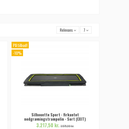
Relevans
7
På tilbud!
-10%
Silhouette Sport - firkantet
nedgravningstrampolin - Sort (EXIT)
3.217,50 kr.
3.575,00 kr.