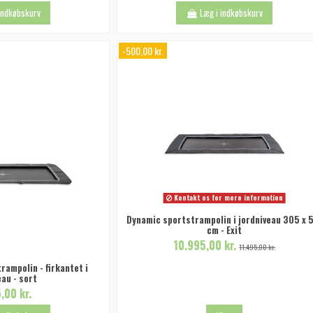
 indkøbskurv
Læg i indkøbskurv
-500,00 kr.
Kontakt os for mere information
Dynamic sportstrampolin i jordniveau 305 x 
cm - Exit
10.995,00 kr.
11.495,00 kr.
rampolin - firkantet i
eau - sort
,00 kr.