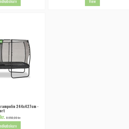
 indkøbskurv
View
 trampolin 244x427cm -
ort
kr.
8.950,00 kr.
 indkøbskurv