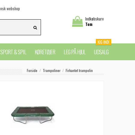
nsk webshop
Indkøbskurv
Tom
KIG IND!
SPORT & SPIL
KØRETØJER
LEG PÅ HJUL
UDSALG
Forside
Trampoliner
Firkantet trampolin