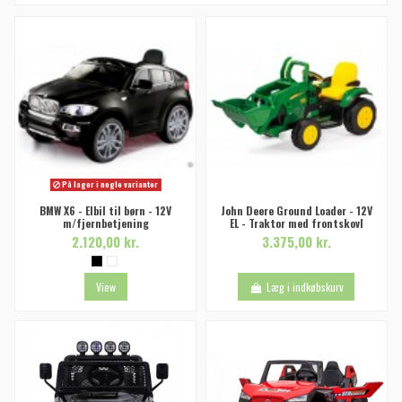
På lager i nogle varianter
BMW X6 - Elbil til børn - 12V
John Deere Ground Loader - 12V
m/fjernbetjening
EL - Traktor med frontskovl
2.120,00 kr.
3.375,00 kr.
View
Læg i indkøbskurv