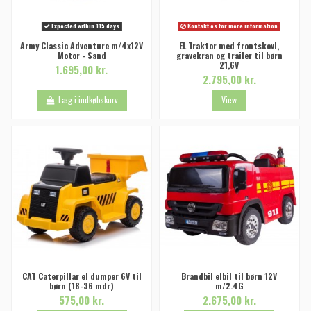
Expected within 115 days
Kontakt os for mere information
Army Classic Adventure m/4x12V
EL Traktor med frontskovl,
Motor - Sand
gravekran og trailer til børn
21,6V
1.695,00 kr.
2.795,00 kr.
Læg i indkøbskurv
View
CAT Caterpillar el dumper 6V til
Brandbil elbil til børn 12V
børn (18-36 mdr)
m/2.4G
575,00 kr.
2.675,00 kr.