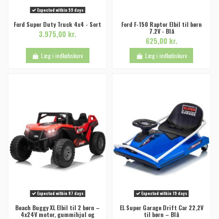
Expected within 59 days
Ford Super Duty Truck 4x4 - Sort
Ford F-150 Raptor Elbil til børn
7.2V - Blå
3.975,00 kr.
625,00 kr.
Læg i indkøbskurv
Læg i indkøbskurv
Expected within 87 days
Expected within 19 days
Beach Buggy XL Elbil til 2 børn –
EL Super Garage Drift Car 22,2V
4x24V motor, gummihjul og
til børn – Blå