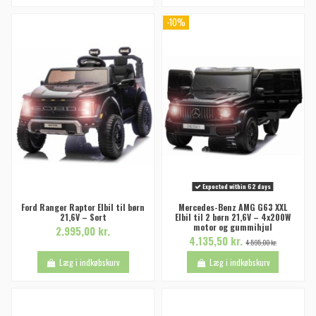
-10%
Expected within 62 days
Ford Ranger Raptor Elbil til børn
Mercedes-Benz AMG G63 XXL
21,6V – Sort
Elbil til 2 børn 21,6V – 4x200W
motor og gummihjul
2.995,00 kr.
4.135,50 kr.
4.595,00 kr.
Læg i indkøbskurv
Læg i indkøbskurv