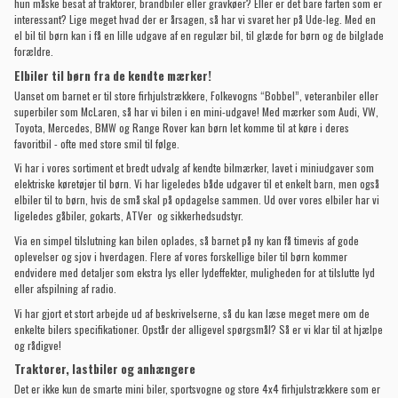
hun måske besat af traktorer, brandbiler eller gravkøer? Eller er det bare farten som er
interessant? Lige meget hvad der er årsagen, så har vi svaret her på Ude-leg. Med en
el bil til børn kan i få en lille udgave af en regulær bil, til glæde for børn og de bilglade
forældre.
Elbiler til børn fra de kendte mærker!
Uanset om barnet er til store firhjulstrækkere, Folkevogns “Bobbel”, veteranbiler eller
superbiler som McLaren, så har vi bilen i en mini-udgave! Med mærker som Audi, VW,
Toyota, Mercedes, BMW og Range Rover kan børn let komme til at køre i deres
favoritbil - ofte med store smil til følge.
Vi har i vores sortiment et bredt udvalg af kendte bilmærker, lavet i miniudgaver som
elektriske køretøjer til børn. Vi har ligeledes både udgaver til et enkelt barn, men også
elbiler til to børn, hvis de små skal på opdagelse sammen. Ud over vores elbiler har vi
ligeledes
gåbiler
,
gokarts
,
ATVer
og
sikkerhedsudstyr
.
Via en simpel tilslutning kan bilen oplades, så barnet på ny kan få timevis af gode
oplevelser og sjov i hverdagen. Flere af vores forskellige biler til børn kommer
endvidere med detaljer som ekstra lys eller lydeffekter, muligheden for at tilslutte lyd
eller afspilning af radio.
Vi har gjort et stort arbejde ud af beskrivelserne, så du kan læse meget mere om de
enkelte bilers specifikationer. Opstår der alligevel spørgsmål? Så er vi klar til at hjælpe
og rådigve!
Traktorer, lastbiler og anhængere
Det er ikke kun de smarte mini biler, sportsvogne og store 4x4 firhjulstrækkere som er