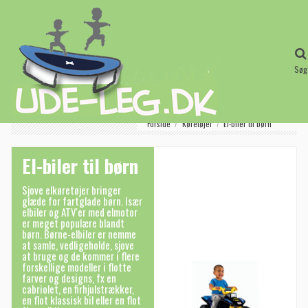
Søg
Forside
Køretøjer
El-biler til børn
El-biler til børn
Sjove elkøretøjer bringer
glæde for fartglade børn. Især
elbiler og ATV'er med elmotor
er meget populære blandt
børn. Børne-elbiler er nemme
at samle, vedligeholde, sjove
at bruge og de kommer i flere
forskellige modeller i flotte
farver og designs, fx en
cabriolet, en firhjulstrækker,
en flot klassisk bil eller en flot