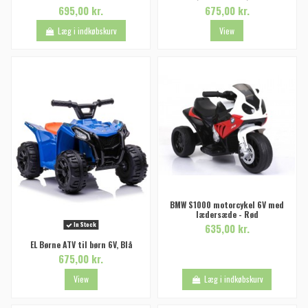
695,00 kr.
675,00 kr.
Læg i indkøbskurv
View
BMW S1000 motorcykel 6V med
lædersæde - Rød
In Stock
635,00 kr.
EL Børne ATV til børn 6V, Blå
675,00 kr.
View
Læg i indkøbskurv