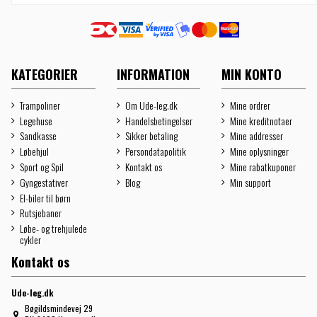
KATEGORIER
INFORMATION
MIN KONTO
Trampoliner
Om Ude-leg.dk
Mine ordrer
Legehuse
Handelsbetingelser
Mine kreditnotaer
Sandkasse
Sikker betaling
Mine addresser
Løbehjul
Persondatapolitik
Mine oplysninger
Sport og Spil
Kontakt os
Mine rabatkuponer
Gyngestativer
Blog
Min support
El-biler til børn
Rutsjebaner
Løbe- og trehjulede
cykler
Kontakt os
Ude-leg.dk
Bøgildsmindevej 29