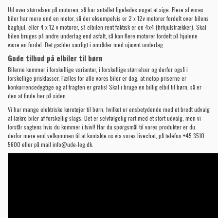
Ud over størrelsen på motoren, så har antallet ligeledes noget at sige. Flere af vores
biler har mere end en motor, så der eksempelvis er 2 x 12v motorer fordelt over bilens
baghjul, eller 4 x 12 v motorer, så elbilen rent faktisk er en 4x4 (firhjulstrækker). Skal
bilen bruges på andre underlag end asfalt, så kan flere motorer fordelt på hjulene
være en fordel. Det gælder særligt i områder med ujævnt underlag.
Gode tilbud på elbiler til børn
Bilerne kommer i forskellige varianter, i forskellige størrelser og derfor også i
forskellige prisklasser. Fælles for alle vores biler er dog, at netop priserne er
konkurrencedygtige og at fragten er gratis! Skal i bruge en billig elbil til børn, så er
den at finde her på siden.
Vi har mange elektriske køretøjer til børn, hvilket er ensbetydende med et bredt udvalg
af lækre biler af forskellig slags. Det er selvfølgelig rart med et stort udvalg, men vi
forstår sagtens hvis du kommer i tvivl! Har du spørgsmål til vores produkter er du
derfor mere end velkommen til at kontakte os via vores livechat, på telefon +45 3510
5600 eller på mail
info@ude-leg.dk
.