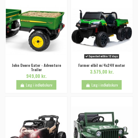
Expected within 12 days
John Deere Gator - Adventure
Farmer elbil m/4x24V motor
Trailer
3.575,00 kr.
949,00 kr.
Læg i indkøbskurv
Læg i indkøbskurv