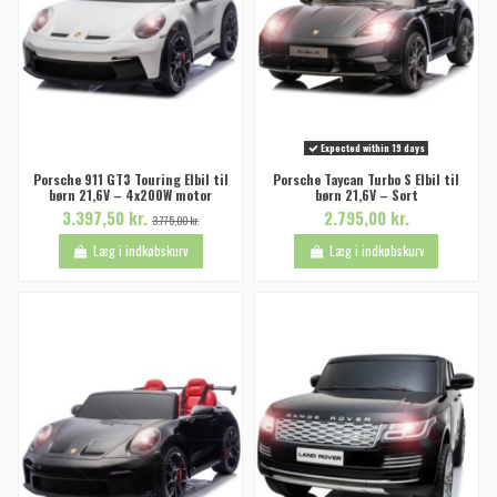
Expected within 19 days
Porsche 911 GT3 Touring Elbil til
Porsche Taycan Turbo S Elbil til
børn 21,6V – 4x200W motor
børn 21,6V – Sort
3.397,50 kr.
2.795,00 kr.
3.775,00 kr.
Læg i indkøbskurv
Læg i indkøbskurv