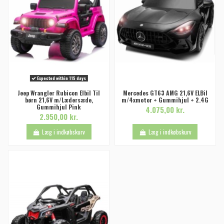
Expected within 115 days
Jeep Wrangler Rubicon Elbil Til
Mercedes GT63 AMG 21,6V ELBil
børn 21,6V m/Lædersæde,
m/4xmotor + Gummihjul + 2.4G
Gummihjul Pink
4.075,00 kr.
2.950,00 kr.
Læg i indkøbskurv
Læg i indkøbskurv