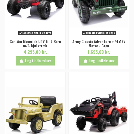
Expected within 29 days
Expected within 40 days
Can-Am Maverick UTV til 2 Børn
Army Classic Adventure m/4x12V
m/4 hjulstræk
Motor - Grøn
4.295,00 kr.
1.695,00 kr.
Læg i indkøbskurv
Læg i indkøbskurv