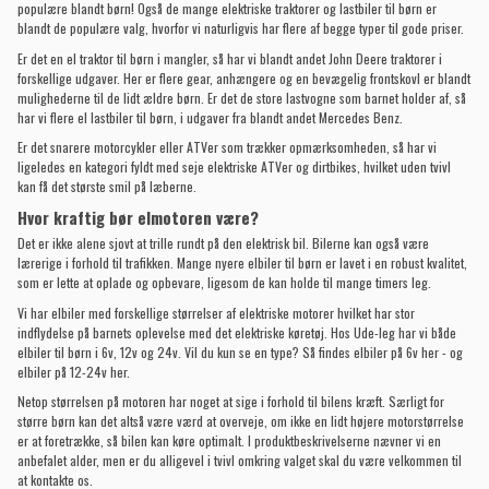
populære blandt børn! Også de mange elektriske traktorer og lastbiler til børn er
blandt de populære valg, hvorfor vi naturligvis har flere af begge typer til gode priser.
Er det en el traktor til børn i mangler, så har vi blandt andet John Deere traktorer i
forskellige udgaver. Her er flere gear, anhængere og en bevægelig frontskovl er blandt
mulighederne til de lidt ældre børn. Er det de store lastvogne som barnet holder af, så
har vi flere el lastbiler til børn, i udgaver fra blandt andet Mercedes Benz.
Er det snarere motorcykler eller ATVer som trækker opmærksomheden, så har vi
ligeledes en kategori fyldt med seje
elektriske ATVer
og dirtbikes, hvilket uden tvivl
kan få det største smil på læberne.
Hvor kraftig bør elmotoren være?
Det er ikke alene sjovt at trille rundt på den elektrisk bil. Bilerne kan også være
lærerige i forhold til trafikken. Mange nyere elbiler til børn er lavet i en robust kvalitet,
som er lette at oplade og opbevare, ligesom de kan holde til mange timers leg
.
Vi har elbiler med forskellige størrelser af elektriske motorer hvilket har stor
indflydelse på barnets oplevelse med det elektriske køretøj. Hos Ude-leg har vi både
elbiler til børn i 6v, 12v og 24v. Vil du kun se en type? Så findes
elbiler på 6v her
- og
elbiler på 12-24v her
.
Netop størrelsen på motoren har noget at sige i forhold til bilens kræft. Særligt for
større børn kan det altså være værd at overveje, om ikke en lidt højere motorstørrelse
er at foretrække, så bilen kan køre optimalt. I produktbeskrivelserne nævner vi en
anbefalet alder, men er du alligevel i tvivl omkring valget skal du være velkommen til
at
kontakte os
.