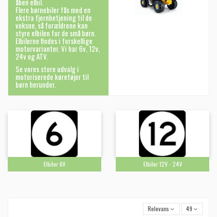
åben elbil.
Flere børnebiler fås med en
ekstra fjernbetjening til de
voksne, så forældrene kan
styre elbilen for de små børn.
Elbilerne findes i forskellige
motorvarianter. Vi har 6v, 12v,
24v og ATV.
Se vores store udvalg i
motoriserede køretøjer til
børn herunder.
Elbiler 6V
Elbiler 12V - 24V
Relevans
49