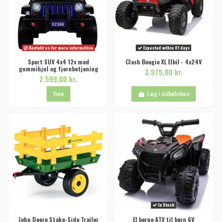
Kontakt os for mere information
Expected within 81 days
Sport SUV 4x4 12v med
Clash Boogie XL Elbil - 4x24V
gummihjul og fjernbetjening
3.975,00 kr.
2.599,00 kr.
View
Læg i indkøbskurv
In Stock
John Deere Stake-Side Trailer
El børne ATV til børn 6V