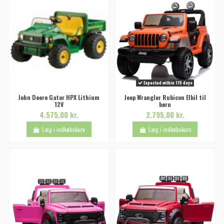
Expected within 115 days
John Deere Gator HPX Lithium
Jeep Wrangler Rubicon Elbil til
12V
børn
4.575,00 kr.
2.795,00 kr.
Læg i indkøbskurv
Læg i indkøbskurv