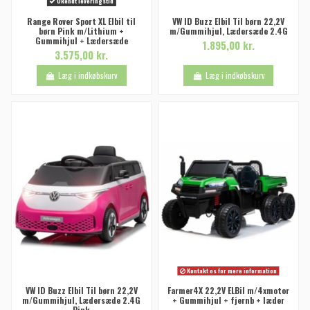
Ukendt leveringstid
Range Rover Sport XL Elbil til
VW ID Buzz Elbil Til børn 22,2V
børn Pink m/Lithium +
m/Gummihjul, Lædersæde 2.4G
Gummihjul + Lædersæde
1.895,00 kr.
3.575,00 kr.
Læg i indkøbskurv
Læg i indkøbskurv
Kontakt os for mere information
VW ID Buzz Elbil Til børn 22,2V
Farmer4X 22,2V ELBil m/4xmotor
m/Gummihjul, Lædersæde 2.4G
+ Gummihjul + fjernb + læder
Pink