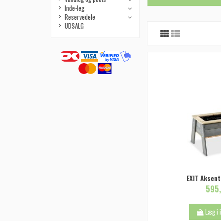
Inde-leg
Reservedele
UDSALG
EXIT Aksent
595,
Læg i