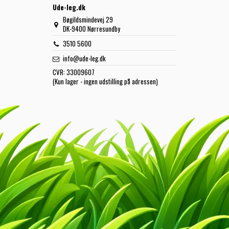
Ude-leg.dk
Bøgildsmindevej 29
DK-9400 Nørresundby
3510 5600
info@ude-leg.dk
CVR:
33009607
(Kun lager - ingen udstilling på adressen)