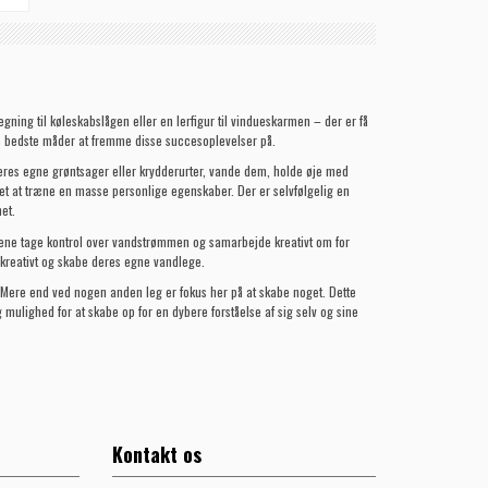
gning til køleskabslågen eller en lerfigur til vindueskarmen – der er få
 de bedste måder at fremme disse succesoplevelser på.
eres egne grøntsager eller krydderurter, vande dem, holde øje med
t at træne en masse personlige egenskaber. Der er selvfølgelig en
et.
ene tage kontrol over vandstrømmen og samarbejde kreativt om for
 kreativt og skabe deres egne vandlege.
å. Mere end ved nogen anden leg er fokus her på at skabe noget. Dette
mulighed for at skabe op for en dybere forståelse af sig selv og sine
Kontakt os