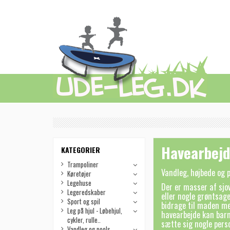
Havearbej
KATEGORIER
Trampoliner
Vandleg, højbede og p
Køretøjer
Legehuse
Der er masser af sjo
Legeredskaber
eller nogle grøntsage
Sport og spil
bidrage til maden me
Leg på hjul - Løbehjul,
havearbejde kan barn
cykler, rulle..
sætte sig nogle pers
Vandleg og pools