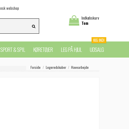
nsk webshop
Indkøbskurv
Tom
KIG IND!
SPORT & SPIL
KØRETØJER
LEG PÅ HJUL
UDSALG
Forside
Legeredskaber
Havearbejde