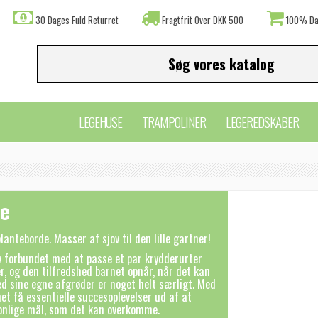
30 Dages Fuld Returret
Fragtfrit Over DKK 500
100% Da
LEGEHUSE
TRAMPOLINER
LEGEREDSKABER
de
lanteborde. Masser af sjov til den lille gartner!
v forbundet med at passe et par krydderurter
r, og den tilfredshed barnet opnår, når det kan
d sine egne afgrøder er noget helt særligt. Med
et få essentielle succesoplevelser ud af at
onlige mål, som det kan overkomme.