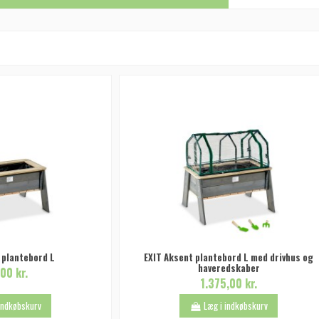
 plantebord L
EXIT Aksent plantebord L med drivhus og
haveredskaber
00 kr.
1.375,00 kr.
 indkøbskurv
Læg i indkøbskurv