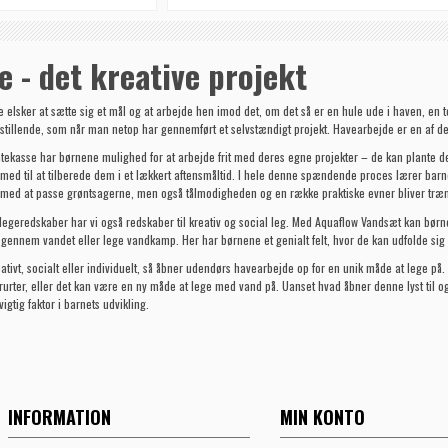
 - det kreative projekt
e elsker at sætte sig et mål og at arbejde hen imod det, om det så er en hule ude i haven, en te
edsstillende, som når man netop har gennemført et selvstændigt projekt. Havearbejde er en af
ntekasse
har børnene mulighed for at arbejde frit med deres egne projekter – de kan plante d
d til at tilberede dem i et lækkert aftensmåltid. I hele denne spændende proces lærer barne
t med at passe grøntsagerne, men også tålmodigheden og en række praktiske evner bliver træn
egeredskaber har vi også redskaber til kreativ og social leg. Med
Aquaflow Vandsæt
kan børn
 gennem vandet eller lege vandkamp. Her har børnene et genialt felt, hvor de kan udfolde sig
eativt, socialt eller individuelt, så åbner udendørs havearbejde op for en unik måde at lege p
rter, eller det kan være en ny måde at lege med vand på. Uanset hvad åbner denne lyst til og 
igtig faktor i barnets udvikling.
INFORMATION
MIN KONTO