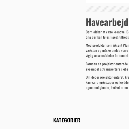
Havearbejde
Børn elsker at være kreative. D
ting der kan føles ligeså tilfr
Med produkter som
Aksent Pla
væksten og måske endda være me
vigtig ansvarsfølelse forbunde
Foruden de projektorienterede l
eksempel at transportere skibe
Om det er projektorienteret, kr
kan være grøntsager og krydderu
egne muligheder, hvilket er en v
KATEGORIER