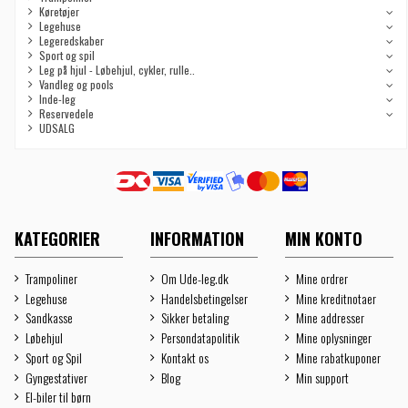
Køretøjer
Legehuse
Legeredskaber
Sport og spil
Leg på hjul - Løbehjul, cykler, rulle..
Vandleg og pools
Inde-leg
Reservedele
UDSALG
KATEGORIER
INFORMATION
MIN KONTO
Trampoliner
Om Ude-leg.dk
Mine ordrer
Legehuse
Handelsbetingelser
Mine kreditnotaer
Sandkasse
Sikker betaling
Mine addresser
Løbehjul
Persondatapolitik
Mine oplysninger
Sport og Spil
Kontakt os
Mine rabatkuponer
Gyngestativer
Blog
Min support
El-biler til børn