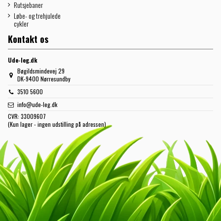
Rutsjebaner
Løbe- og trehjulede
cykler
Kontakt os
Ude-leg.dk
Bøgildsmindevej 29
DK-9400 Nørresundby
3510 5600
info@ude-leg.dk
CVR:
33009607
(Kun lager - ingen udstilling på adressen)