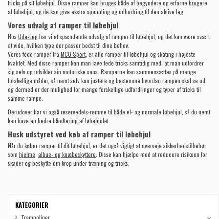
tricks på sit løbehjul. Disse ramper kan bruges både af begyndere og erfarne brugere
af løbehjul, og de kan give ekstra spænding og udfordring til den aktive leg.
Vores udvalg af ramper til løbehjul
Hos
Ude-Leg
har vi et spændende udvalg af ramper til løbehjul, og det kan være svært
at vide, hvilken type der passer bedst til dine behov.
Vores fede ramper fra
MCU Sport
, er alle ramper til løbehjul og skating i højeste
kvalitet. Med disse ramper kan man lave fede tricks samtidig med, at man udfordrer
sig selv og udvikler sin motoriske sans. Ramperne kan sammensættes på mange
forskellige måder, så nemt selv kan justere og bestemme hvordan rampen skal se ud,
og dermed er der mulighed for mange forskellige udfordringer og typer af tricks til
samme rampe.
Derudover har vi også reservedels-remme til både el- og normale løbehjul, så du nemt
kan have en bedre håndtering af løbehjulet.
Husk udstyret ved køb af ramper til løbehjul
Når du køber ramper til dit løbehjul, er det også vigtigt at overveje sikkerhedstilbehør
som
hjelme
,
albue- og knæbeskyttere
. Disse kan hjælpe med at reducere risikoen for
skader og beskytte din krop under træning og tricks.
KATEGORIER
Trampoliner