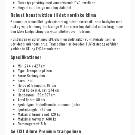
Ekstra tyk polstring med vandafvisende PVC-overflade
Elegant sort design med høj stabilitet
Robust konstruktion til det nordiske klima
Rammen er fremstillet i galvaniseret og pulverlakeret stål, som beskytter mod
rust og vejrpåvirkning. De kraftige W-ben sikrer høj stabilitet under brug, mens
den tykke kantpolstring beskytter effektivt over fjedrene.
Polstringen er udført med EPE-skum og slidstærkt PVC-materiale, som er
udviklet til udendørs brug. Trampolinen er desuden TÜV-testet og opfylder
gældende CE- og EN71-standarder.
Specifikationer
Mål: 244 x 427 cm
Type: Trampolin på ben
Form: Rektangulær
Farve: Sort
Højde på trampolin: 89 cm
Total højde inkl. net: 274 cm
Hoppeareal: 185 x 367 cm
Antal fjedre: 80 stk.
Fjedertype: Dobbeltkoniske premium-fjedre
Fjedrelængde: 21,6 cm
Maksimal brugervægt: 120 kg
Maksimal testvægt: 600 kg
Rammegaranti: 5 år
Se EXIT Allure Premium trampolinen