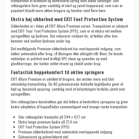
trampolinen et kraftfuldt og kontrolleret spring med bløde landinger. Den
rektangulære form giver samtidig et stort og jævnt hoppeareal, som især er
populært blandt mere aktive brugere og familier med flere børn.
Ekstra høj sikkerhed med EXIT Foot Protection System
Sikkerheden er i fokus på EXIT Allure Premium serien. Trampolinen er udstyret
med EXIT Toys’ Foot Protection System (FPS), som er et ekstra net mellem
springmåtten og fjedrene. Det reducerer risikoen for, at fødder eller ben
kommer ned mellem fjedrene under leg.
Det medfølgende Premium sikkerhedsnet har overlappende indgang, som
lukker automatisk efter brug, så åbningen ikke utilsigtet står åben. De buede
netstolper er polstret med kraftigt XPE-skum og spændes op med
glasfiberringe, der holder nettet stramt og stabilt under brug.
Fantastisk hoppekomfort til aktive springere
EXIT Allure Premium er udviklet til brugere, der ønsker mere end blot
almindelig trampolinleg. De 80 galvaniserede dobbelte keglefjedre giver et
højt og dynamisk opspring, samtidig med at belastningen fordeles jævnt over
springmåtten.
Den rektangulære konstruktion gør det lettere at kontrollere springene og giver
bedre udnyttelse af hoppefladen sammenlignet med mange runde trampoliner.
Stor rektangulær trampolin på 244 x 427 cm
Ekstra lange premium-fjedre på 21,6 cm
EXIT Foot Protection System (FPS)
Premium sikkerhedsnet med automatisk overlappende indgang
Galvaniseret og pulverlakeret stel