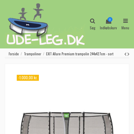
0
Søg
Indkøbskurv
Menu
Forside
Trampoliner
EXIT Allure Premium trampolin 244x427cm - sort
-1.000,00 kr.