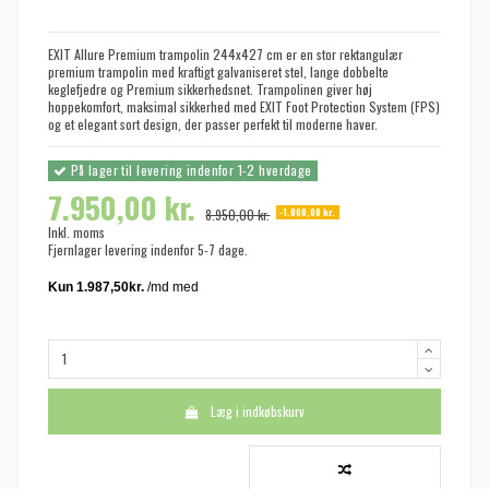
EXIT Allure Premium trampolin 244x427 cm er en stor rektangulær
premium trampolin med kraftigt galvaniseret stel, lange dobbelte
keglefjedre og Premium sikkerhedsnet. Trampolinen giver høj
hoppekomfort, maksimal sikkerhed med EXIT Foot Protection System (FPS)
og et elegant sort design, der passer perfekt til moderne haver.
På lager til levering indenfor 1-2 hverdage
7.950,00 kr.
-1.000,00 kr.
8.950,00 kr.
Inkl. moms
Fjernlager levering indenfor 5-7 dage.
Læg i indkøbskurv