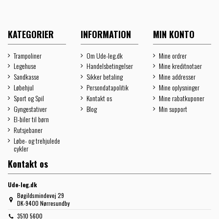
KATEGORIER
INFORMATION
MIN KONTO
Trampoliner
Om Ude-leg.dk
Mine ordrer
Legehuse
Handelsbetingelser
Mine kreditnotaer
Sandkasse
Sikker betaling
Mine addresser
Løbehjul
Persondatapolitik
Mine oplysninger
Sport og Spil
Kontakt os
Mine rabatkuponer
Gyngestativer
Blog
Min support
El-biler til børn
Rutsjebaner
Løbe- og trehjulede
cykler
Kontakt os
Ude-leg.dk
Bøgildsmindevej 29
DK-9400 Nørresundby
3510 5600