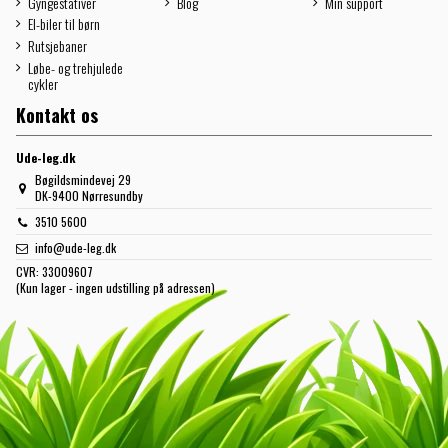
Gyngestativer
Blog
Min support
El-biler til børn
Rutsjebaner
Løbe- og trehjulede
cykler
Kontakt os
Ude-leg.dk
Bøgildsmindevej 29
DK-9400 Nørresundby
3510 5600
info@ude-leg.dk
CVR:
33009607
(Kun lager - ingen udstilling på adressen)