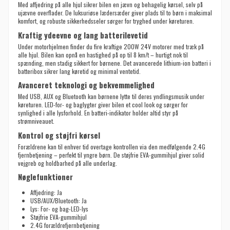
Med affjedring på alle hjul sikrer bilen en jævn og behagelig kørsel, selv på
ujævne overflader. De luksuriøse lædersæder giver plads til to børn i maksimal
komfort, og robuste sikkerhedsseler sørger for tryghed under køreturen.
Kraftig ydeevne og lang batterilevetid
Under motorhjelmen finder du fire kraftige 200W 24V motorer med træk på
alle hjul. Bilen kan opnå en hastighed på op til 8 km/t – hurtigt nok til
spænding, men stadig sikkert for børnene. Det avancerede lithium-ion batteri i
batteribox sikrer lang køretid og minimal ventetid.
Avanceret teknologi og bekvemmelighed
Med USB, AUX og Bluetooth kan børnene lytte til deres yndlingsmusik under
køreturen. LED-for- og baglygter giver bilen et cool look og sørger for
synlighed i alle lysforhold. En batteri-indikator holder altid styr på
strømniveauet.
Kontrol og støjfri kørsel
Forældrene kan til enhver tid overtage kontrollen via den medfølgende 2.4G
fjernbetjening – perfekt til yngre børn. De støjfrie EVA-gummihjul giver solid
vejgreb og holdbarhed på alle underlag.
Nøglefunktioner
Affjedring: Ja
USB/AUX/Bluetooth: Ja
Lys: For- og bag-LED-lys
Støjfrie EVA-gummihjul
2.4G forældrefjernbetjening