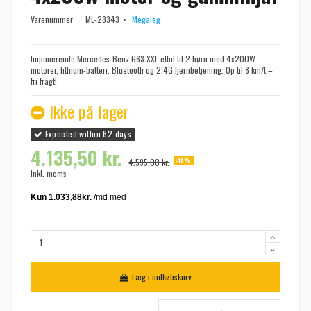
Varenummer :
ML-28343
Megaleg
Imponerende Mercedes-Benz G63 XXL elbil til 2 børn med 4x200W
motorer, lithium-batteri, Bluetooth og 2.4G fjernbetjening. Op til 8 km/t –
fri fragt!
Ikke på lager
Expected within 62 days
4.135,50 kr.
-10%
4.595,00 kr.
Inkl. moms
Læg i indkøbskurv