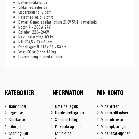
Batteri-indikator: Ja
Sikkerhedsseler: Ja
Lædersæder til 2 børn
Hastighed: op til 8 km/t
Batteri: Genopladeligt lithium 21,6V 5AH i batteriboks
Motor: 4 x 200W 24V
Oplader: 220–240V
Maks. belastning: 80 kg
Mål: 158,5 x 93 x 81 cm
Emballagemål: 148 x 84 x 53 cm
Vægt: 50 kg (netto 43 kg)
Leveres komplet med oplader
KATEGORIER
INFORMATION
MIN KONTO
Trampoliner
Om Ude-leg.dk
Mine ordrer
Legehuse
Handelsbetingelser
Mine kreditnotaer
Sandkasse
Sikker betaling
Mine addresser
Løbehjul
Persondatapolitik
Mine oplysninger
Sport og Spil
Kontakt os
Mine rabatkuponer