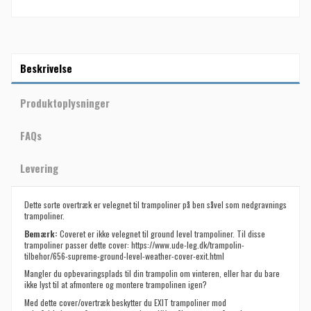
Beskrivelse
Produktoplysninger
FAQs
Levering
Dette sorte overtræk er velegnet til trampoliner på ben såvel som nedgravnings
trampoliner.
Bemærk:
Coveret er ikke velegnet til ground level trampoliner. Til disse
trampoliner passer dette cover:
https://www.ude-leg.dk/trampolin-
tilbehor/656-supreme-ground-level-weather-cover-exit.html
Mangler du opbevaringsplads til din trampolin om vinteren, eller har du bare
ikke lyst til at afmontere og montere trampolinen igen?
Med dette cover/overtræk beskytter du EXIT trampoliner mod