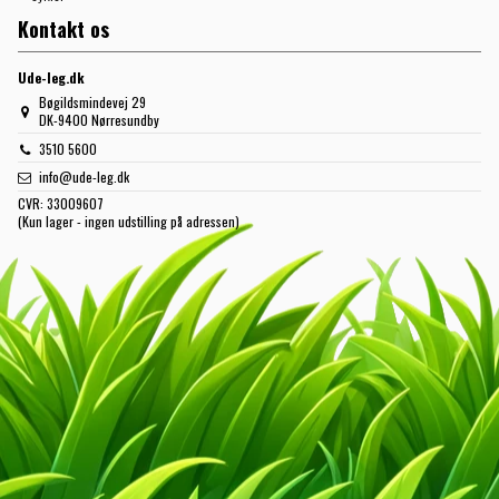
Kontakt os
Ude-leg.dk
Bøgildsmindevej 29
DK-9400 Nørresundby
3510 5600
info@ude-leg.dk
CVR:
33009607
(Kun lager - ingen udstilling på adressen)