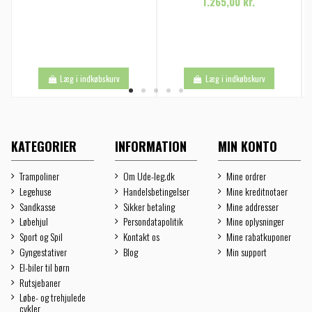
1.265,00 kr.
Læg i indkøbskurv
Læg i indkøbskurv
KATEGORIER
INFORMATION
MIN KONTO
Trampoliner
Om Ude-leg.dk
Mine ordrer
Legehuse
Handelsbetingelser
Mine kreditnotaer
Sandkasse
Sikker betaling
Mine addresser
Løbehjul
Persondatapolitik
Mine oplysninger
Sport og Spil
Kontakt os
Mine rabatkuponer
Gyngestativer
Blog
Min support
El-biler til børn
Rutsjebaner
Løbe- og trehjulede
cykler