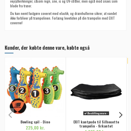
vejrpåvirkninger, såsom regn, sne, is og UV-stråler, men også mod snavs som
blade fra træer.
Du kan nemt fastgøre coveret med elastik, og drænhullerne sikrer, at vandet
ikke forbliver på trampolinen. Forlæng levetiden på din trampolin med EXIT
coverne!
Kunder, der købte denne vare, købte også
-
Bestillingsvare -
Bowling spil - Dino
EXIT kantpude til Silhouette
trampolin - firkantet
225,00 kr.