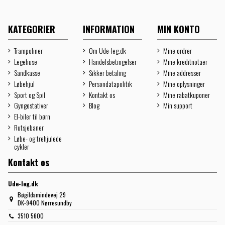
KATEGORIER
INFORMATION
MIN KONTO
Trampoliner
Om Ude-leg.dk
Mine ordrer
Legehuse
Handelsbetingelser
Mine kreditnotaer
Sandkasse
Sikker betaling
Mine addresser
Løbehjul
Persondatapolitik
Mine oplysninger
Sport og Spil
Kontakt os
Mine rabatkuponer
Gyngestativer
Blog
Min support
El-biler til børn
Rutsjebaner
Løbe- og trehjulede
cykler
Kontakt os
Ude-leg.dk
Bøgildsmindevej 29
DK-9400 Nørresundby
3510 5600