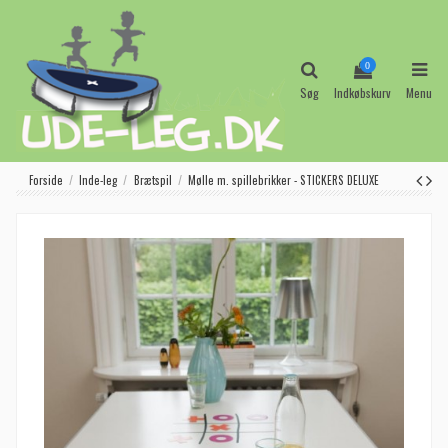
0
Søg
Indkøbskurv
Menu
Forside
Inde-leg
Brætspil
Mølle m. spillebrikker - STICKERS DELUXE