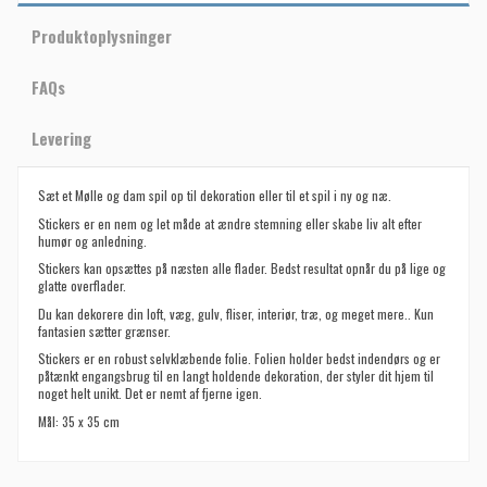
Produktoplysninger
FAQs
Levering
Sæt et Mølle og dam spil op til dekoration eller til et spil i ny og næ.
Stickers er en nem og let måde at ændre stemning eller skabe liv alt efter
humør og anledning.
Stickers kan opsættes på næsten alle flader. Bedst resultat opnår du på lige og
glatte overflader.
Du kan dekorere din loft, væg, gulv, fliser, interiør, træ, og meget mere.. Kun
fantasien sætter grænser.
Stickers er en robust selvklæbende folie. Folien holder bedst indendørs og er
påtænkt engangsbrug til en langt holdende dekoration, der styler dit hjem til
noget helt unikt. Det er nemt af fjerne igen.
Mål: 35 x 35 cm