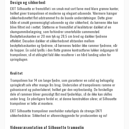
Design og sikkerhed:
EXIT Silhouette er fremstillet i en smuk mat sort farve med klare grønne kanter,
hvilket giver trampolinen et moderne og elegant udseende. Ydermere hænger
sikkerhedsnettet flot udstrammet fra de buede understøtninger. Dette giver
både et smukt gennemsigtigt udseende og stor sikkerhed, da børnene ikke kan
blive filtret ind i nettet. Støtterne er fremstillet af kvalitetsrør dækket af en
skumgummibelægning, som forhindrer smertefulde sammenstød.
Beskyttelseskanten er 20 mm tyk og 28,5 cm bred og dækker fjedrene
effektivt. Desuden dækker et sikkerhedsnet afstanden mellem
beskyttelseskanten og fjedrene, så børnenes fødder ikke rammer fjedrene, når
de hopper. En solid lynlås i den flotte grønne kontrastfarve lukker indgangen til
trampolinen, så et utilsigtet fald ikke resulterer i en hård landing uden for
springdugen.
Kvalitet
Trampolinen har 14 cm lange fjedre, som garanterer en solid og behagelig
springkraft selv efter mange års brug. Undersiden af trampolinens ramme er
galvaniseret og pulverlakeret, hvilket gør den vejrbestandig. De forskellige
dele of rammen bliver gensidigt låst med fjederklips, så de ikke kan skilles
under brug. En yderligere fordel er, at denne konstruktion sikrer, at Silhouette
trampoliner er lette at montere.
EXIT Silhouette trampoliner overholder naturligvis de strenge EN71
sikkerhedskrav. Sikkerhed er altoverskyggende for producenten og os!
Videopræsentation af Silhouette trampolin