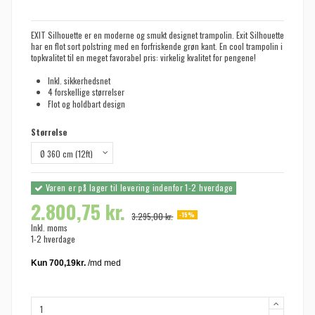
EXIT Silhouette er en moderne og smukt designet trampolin. Exit Silhouette
har en flot sort polstring med en forfriskende grøn kant. En cool trampolin i
topkvalitet til en meget favorabel pris: virkelig kvalitet for pengene!
Inkl. sikkerhedsnet
4 forskellige størrelser
Flot og holdbart design
Størrelse
Varen er på lager til levering indenfor 1-2 hverdage
2.800,75 kr.
-15%
3.295,00 kr.
Inkl. moms
1-2 hverdage