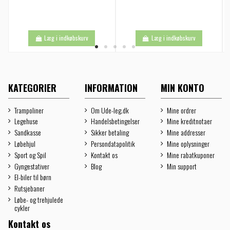
Læg i indkøbskurv
Læg i indkøbskurv
KATEGORIER
INFORMATION
MIN KONTO
Trampoliner
Om Ude-leg.dk
Mine ordrer
Legehuse
Handelsbetingelser
Mine kreditnotaer
Sandkasse
Sikker betaling
Mine addresser
Løbehjul
Persondatapolitik
Mine oplysninger
Sport og Spil
Kontakt os
Mine rabatkuponer
Gyngestativer
Blog
Min support
El-biler til børn
Rutsjebaner
Løbe- og trehjulede
cykler
Kontakt os