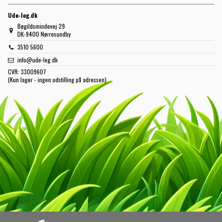
Ude-leg.dk
Bøgildsmindevej 29
DK-9400 Nørresundby
3510 5600
info@ude-leg.dk
CVR:
33009607
(Kun lager - ingen udstilling på adressen)