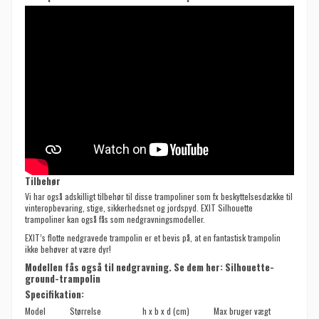
Tilbehør
Vi har også adskilligt tilbehør til disse trampoliner som fx beskyttelsesdække til
vinteropbevaring, stige, sikkerhedsnet og jordspyd. EXIT Silhouette
trampoliner kan også fås som nedgravningsmodeller.
EXIT’s flotte nedgravede trampolin er et bevis på, at en fantastisk trampolin
ikke behøver at være dyr!
Modellen fås også til nedgravning. Se dem her:
Silhouette-
ground-trampolin
Specifikation:
Model
Størrelse
h x b x d (cm)
Max bruger vægt