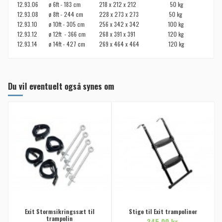
12.93.06
ø 6ft - 183 cm
218 x 212 x 212
50 kg
12.93.08
ø 8ft - 244 cm
228 x 273 x 273
50 kg
12.93.10
ø 10ft - 305 cm
256 x 342 x 342
100 kg
12.93.12
ø 12ft
- 366 cm
268 x 391 x 391
120 kg
12.93.14
ø 14ft - 427 cm
269 x 464 x 464
120 kg
Du vil eventuelt også synes om
Exit Stormsikringssæt til
Stige til Exit trampoliner
trampolin
345,00 kr.