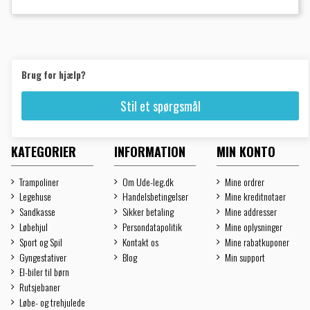
Brug for hjælp?
Stil et spørgsmål
KATEGORIER
INFORMATION
MIN KONTO
Trampoliner
Om Ude-leg.dk
Mine ordrer
Legehuse
Handelsbetingelser
Mine kreditnotaer
Sandkasse
Sikker betaling
Mine addresser
Løbehjul
Persondatapolitik
Mine oplysninger
Sport og Spil
Kontakt os
Mine rabatkuponer
Gyngestativer
Blog
Min support
El-biler til børn
Rutsjebaner
Løbe- og trehjulede