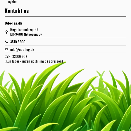
cykler
Kontakt os
Ude-leg.dk
Bøgildsmindevej 29
DK-9400 Nørresundby
3510 5600
info@ude-leg.dk
CVR:
33009607
(Kun lager - ingen udstilling på adressen)