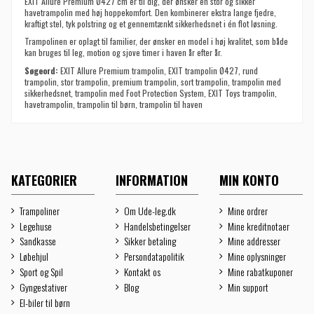
EXIT Allure Premium Ø427 cm er til dig, der ønsker en stor og sikker
havetrampolin med høj hoppekomfort. Den kombinerer ekstra lange fjedre,
kraftigt stel, tyk polstring og et gennemtænkt sikkerhedsnet i én flot løsning.
Trampolinen er oplagt til familier, der ønsker en model i høj kvalitet, som både
kan bruges til leg, motion og sjove timer i haven år efter år.
Søgeord:
EXIT Allure Premium trampolin, EXIT trampolin Ø427, rund
trampolin, stor trampolin, premium trampolin, sort trampolin, trampolin med
sikkerhedsnet, trampolin med Foot Protection System, EXIT Toys trampolin,
havetrampolin, trampolin til børn, trampolin til haven
KATEGORIER
INFORMATION
MIN KONTO
Trampoliner
Om Ude-leg.dk
Mine ordrer
Legehuse
Handelsbetingelser
Mine kreditnotaer
Sandkasse
Sikker betaling
Mine addresser
Løbehjul
Persondatapolitik
Mine oplysninger
Sport og Spil
Kontakt os
Mine rabatkuponer
Gyngestativer
Blog
Min support
El-biler til børn