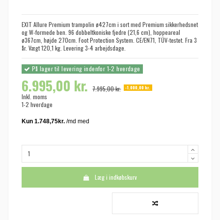
EXIT Allure Premium trampolin ø427cm i sort med Premium sikkerhedsnet
og W-formede ben. 96 dobbeltkoniske fjedre (21,6 cm), hoppeareal
ø367cm, højde 270cm. Foot Protection System. CE/EN71, TÜV-testet. Fra 3
år. Vægt 120,1 kg. Levering 3-4 arbejdsdage.
På lager til levering indenfor 1-2 hverdage
6.995,00 kr.
-1.000,00 kr.
7.995,00 kr.
Inkl. moms
1-2 hverdage
Læg i indkøbskurv