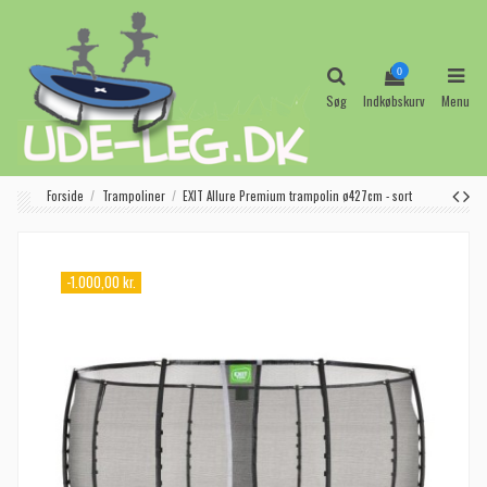
0
Søg
Indkøbskurv
Menu
Forside
Trampoliner
EXIT Allure Premium trampolin ø427cm - sort
-1.000,00 kr.