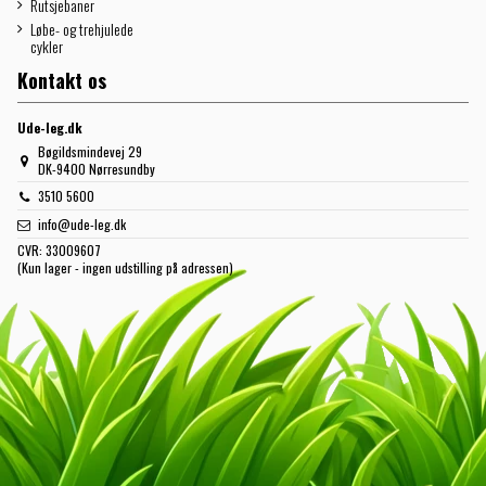
Rutsjebaner
Løbe- og trehjulede
cykler
Kontakt os
Ude-leg.dk
Bøgildsmindevej 29
DK-9400 Nørresundby
3510 5600
info@ude-leg.dk
CVR:
33009607
(Kun lager - ingen udstilling på adressen)