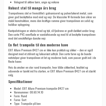
Velegnet til aktive børn, unge og voksne
Robust stel til mange års brug
Trampolinens stel er fremstillet i galvaniseret og pulverlakeret metal, som
giver god beskyttelse mod vind og vejr. De klassiske W-formede ben sikrer en
stabil konstruktion, mens den kraftige ramme giver trampolinen en solid og
holdbar opbygning.
Kantpolstringen er ekstra bred og tyk, så fjedrene er godt dækket under brug.
Den sorte PVC-overflade er vandafvisende og med til at beskytte trampolinen
mod det omskiftelige danske vejr.
En flot trampolin til den moderne have
EXIT Allure Premium Ø427 cm er ikke kun praktisk og sikker – den er også
designet med et stilrent og luksuriøst udtryk. Den sorte farve og de buede
netstolper giver trampolinen et let og moderne look, som passer godt ind i de
fleste haver.
Hvis du ønsker en stor rund trampolin, hvor både sikkerhed, kvalitet og
udseende er tænkt ind fra starten, er EXIT Allure Premium Ø427 cm et stærkt
valg.
Specifikationer
Model: EXIT Allure Premium trampolin Ø427 cm
Varenummer: 08.60.14.10
Form: Rund
Farve: Sort
Type: Trampolin på ben