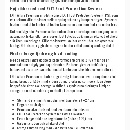
voksne, der ønsker en sikker og sjov trampolinoplevelse i haven.
Høj sikkerhed med EXIT Foot Protection System
EXIT Allure Premium er udstyret med EXIT Foot Protection System (FPS), som
er et ekstra sikkerhedsnet mellem springmåtten og kantpolstringen. Systemet
hjælper med at forhindre, at fødder kommer ned mellem fjedrene under brug.
Det medfølgende Premium sikkerhedsnet har en overlappende indgang, som
automatisk lukker efter springeren. Det betyder, at åbningen ikke ved et uheld
står åben under legen. Sikkerhedsnettets stolper er desuden beskyttet med
kraftigt XPE-skum, og glasfiberringene holder nettet pænt spændt og stabilt.
Ekstra lange fjedre og blød landing
Med de ekstra lange dobbelte kegleformede fjedre på 21,6 cm får du en
trampolin med rigtig god hoppekomfort. Fjedrene giver et kraftfuldt og
behageligt opspring, samtidig med at landingen føles blød og kontrolleret.
EXIT Allure Premium er derfor et godt valg til familier, hvor trampolinen skal
kunne bruges af både mindre børn og mere erfarne springere. Den store
hoppeflade giver god bevægelsesfrihed, og midtermarkeringen hjælper
springeren med at holde sig centralt på trampolinen.
Stor rund premium trampolin med diameter på 427 cm
Elegant sort design
Premium sikkerhedsnet med overlappende indgang
EXIT Foot Protection System for ekstra sikkerhed
Ekstra lange dobbelte kegleformede fjedre på 21,6 cm
Galvaniseret og pulverlakeret stel
Kraftig kantpolstring med vandafvisende PVC-overflade