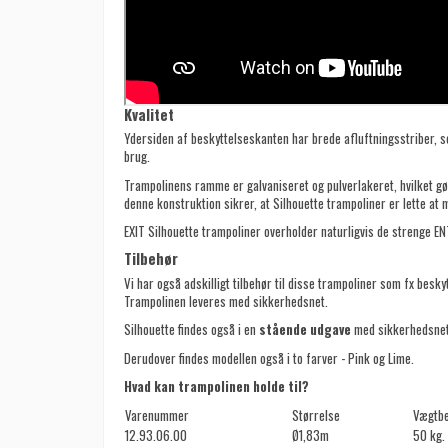
Kvalitet
Ydersiden af beskyttelseskanten har brede afluftningsstriber, s
brug.
Trampolinens ramme er galvaniseret og pulverlakeret, hvilket gør 
denne konstruktion sikrer, at Silhouette trampoliner er lette at 
EXIT Silhouette trampoliner overholder naturligvis de strenge EN7
Tilbehør
Vi har også adskilligt tilbehør til disse trampoliner som fx besk
Trampolinen leveres med sikkerhedsnet.
Silhouette findes også i en
stående udgave
med sikkerhedsnet
Derudover findes modellen også i to farver - Pink og Lime.
Hvad kan trampolinen holde til?
Varenummer
Størrelse
Vægtb
12.93.06.00
Ø1,83m
50 kg.