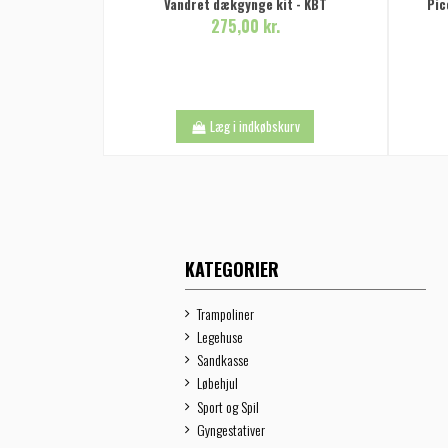
Vandret dækgynge kit - KBT
Pic
275,00 kr.
Læg i indkøbskurv
KATEGORIER
Trampoliner
Legehuse
Sandkasse
Løbehjul
Sport og Spil
Gyngestativer