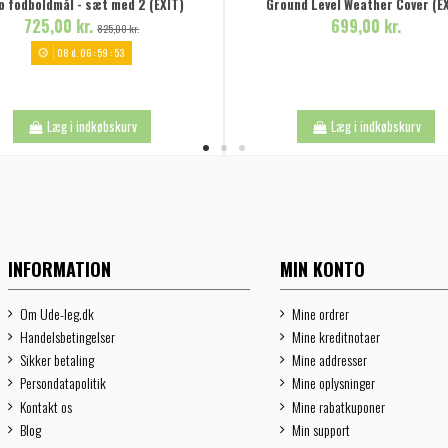
o fodboldmål - sæt med 2 (EXIT)
Ground Level Weather Cover (E
725,00 kr.
699,00 kr.
825,00 kr.
08
d.
06
:
59
:
52
Læg i indkøbskurv
Læg i indkøbskurv
INFORMATION
MIN KONTO
Om Ude-leg.dk
Mine ordrer
Handelsbetingelser
Mine kreditnotaer
Sikker betaling
Mine addresser
Persondatapolitik
Mine oplysninger
Kontakt os
Mine rabatkuponer
Blog
Min support