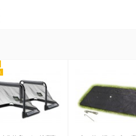
.
.
.
.