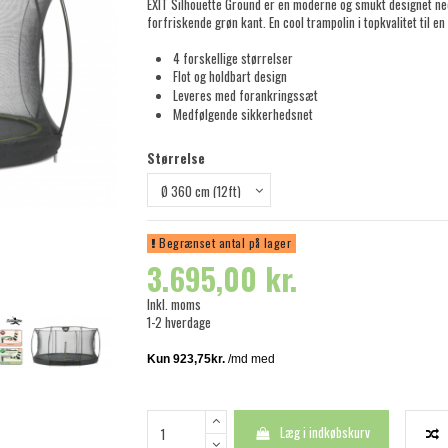
EXIT Silhouette Ground er en moderne og smukt designet ned
forfriskende grøn kant. En cool trampolin i topkvalitet til en
4 forskellige størrelser
Flot og holdbart design
Leveres med forankringssæt
Medfølgende sikkerhedsnet
Størrelse
Begrænset antal på lager
3.695,00 kr.
Inkl. moms
1-2 hverdage
Læg i indkøbskurv