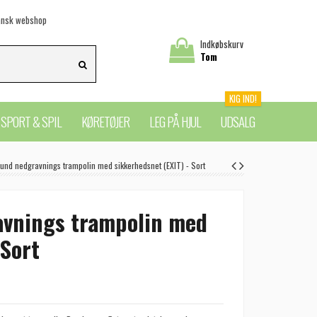
nsk webshop
Indkøbskurv
Tom
KIG IND!
SPORT & SPIL
KØRETØJER
LEG PÅ HJUL
UDSALG
rund nedgravnings trampolin med sikkerhedsnet (EXIT) - Sort
avnings trampolin med
 Sort