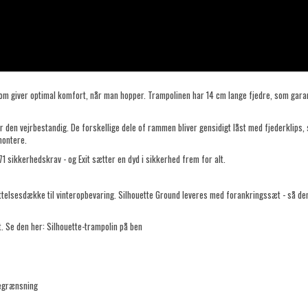
om giver optimal komfort, når man hopper. Trampolinen har 14 cm lange fjedre, som garan
den vejrbestandig. De forskellige dele of rammen bliver gensidigt låst med fjederklips, så
montere.
1 sikkerhedskrav - og Exit sætter en dyd i sikkerhed frem for alt.
yttelsesdække til vinteropbevaring. Silhouette Ground leveres med forankringssæt - så den
. Se den her:
Silhouette-trampolin på ben
egrænsning