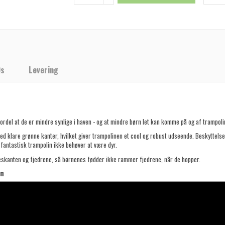
Qs
Levering
del at de er mindre synlige i haven - og at mindre børn let kan komme på og af trampolin
med klare grønne kanter, hvilket giver trampolinen et cool og robust udseende. Beskytte
n fantastisk trampolin ikke behøver at være dyr.
kanten og fjedrene, så børnenes fødder ikke rammer fjedrene, når de hopper.
in