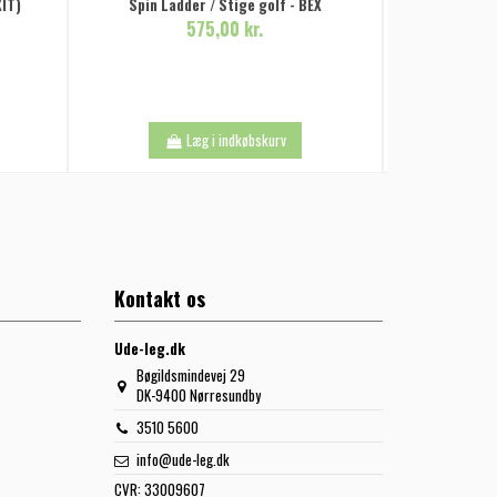
XIT)
Spin Ladder / Stige golf - BEX
575,00 kr.
Basketku
Læg i indkøbskurv
Kontakt os
Ude-leg.dk
Bøgildsmindevej 29
DK-9400 Nørresundby
3510 5600
info@ude-leg.dk
CVR:
33009607