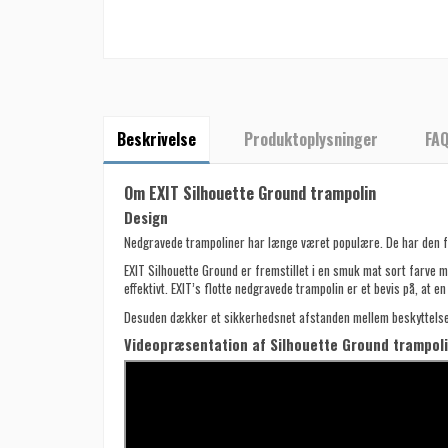
Beskrivelse
Produktoplysninger
FA
Om EXIT Silhouette Ground trampolin
Design
Nedgravede trampoliner har længe været populære. De har den for
EXIT Silhouette Ground er fremstillet i en smuk mat sort farve 
effektivt. EXIT’s flotte nedgravede trampolin er et bevis på, at e
Desuden dækker et sikkerhedsnet afstanden mellem beskyttelses
Videopræsentation af Silhouette Ground trampol