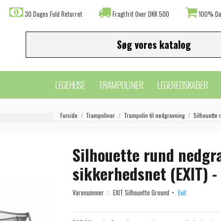
30 Dages Fuld Returret
Fragtfrit Over DKK 500
100% Da
LEGEHUSE
TRAMPOLINER
LEGEREDSKABER
Forside
Trampoliner
Trampolin til nedgravning
Silhouette 
Silhouette rund nedgr
sikkerhedsnet (EXIT) -
Varenummer :
EXIT Silhouette Ground
Exit