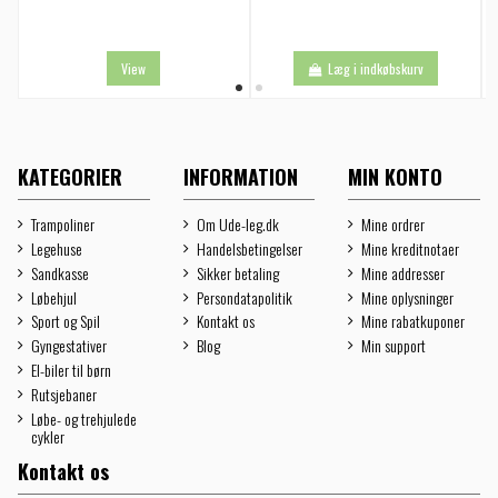
View
Læg i indkøbskurv
KATEGORIER
INFORMATION
MIN KONTO
Trampoliner
Om Ude-leg.dk
Mine ordrer
Legehuse
Handelsbetingelser
Mine kreditnotaer
Sandkasse
Sikker betaling
Mine addresser
Løbehjul
Persondatapolitik
Mine oplysninger
Sport og Spil
Kontakt os
Mine rabatkuponer
Gyngestativer
Blog
Min support
El-biler til børn
Rutsjebaner
Løbe- og trehjulede
cykler
Kontakt os