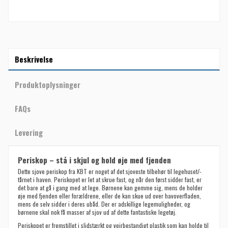
Beskrivelse
Produktoplysninger
FAQs
Levering
Periskop – stå i skjul og hold øje med fjenden
Dette sjove periskop fra KBT er noget af det sjoveste tilbehør til legehuset/-
tårnet i haven. Periskopet er let at skrue fast, og når den først sidder fast, er
det bare at gå i gang med at lege. Børnene kan gemme sig, mens de holder
øje med fjenden eller forældrene, eller de kan skue ud over havoverfladen,
mens de selv sidder i deres ubåd. Der er adskillige legemuligheder, og
børnene skal nok få masser af sjov ud af dette fantastiske legetøj.
Periskopet er fremstillet i slidstærkt og vejrbestandigt plastik som kan holde til