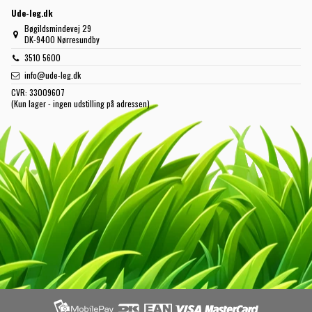
Ude-leg.dk
Bøgildsmindevej 29
DK-9400 Nørresundby
3510 5600
info@ude-leg.dk
CVR:
33009607
(Kun lager - ingen udstilling på adressen)