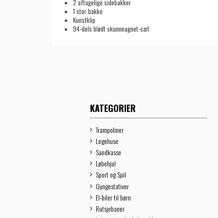
2 aftagelige sidebakker
1 stor bakke
Kunstklip
94-dels blødt skummagnet-sæt
KATEGORIER
Trampoliner
Legehuse
Sandkasse
Løbehjul
Sport og Spil
Gyngestativer
El-biler til børn
Rutsjebaner