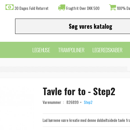
30 Dages Fuld Returret
Fragtfrit Over DKK 500
100% Da
LEGEHUSE
TRAMPOLINER
LEGEREDSKABER
Tavle for to - Step2
Varenummer :
826899
Step2
Lad børnene være kreativ med denne
dobbeltsidede tavle
fra