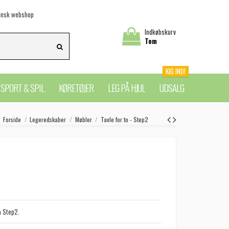
nsk webshop
Indkøbskurv
Tom
KIG IND!
SPORT & SPIL
KØRETØJER
LEG PÅ HJUL
UDSALG
Forside
Legeredskaber
Møbler
Tavle for to - Step2
 Step2.