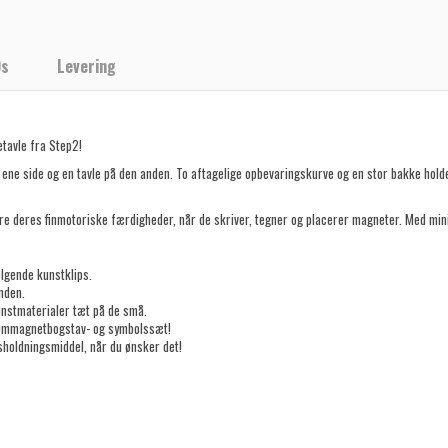
Qs
Levering
tavle fra Step2!
 ene side og en tavle på den anden. To aftagelige opbevaringskurve og en stor bakke hold
re deres finmotoriske færdigheder, når de skriver, tegner og placerer magneter. Med min
gende kunstklips.
nden.
unstmaterialer tæt på de små.
kummagnetbogstav- og symbolssæt!
sholdningsmiddel, når du ønsker det!