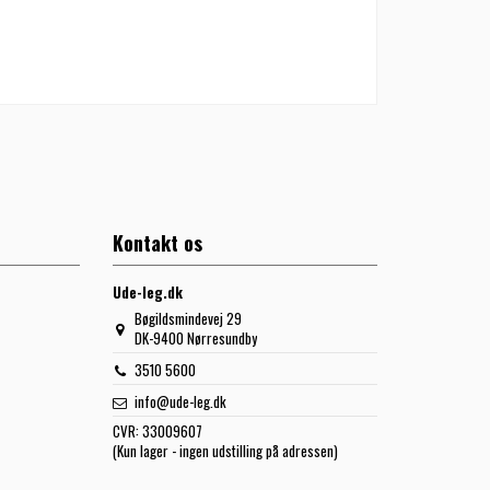
Kontakt os
Ude-leg.dk
Bøgildsmindevej 29
DK-9400 Nørresundby
3510 5600
info@ude-leg.dk
CVR:
33009607
(Kun lager - ingen udstilling på adressen)