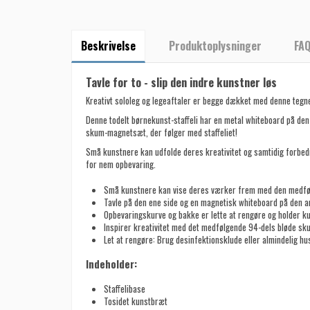
Beskrivelse
Produktoplysninger
FA
Tavle for to - slip den indre kunstner løs
Kreativt sololeg og legeaftaler er begge dækket med denne tegne
Denne todelt børnekunst-staffeli har en metal whiteboard på den
skum-magnetsæt, der følger med staffeliet!
Små kunstnere kan udfolde deres kreativitet og samtidig forbed
for nem opbevaring.
Små kunstnere kan vise deres værker frem med den medføl
Tavle på den ene side og en magnetisk whiteboard på den a
Opbevaringskurve og bakke er lette at rengøre og holder k
Inspirer kreativitet med det medfølgende 94-dels bløde s
Let at rengøre: Brug desinfektionsklude eller almindelig hu
Indeholder:
Staffelibase
Tosidet kunstbræt