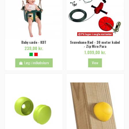
På lager i nogle varianter
Baby sæde - KBT
Svævebane Rød - 30 meter kabel
- Zip Wire Para
239,00 kr.
1.099,00 kr.
Læg i indkøbskurv
View