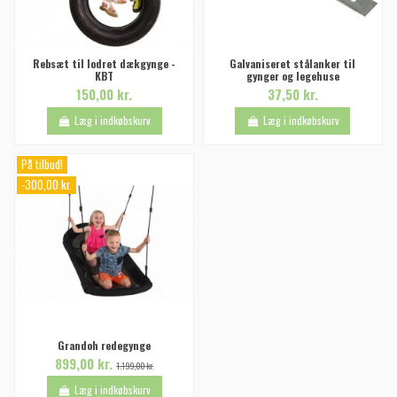
Rebsæt til lodret dækgynge -
Galvaniseret stålanker til
KBT
gynger og legehuse
150,00 kr.
37,50 kr.
Læg i indkøbskurv
Læg i indkøbskurv
På tilbud!
-300,00 kr.
Grandoh redegynge
899,00 kr.
1.199,00 kr.
Læg i indkøbskurv