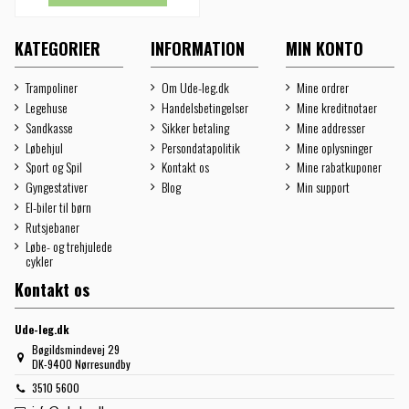
KATEGORIER
INFORMATION
MIN KONTO
Trampoliner
Om Ude-leg.dk
Mine ordrer
Legehuse
Handelsbetingelser
Mine kreditnotaer
Sandkasse
Sikker betaling
Mine addresser
Løbehjul
Persondatapolitik
Mine oplysninger
Sport og Spil
Kontakt os
Mine rabatkuponer
Gyngestativer
Blog
Min support
El-biler til børn
Rutsjebaner
Løbe- og trehjulede
cykler
Kontakt os
Ude-leg.dk
Bøgildsmindevej 29
DK-9400 Nørresundby
3510 5600