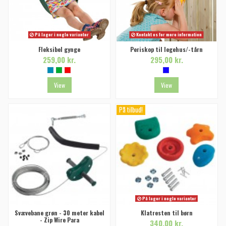
På lager i nogle varianter
Kontakt os for mere information
Fleksibel gynge
Periskop til legehus/-tårn
259,00 kr.
295,00 kr.
View
View
På tilbud!
På lager i nogle varianter
Svævebane grøn - 30 meter kabel
Klatresten til børn
- Zip Wire Para
340,00 kr.