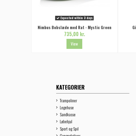
Expected within 3 days
Nimbus Bobslæde med Rat - Mystic Green
G
735,00 kr.
View
KATEGORIER
Trampoliner
Legehuse
Sandkasse
Løbehjul
Sport og Spil
Gyngestativer