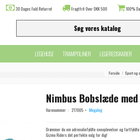
30 Dages Fuld Returret
Fragtfrit Over DKK 500
100% Da
LEGEHUSE
TRAMPOLINER
LEGEREDSKABER
Forside
Sport og s
Nimbus Bobslæde med R
Varenummer :
217005
Megaleg
Drømmer du om adrenalinfyldte sneoplevelser og fartfyldte
Gizmo Riders det perfekte valg for dig!