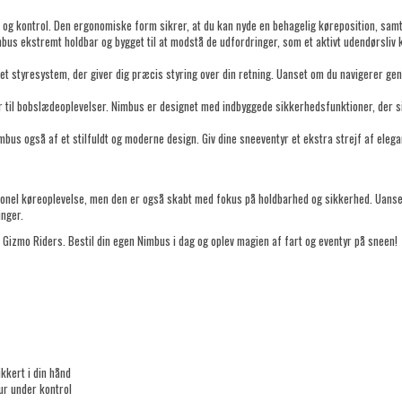
 kontrol. Den ergonomiske form sikrer, at du kan nyde en behagelig køreposition, samtid
mbus ekstremt holdbar og bygget til at modstå de udfordringer, som et aktivt udendørsliv 
 styresystem, der giver dig præcis styring over din retning. Uanset om du navigerer gen
til bobslædeoplevelser. Nimbus er designet med indbyggede sikkerhedsfunktioner, der sik
bus også af et stilfuldt og moderne design. Giv dine sneeventyr et ekstra strejf af el
onel køreoplevelse, men den er også skabt med fokus på holdbarhed og sikkerhed. Uanset
nger.
 Gizmo Riders. Bestil din egen Nimbus i dag og oplev magien af fart og eventyr på sneen!
kert i din hånd
ur under kontrol