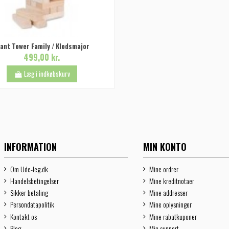
iant Tower Family / Klodsmajor
499,00 kr.
Læg i indkøbskurv
INFORMATION
MIN KONTO
Om Ude-leg.dk
Mine ordrer
Handelsbetingelser
Mine kreditnotaer
Sikker betaling
Mine addresser
Persondatapolitik
Mine oplysninger
Kontakt os
Mine rabatkuponer
Blog
Min support