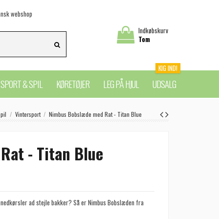
nsk webshop
Indkøbskurv
Tom
KIG IND!
SPORT & SPIL
KØRETØJER
LEG PÅ HJUL
UDSALG
pil
Vintersport
Nimbus Bobslæde med Rat - Titan Blue
at - Titan Blue
 nedkørsler ad stejle bakker? Så er Nimbus Bobslæden fra