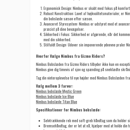
Ergonomisk Design:
Nimbus er skabt med fokus på komfort og
Robust Konstruktion:
Lavet af højkvalitetsmaterialer, er Ni
din bobslæde sæson efter sæson.
Avanceret Styresystem:
Nimbus er udstyret med et avanceret
præcist på dine bevægelser.
Sikkerhed i Fokus:
Sikkerhed er afgørende, når det kommer 
med din sikkerhed.
Stilfuldt Design:
Udover sin imponerende ydeevne praler Nim
Hvorfor Vælge Nimbus fra Gizmo Riders?
Nimbus Bobslæden fra Gizmo Riders tilbyder ikke kun en excepti
Nimbus give dig timevis af sjov og spænding på sneklædte skråni
Tag din vinteroplevelse til nye højder med Nimbus Bobslæden fra
Vælg mellem 3 farver:
Nimbus bobslæde Mystic Green
Nimbus bobslæde Ice Blue
Nimbus bobslæde Titan Blue
Specifikationer for Nimbus bobslæde:
Selvtrækkende reb med soft-greb håndtag som du holder sik
Bremsehåndtag, der er let at nå, hjælper med at holde din t