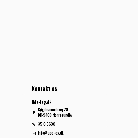
Kontakt os
Ude-leg.dk
Bøgildsmindevej 29
DK-9400 Nørresundby
3510 5600
info@ude-leg.dk