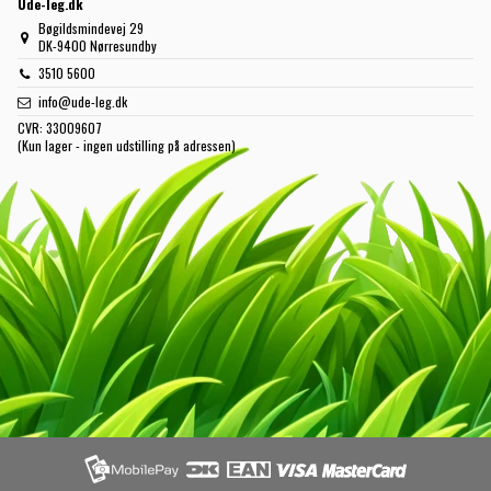
Ude-leg.dk
Bøgildsmindevej 29
DK-9400 Nørresundby
3510 5600
info@ude-leg.dk
CVR:
33009607
(Kun lager - ingen udstilling på adressen)