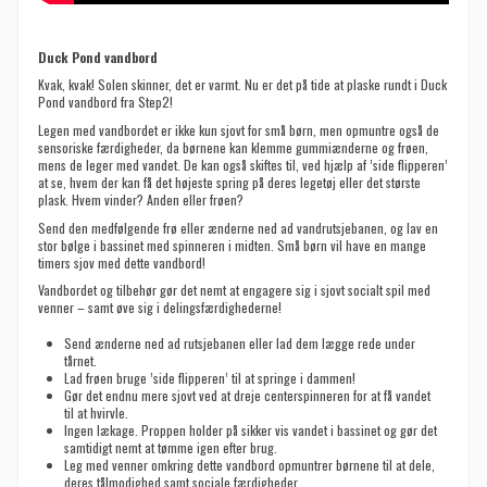
Duck Pond vandbord
Kvak, kvak! Solen skinner, det er varmt. Nu er det på tide at plaske rundt i Duck
Pond vandbord fra Step2!
Legen med vandbordet er ikke kun sjovt for små børn, men opmuntre også de
sensoriske færdigheder, da børnene kan klemme gummiænderne og frøen,
mens de leger med vandet. De kan også skiftes til, ved hjælp af ’side flipperen’
at se, hvem der kan få det højeste spring på deres legetøj eller det største
plask. Hvem vinder? Anden eller frøen?
Send den medfølgende frø eller ænderne ned ad vandrutsjebanen, og lav en
stor bølge i bassinet med spinneren i midten. Små børn vil have en mange
timers sjov med dette vandbord!
Vandbordet og tilbehør gør det nemt at engagere sig i sjovt socialt spil med
venner – samt øve sig i delingsfærdighederne!
Send ænderne ned ad rutsjebanen eller lad dem lægge rede under
tårnet.
Lad frøen bruge ’side flipperen’ til at springe i dammen!
Gør det endnu mere sjovt ved at dreje centerspinneren for at få vandet
til at hvirvle.
Ingen lækage. Proppen holder på sikker vis vandet i bassinet og gør det
samtidigt nemt at tømme igen efter brug.
Leg med venner omkring dette vandbord opmuntrer børnene til at dele,
deres tålmodighed samt sociale færdigheder.