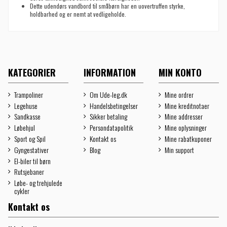
Dette udendørs vandbord til småbørn har en uovertruffen styrke,
holdbarhed og er nemt at vedligeholde.
KATEGORIER
INFORMATION
MIN KONTO
Trampoliner
Om Ude-leg.dk
Mine ordrer
Legehuse
Handelsbetingelser
Mine kreditnotaer
Sandkasse
Sikker betaling
Mine addresser
Løbehjul
Persondatapolitik
Mine oplysninger
Sport og Spil
Kontakt os
Mine rabatkuponer
Gyngestativer
Blog
Min support
El-biler til børn
Rutsjebaner
Løbe- og trehjulede
cykler
Kontakt os