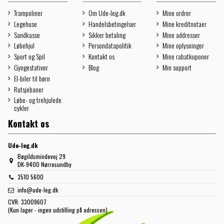
Trampoliner
Om Ude-leg.dk
Mine ordrer
Legehuse
Handelsbetingelser
Mine kreditnotaer
Sandkasse
Sikker betaling
Mine addresser
Løbehjul
Persondatapolitik
Mine oplysninger
Sport og Spil
Kontakt os
Mine rabatkuponer
Gyngestativer
Blog
Min support
El-biler til børn
Rutsjebaner
Løbe- og trehjulede
cykler
Kontakt os
Ude-leg.dk
Bøgildsmindevej 29
DK-9400 Nørresundby
3510 5600
info@ude-leg.dk
CVR:
33009607
(Kun lager - ingen udstilling på adressen)