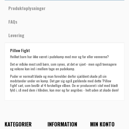
Produktoplysninger
FAQs
Levering
Pillow Fight
Hvilket barn har ikke været i pudekamp med mor og far eller vennerne?
Det er måske mest små børn, som synes, at det er sjovt - men også teenagere
og voksne kan ind i mellem tage en pudekamp.
Puder er normalt bløde og man forvolder derfor sjældent skade på sin
modstander under en kamp. Det gør sig også gældende med dette
'Pillow
Fight' sæt, som består af 4 forskellige våben. De er produceret i stof med blødt
fyld i, så med dem i hånden, kan mor og far angribes - helt uden at skade dem!
KATEGORIER
INFORMATION
MIN KONTO