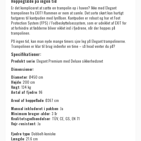
Hoppeglæde på ingen tid
Er det kompliceret at sætte en trampolin op i haven? Ikke med Elegant
trampolinen fra EXIT! Rammen er nem at samle. Det sorte skørt kan hurtigt
fastgøres til kantpuden med lynlåsen. Kantpuden er robust og har et Foot
Protection System (FPS) / Fodbeskyttelsessystem, som er udviklet af EXIT for
at forhindre at fødderne bliver viklet ind i fjedrene, når der hoppes på
trampolinen.
På ingen tid, kan man nyde mange timers sjov leg på Elegant trampolinerne.
Trampolinen er klar til brug indenfor en time – så hvad venter du på?
Specifikationer:
Produkt serie
: Elegant Premium med Deluxe sikkerhedsnet
Dimensioner:
Diameter
: Ø450 cm
Højde
: 200 cm
Vægt
: 134 kg
Antal af fjedre
: 96
Areal af hoppeflade
: Ø367 cm
Manual inkluderet i pakken
: Ja
Minimum bruger-alder
: 3 år
Kvalitetsgodkendelser
: TÜV, CE, GS, EN 71
Vejr-resistent
: Ja
Fjedre type
: Dobbelt-koniske
Længde
: 21.6 cm