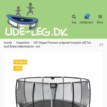
0
Søg
Indkøbskurv
Menu
Forside
Trampoliner
EXIT Elegant Premium nedgravet trampolin ø427cm
med Deluxe sikkerhedsnet - sort
På tilbud!
-15%