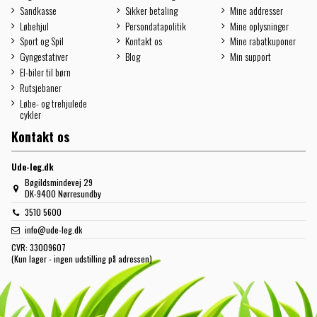
Sandkasse
Sikker betaling
Mine addresser
Løbehjul
Persondatapolitik
Mine oplysninger
Sport og Spil
Kontakt os
Mine rabatkuponer
Gyngestativer
Blog
Min support
El-biler til børn
Rutsjebaner
Løbe- og trehjulede
cykler
Kontakt os
Ude-leg.dk
Bøgildsmindevej 29
DK-9400 Nørresundby
3510 5600
info@ude-leg.dk
CVR:
33009607
(Kun lager - ingen udstilling på adressen)