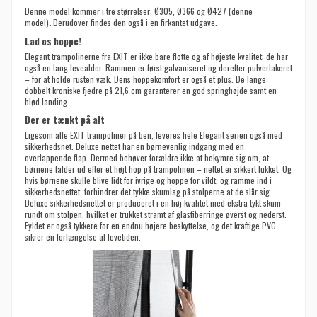
Denne model kommer i tre størrelser: Ø305, Ø366 og Ø427 (denne
model)
.
Derudover findes den også i en firkantet udgave.
Lad os hoppe!
Elegant trampolinerne fra EXIT er ikke bare flotte og af højeste kvalitet; de har
også en lang levealder. Rammen er først galvaniseret og derefter pulverlakeret
– for at holde rusten væk. Dens hoppekomfort er også et plus. De lange
dobbelt kroniske fjedre på 21,6 cm garanterer en god springhøjde samt en
blød landing.
Der er tænkt på alt
Ligesom alle EXIT trampoliner på ben, leveres hele Elegant serien også med
sikkerhedsnet. Deluxe nettet har en børnevenlig indgang med en
overlappende flap. Dermed behøver forældre ikke at bekymre sig om, at
børnene falder ud efter et højt hop på trampolinen – nettet er sikkert lukket. Og
hvis børnene skulle blive lidt for ivrige og hoppe for vildt, og ramme ind i
sikkerhedsnettet, forhindrer det tykke skumlag på stolperne at de slår sig.
Deluxe sikkerhedsnettet er produceret i en høj kvalitet med ekstra tykt skum
rundt om stolpen, hvilket er trukket stramt af glasfiberringe øverst og nederst.
Fyldet er også tykkere for en endnu højere beskyttelse, og det kraftige PVC
sikrer en forlængelse af levetiden.