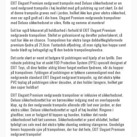
EXIT Elegant Premium nedgravet trampolin med Deluxe sikkerhedsnet er en
rund nedgravet trampolin i høj kvalitet med grå polstring og sort skørt. En del
af denne trampolin graves ned i jorden, hvilket ikke kun giver ekstra sikkerhed,
men ser også godt ud i din have. Elegant Premium nedgravede trampoliner
med Deluxe sikkerhedsnet er sikre, flotte og nemme at montere!
Exit har også fokuseret på holdbarhed i forhold til EXIT Elegant Premium
nedgravede trampoliner. Stellet er galvaniseret og derefter pulverlakeret, så
rust har ikke en chance. Trampolinen har ekstra lange dobbeltkegleformede
premium-fjedre på 21,6cm. Fantastisk affjedring, så man rigtig kan hoppe samt
lande blødt og behageligt og få den bedste trampolinoplevelse.
Det sorte skørt er nemt at fastgøre til polstringen ved hjælp af en lynlås. Den
robuste polstring har et unikt FOD Protection System (FPS) specielt designet af
EXIT Toys, så dine fødder aldrig bliver fanget mellem fjedrene, når du hopper
på trampolinen. Fyldingen af polstringen er tykkere sammenlignet med den
nedgravede standard EXIT Elegant nedgravet trampolin, og det ekstra tykke
PVC toplag på polstringen sikrer desuden, at den holder længere, hvilket gør
den super holdbar!
EXIT Elegant Premium nedgravede trampoliner er inklusive et sikkerhedsnet.
Deluxe sikkerhedsnettet har en børnesikker indgang med en overlappende
klap, og da den nedgravede trampolin allerede står lavt over jorden, er den
ekstra sikker. Deluxe sikkerhedsnettet er også af høj kvalitet. Ringene i
glasfiber, som er fastgjort til toppen og bunden, trækker det runde
sikkerhedsnet helt tæt sammen. Sikkerhedsnettet er pænt afsluttet, hvilket
tydeligt ses selv med det ekstra tykke skumlag omkring stængerne. Uendelige
timers hoppende sjov på trampolinen, der har det hele, EXIT Elegant Premium
nedgravet trampolin!