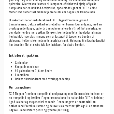
oplevelse! Skørtet kan fæstnes til kantpuden effektivt ved hjælp af lynlås.
Kantpuden har en unik fod-beskyttelse, specielt designet af EXIT, så dine
fødder ikke sidder fast mellem fjedrene når der hoppes på trampolinen.
Et sikkerhedsnet er inkluderet med EXIT Elegant Premium ground
trampolinerne. Deluxe sikkerhedsnettet har en børnesikker indgang, med en
overlappende flappe, og fordi trampolinen allerede står på fast underlag, er
den derfor endnu mere sikker. Deluxe sikkerhedsnettet er ligeledes af rigtig
høj kvalitet. Fiberglas-ringene som er fastgjort til toppen og bunden af
stolperne, holder sikkerhedsnettet perfekt stramt. Stolperne til sikkerhedsnettet
har desuden fået et ekstra tykt lag fastskum, for ekstra komfort.
Inkluderet i pakken:
Springdug
Kantpude med skørt
96 galvaniseret 21,6 cm fjedre
8 metalben
Deluxe sikkerhedsnet med overlappende flap
Om trampolinen:
EXIT Elegant Premium trampolin til nedgravning med Deluxe sikkerhedsnet er
en trampolin i top kvalitet. Elegant trampolinen fra hollandske EXIT er holdbar,
i god kvalitet og meget enkel at samle. Denne udgave er
topmodellen i
serien
med Premium ramme og deluxe sikkerhedsnet (fås også i en standard
udgave - med kortere fjedre og tyndere polstring).