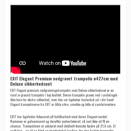
EXIT Elegant Premium nedgravet trampolin ø427cm med
Deluxe sikkerhedsnet
EXIT Elegant premium nedgravningstrampolin med Deluxe sikkerhedsnet er en
rund in-ground trampolin i høj kvalitet. Denne trampolin graves ned i underlaget -
ikke bare for ekstra sikkerhed, men den ser ligeledes fantastisk ud i din have!
Elegant trampolinerne fra EXIT er både sikre, smukke og lette at samle/montere.
EXIT har ligeledes fokuseret på holdbarhed med deres Elegant model.
Rammen er galvaniseret og derefter pulverlakeret, så rust ikke vil få en
chance. Trampolinen er udstyret med dobbelt-koniske fjedre på 21,6 cm. Et
godt hop - og så en blød og komfortabel landing, for den bedste trampolin-