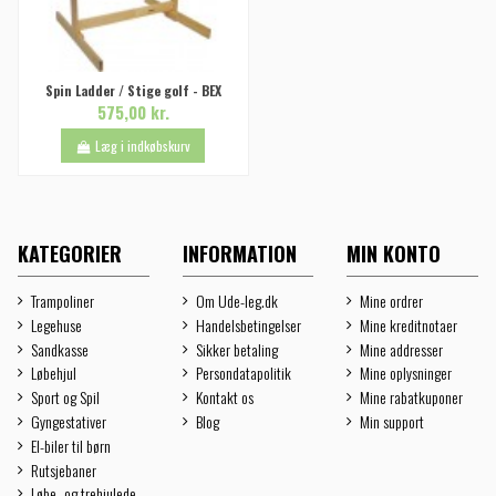
Spin Ladder / Stige golf - BEX
575,00 kr.
Læg i indkøbskurv
KATEGORIER
INFORMATION
MIN KONTO
Trampoliner
Om Ude-leg.dk
Mine ordrer
Legehuse
Handelsbetingelser
Mine kreditnotaer
Sandkasse
Sikker betaling
Mine addresser
Løbehjul
Persondatapolitik
Mine oplysninger
Sport og Spil
Kontakt os
Mine rabatkuponer
Gyngestativer
Blog
Min support
El-biler til børn
Rutsjebaner
Løbe- og trehjulede