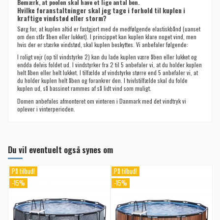
Bemærk, at poolen skal have et lige antal ben.
Hvilke foranstaltninger skal jeg tage i forhold til kuplen i
kraftige vindstød eller storm?
Sørg for, at kuplen altid er fastgjort med de medfølgende elastiskbånd (uanset
om den står åben eller lukket). I princippet kan kuplen klare noget vind, men
hvis der er stærke vindstød, skal kuplen beskyttes. Vi anbefaler følgende:
I roligt vejr (op til vindstyrke 2) kan du lade kuplen være åben eller lukket og
endda delvis foldet ud. I vindstyrker fra 2 til 5 anbefaler vi, at du holder kuplen
helt åben eller helt lukket. I tilfælde af vindstyrke større end 5 anbefaler vi, at
du holder kuplen helt åben og forankrer den. I tvivlstilfælde skal du folde
kuplen ud, så bassinet rammes af så lidt vind som muligt.
Domen anbefales afmonteret om vinteren i Danmark med det vindtryk vi
oplever i vinterperioden.
Du vil eventuelt også synes om
På tilbud!
På tilbud!
-15%
-15%