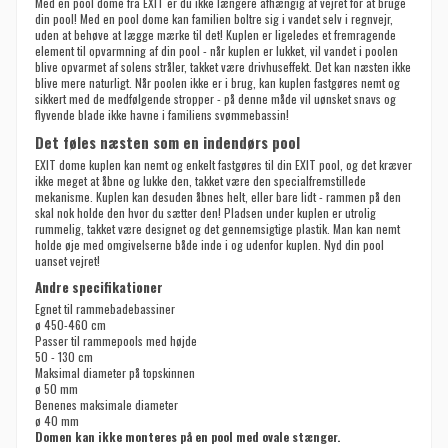
Med en pool dome fra EXIT er du ikke længere afhængig af vejret for at bruge
din pool! Med en pool dome kan familien boltre sig i vandet selv i regnvejr,
uden at behøve at lægge mærke til det! Kuplen er ligeledes et fremragende
element til opvarmning af din pool - når kuplen er lukket, vil vandet i poolen
blive opvarmet af solens stråler, takket være drivhuseffekt. Det kan næsten ikke
blive mere naturligt. Når poolen ikke er i brug, kan kuplen fastgøres nemt og
sikkert med de medfølgende stropper - på denne måde vil uønsket snavs og
flyvende blade ikke havne i familiens svømmebassin!
Det føles næsten som en indendørs pool
EXIT dome kuplen kan nemt og enkelt fastgøres til din EXIT pool, og det kræver
ikke meget at åbne og lukke den, takket være den specialfremstillede
mekanisme. Kuplen kan desuden åbnes helt, eller bare lidt - rammen på den
skal nok holde den hvor du sætter den! Pladsen under kuplen er utrolig
rummelig, takket være designet og det gennemsigtige plastik. Man kan nemt
holde øje med omgivelserne både inde i og udenfor kuplen. Nyd din pool
uanset vejret!
Andre specifikationer
Egnet til rammebadebassiner
ø 450-460 cm
Passer til rammepools med højde
50 - 130 cm
Maksimal diameter på topskinnen
ø 50 mm
Benenes maksimale diameter
ø 40 mm
Domen kan ikke monteres på en pool med ovale stænger.