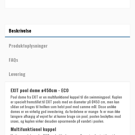
Beskrivelse
Produktoplysninger
FAQs
Levering
EXIT pool dome ø450cm - ECO
Pool dome fra EXIT er en multifunktionel kuppel til din swimmingpool. Kuplen
er specielt fremstillet til EXIT pools med en diameter på Ø450 cm, men kan
sådan set bruges til hvilken som helst pool med samme mål. Disse unikke
domes er en virkelig god investering, da fordelene er mange: fx er man ikke
længere afhægig af vejret for at kunne bruge sin pool, poolen beskyttes mod
snavs, og kuplen virker desuden opvarmende på vandet i poolen.
Multifunktionel kuppel