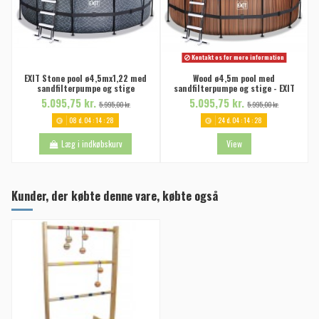
Kontakt os for mere information
EXIT Stone pool ø4,5mx1,22 med
Wood ø4,5m pool med
sandfilterpumpe og stige
sandfilterpumpe og stige - EXIT
5.095,75 kr.
5.095,75 kr.
5.995,00 kr.
5.995,00 kr.
08
d.
04
:
14
:
27
24
d.
04
:
14
:
27
Læg i indkøbskurv
View
Kunder, der købte denne vare, købte også