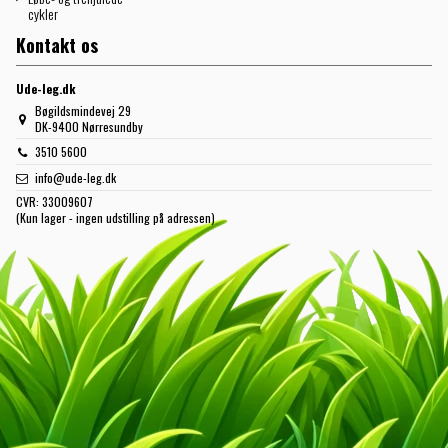
cykler
Kontakt os
Ude-leg.dk
Bøgildsmindevej 29
DK-9400 Nørresundby
3510 5600
info@ude-leg.dk
CVR:
33009607
(Kun lager - ingen udstilling på adressen)