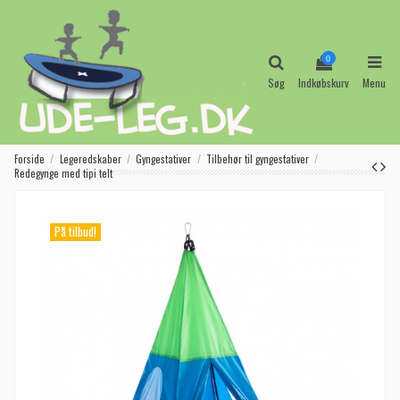
0
Søg
Indkøbskurv
Menu
Forside
Legeredskaber
Gyngestativer
Tilbehør til gyngestativer
Redegynge med tipi telt
På tilbud!