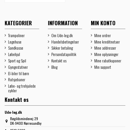
KATEGORIER
INFORMATION
MIN KONTO
Trampoliner
Om Ude-leg.dk
Mine ordrer
Legehuse
Handelsbetingelser
Mine kreditnotaer
Sandkasse
Sikker betaling
Mine addresser
Løbehjul
Persondatapolitik
Mine oplysninger
Sport og Spil
Kontakt os
Mine rabatkuponer
Gyngestativer
Blog
Min support
El-biler til børn
Rutsjebaner
Løbe- og trehjulede
cykler
Kontakt os
Ude-leg.dk
Bøgildsmindevej 29
DK-9400 Nørresundby