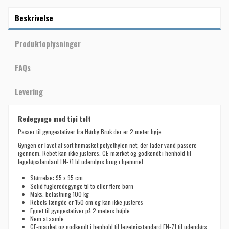
Beskrivelse
Produktoplysninger
FAQs
Levering
Redegynge med tipi telt
Passer til gyngestativer fra Hørby Bruk der er 2 meter høje.
Gyngen er lavet af sort finmasket polyethylen net, der lader vand passere
igennem. Rebet kan ikke justeres. CE-mærket og godkendt i henhold til
legetøjsstandard EN-71 til udendørs brug i hjemmet.
Størrelse: 95 x 95 cm
Solid fugleredegynge til to eller flere børn
Maks. belastning 100 kg
Rebets længde er 150 cm og kan ikke justeres
Egnet til gyngestativer på 2 meters højde
Nem at samle
CE-mærket og godkendt i henhold til legetøjsstandard EN-71 til udendørs