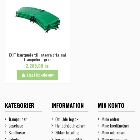
EXIT kantpude til Interra original
trampolin - grøn
2.285,00 kr.
Læg i indkøbskurv
KATEGORIER
INFORMATION
MIN KONTO
Trampoliner
Om Ude-leg.dk
Mine ordrer
Legehuse
Handelsbetingelser
Mine kreditnotaer
Sandkasse
Sikker betaling
Mine addresser
Løbehjul
Persondatapolitik
Mine oplysninger