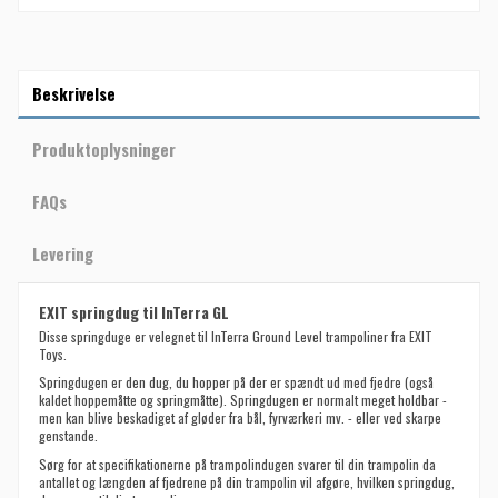
Beskrivelse
Produktoplysninger
FAQs
Levering
EXIT springdug til InTerra GL
Disse springduge er velegnet til InTerra Ground Level trampoliner fra EXIT
Toys.
Springdugen er den dug, du hopper på der er spændt ud med fjedre (også
kaldet hoppemåtte og springmåtte). Springdugen er normalt meget holdbar -
men kan blive beskadiget af gløder fra bål, fyrværkeri mv. - eller ved skarpe
genstande.
Sørg for at specifikationerne på trampolindugen svarer til din trampolin da
antallet og længden af fjedrene på din trampolin vil afgøre, hvilken springdug,