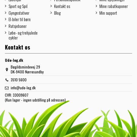
Sport og Spil
Kontakt os
Mine rabatkuponer
Gyngestativer
Blog
Min support
El-biler til børn
Rutsjebaner
Løbe- og trehjulede
cykler
Kontakt os
Ude-leg.dk
Bøgildsmindevej 29
DK-9400 Nørresundby
3510 5600
info@ude-leg.dk
CVR:
33009607
(Kun lager - ingen udstilling på adressen)