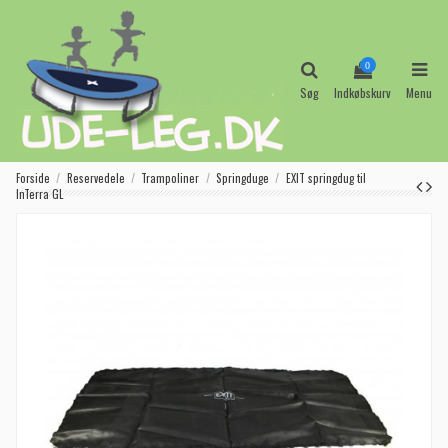
0
Søg
Indkøbskurv
Menu
Forside
Reservedele
Trampoliner
Springduge
EXIT springdug til
InTerra GL