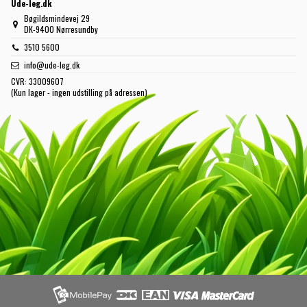
Ude-leg.dk
Bøgildsmindevej 29
DK-9400 Nørresundby
3510 5600
info@ude-leg.dk
CVR:
33009607
(Kun lager - ingen udstilling på adressen)