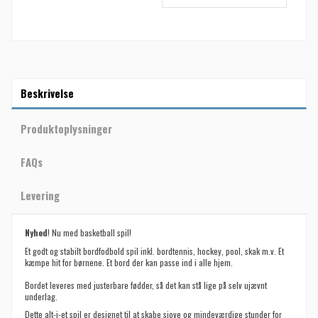
Beskrivelse
Produktoplysninger
FAQs
Levering
Nyhed
! Nu med basketball spil!
Et godt og stabilt bordfodbold spil inkl. bordtennis, hockey, pool, skak m.v. Et
kæmpe hit for børnene. Et bord der kan passe ind i alle hjem.
Bordet leveres med justerbare fødder, så det kan stå lige på selv ujævnt
underlag.
Dette alt-i-et spil er designet til at skabe sjove og mindeværdige stunder for