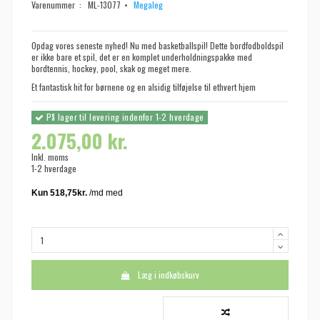
Varenummer :
ML-13077
Megaleg
Opdag vores seneste nyhed! Nu med basketballspil! Dette bordfodboldspil
er ikke bare et spil, det er en komplet underholdningspakke med
bordtennis, hockey, pool, skak og meget mere.
Et fantastisk hit for børnene og en alsidig tilføjelse til ethvert hjem
På lager til levering indenfor 1-2 hverdage
2.075,00 kr.
Inkl. moms
1-2 hverdage
Læg i indkøbskurv