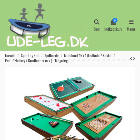
0
Søg
Indkøbskurv
Menu
Forside
Sport og spil
Spilborde
Multibord 15-i-1 (Fodbold / Basket /
Pool / Hockey / Bordtennis m.v.) - MegaLeg