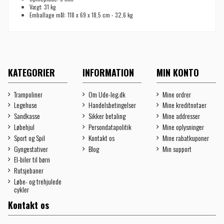
Vægt: 31 kg
Emballage mål: 118 x 69 x 18,5 cm - 32,6 kg
KATEGORIER
INFORMATION
MIN KONTO
Trampoliner
Om Ude-leg.dk
Mine ordrer
Legehuse
Handelsbetingelser
Mine kreditnotaer
Sandkasse
Sikker betaling
Mine addresser
Løbehjul
Persondatapolitik
Mine oplysninger
Sport og Spil
Kontakt os
Mine rabatkuponer
Gyngestativer
Blog
Min support
El-biler til børn
Rutsjebaner
Løbe- og trehjulede
cykler
Kontakt os