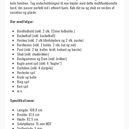
hele familien. Tag underholdningen til nye højder med dette multifunktionelle
bord, der passer perfekt ind i ethvert hjem. Køb det nu og skab en verden af
variation og glæde.
Der medfølger:
Bordfodbold (inkl. 2 stk. 32mm fodbolde.)
Basketball (inkl. basketball)
Hockey (inkl. 2 stk håndskydere og 2 stk. pucke)
Bordtennis (inkl. 3 bolde, 2 stk. bat og net)
Pool (inkl. 2 kø, baller, kridt, trekant og børste)
Skak (inkl. skakbrikker)
Backgammon og Dam (inkl. brikker)
Kugle point spil (inkl. 6 "kugler")
Dartskive (inkl. 4 dartpile)
Hestesko spil
Kryds og bolle
Ring spil
Kort spil
m.v.
Specifikationer:
Længde: 108,8 cm
Bredde: 61,6 cm
Højde: 82,5 cm
Sidetykkelse: 15 mm MDF
Spilleplade: 5 mm