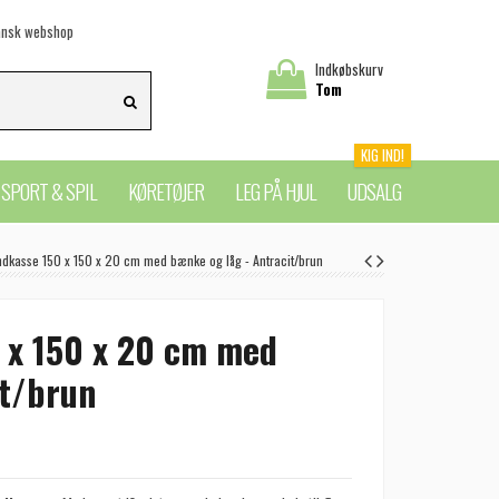
nsk webshop
Indkøbskurv
Tom
KIG IND!
SPORT & SPIL
KØRETØJER
LEG PÅ HJUL
UDSALG
ndkasse 150 x 150 x 20 cm med bænke og låg - Antracit/brun
0 x 150 x 20 cm med
it/brun