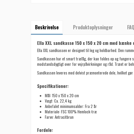
Beskrivelse
Produktoplysninger
FA
Ella XXL sandkasse 150 x 150 x 20 cm med bænke o
Ella XXL sandkassen er designet til leg og holdbarhed. Den rumme
Sandkassen har et smart trælåg, der kan foldes op og fungere s
modstandsdygtigt over for vejrpåvirkninger og råd. Træet er beh
Sandkassen leveres med delvist præmonterede dele, hvilket gør m
Specifikationer:
Mål: 150 x 150 x 20 cm
Vægt: Ca. 22,4 kg
Anbefalet minimumsalder: Fra 2 år
Materiale: FSC 100% Hemlock-træ
Farve: Antracitbrun
Fordele: