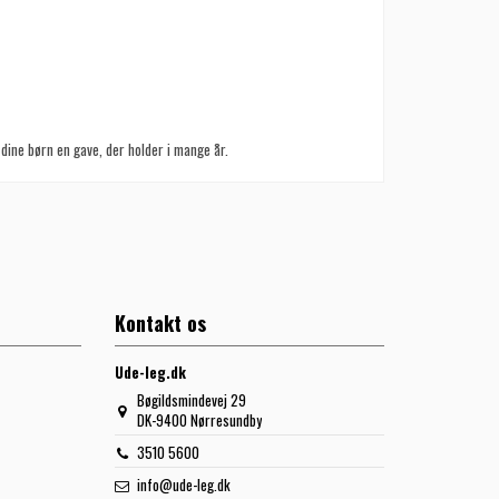
 dine børn en gave, der holder i mange år.
Kontakt os
Ude-leg.dk
Bøgildsmindevej 29
DK-9400 Nørresundby
3510 5600
info@ude-leg.dk