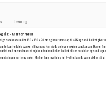
Qs
Levering
g låg - Antracit/brun
lige sandkasse måler 150 x 150 x 20 cm og kan rumme op til 475 kg sand, hvilket giver ma
om to komfortable bænke, så børnene kan sidde og lege omkring sandkassen. Den er frem
andlet med en vandbaseret bejdse uden kemikalier, hvilket sikrer en sikker og sund legeo
onteringen hurtig og enkel. Med en lang levetid og høj kvalitet kan du være sikker på, at