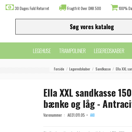
30 Dages Fuld Returret
Fragtfrit Over DKK 500
100% Da
LEGEHUSE
TRAMPOLINER
LEGEREDSKABER
Forside
Legeredskaber
Sandkasse
Ella XXL sa
Ella XXL sandkasse 15
bænke og låg - Antrac
Varenummer :
A031.011.05
AXI