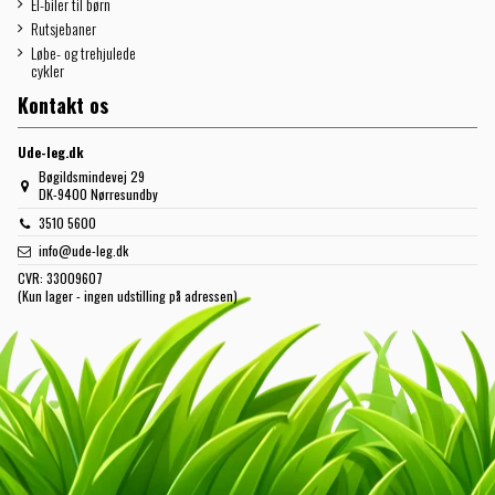
El-biler til børn
Rutsjebaner
Løbe- og trehjulede
cykler
Kontakt os
Ude-leg.dk
Bøgildsmindevej 29
DK-9400 Nørresundby
3510 5600
info@ude-leg.dk
CVR:
33009607
(Kun lager - ingen udstilling på adressen)