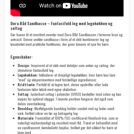
Dora Båd Sandkasse – Fantasifuld leg med legekøkken og
soltag
Gør haven til et maritimt eventyr med Dora Båd Sandkassen i farverne brun og
antracit. Denne unikke sandkasse i form af et skib kombinerer leg og
kreativitet med praktiske funktioner, der giver timevis af sjov for børn.
Egenskaber:
Design:
Inspireret af et skib med detaljer som anker og ræling, der
stimulerer fantasifuld leg.
Legekøkken:
Inkluderer et drejeligt legekøkken, hvor børn kan lave
"mad" og eksperimentere med forskellige ingredienser.
Kridttavle:
Perfekt til at tegne kort, skrive opskrifter eller lade
fantasien løbe løbsk med egne skabelser.
Soltag:
Justerbart soltag i polyester (UV50) beskytter mod solen og kan
vippes for optimal skygge. I laveste position fungerer det også som
delvis overdækning.
Bunddug:
Medfølgende bunddug holder sandet rent og leder vand
væk, hvilket sikrer en tør og behagelig leg.
Materiale:
Fremstillet af 100% FSC-certificeret Hemlock-træ, som er
naturligt vejrbestandigt og resistent mod råd. Træet er behandlet med
en vandbaseret, kemikaliefri bejdse, hvilket gør det sikkert for børn at
lege med.