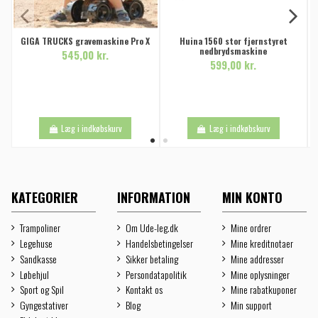
GIGA TRUCKS gravemaskine Pro X
Huina 1560 stor fjernstyret
nedbrydsmaskine
545,00 kr.
599,00 kr.
Læg i indkøbskurv
Læg i indkøbskurv
KATEGORIER
INFORMATION
MIN KONTO
Trampoliner
Om Ude-leg.dk
Mine ordrer
Legehuse
Handelsbetingelser
Mine kreditnotaer
Sandkasse
Sikker betaling
Mine addresser
Løbehjul
Persondatapolitik
Mine oplysninger
Sport og Spil
Kontakt os
Mine rabatkuponer
Gyngestativer
Blog
Min support