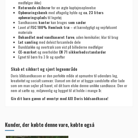
medfølger ikke)
Roterende skibsror
for en ægte kaptajnsoplevelse
Opbevaringsbænk
med aftagelig hylde og
ca. 23 liters
opbevaringsplads
til legetøj
Sandkassens
kanter
kan bruges
som sæder
Lavet af
FSC 100% Hemlock træ
– et bæredygtigt og vejrfølsomt
materiale
Behandlet med vandbaseret farve
, uden kemikalier, klar til brug
Let samling
med delvist forsamlede dele
Bunddække og overtræk som vist på billederne medfølger
CE-mærket
og overholder
EN 71 sikkerhedsstandarder
Egnet til børn fra 3 år og opefter
Skab et sikkert og sjovt legeområde
Doris bådsandkassen er den perfekte måde at opmuntre til udendørs leg,
kreativitet og socialt samvær. Uanset om det er at bygge sandslotte eller lade
som om man sejler på havet, vil dit barn elske denne unikke sandkasse. Den er
nem at sætte op, miljøvenlig og bygget til at holde i mange år.
Giv dit barn gaven af eventyr med AXI Doris bådsandkasse!
Kunder, der købte denne vare, købte også