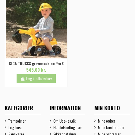
GIGA TRUCKS gravemaskine Pro X
545,00 kr.
Læg i indkøbskurv
KATEGORIER
INFORMATION
MIN KONTO
Trampoliner
Om Ude-leg.dk
Mine ordrer
Legehuse
Handelsbetingelser
Mine kreditnotaer
Sandkasse
Sikker betaling
Mine addresser