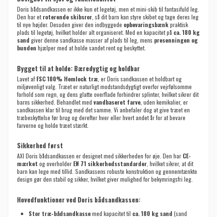
Doris bådsandkassen er ikke kun et legetøj, men et mini-skib til fantasifuld leg.
Den har et
roterende skibsror
, så dit barn kan styre skibet og tage deres leg
til nye højder. Desuden giver den indbyggede
opbevaringsbænk
praktisk
plads til legetøj, hvilket holder alt organiseret. Med en kapacitet på
ca. 180 kg
sand
giver denne sandkasse masser af plads til leg, mens
presenningen og
bunden
hjælper med at holde sandet rent og beskyttet.
Bygget til at holde: Bæredygtig og holdbar
Lavet af
FSC 100% Hemlock træ
, er Doris sandkassen et holdbart og
miljøvenligt valg. Træet er naturligt modstandsdygtigt overfor vejrfølsomme
forhold som regn, og dens glatte overflade forhindrer splinter, hvilket sikrer dit
barns sikkerhed. Behandlet med
vandbaseret farve
, uden kemikalier, er
sandkassen klar til brug med det samme. Vi anbefaler dog at give træet en
træbeskyttelse før brug og derefter hver eller hvert andet år for at bevare
farverne og holde træet stærkt.
Sikkerhed først
AXI Doris bådsandkassen er designet med sikkerheden for øje. Den har
CE-
mærket
og overholder
EN 71 sikkerhedsstandarder
, hvilket sikrer, at dit
barn kan lege med tillid. Sandkassens robuste konstruktion og gennemtænkte
design gør den stabil og sikker, hvilket giver mulighed for bekymringsfri leg.
Hovedfunktioner ved Doris bådsandkassen:
Stor træ-bådsandkasse
med kapacitet til
ca. 180 kg sand
(sand