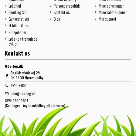
Løbehjul
Persondatapolitik
Mine oplysninger
Sport og Spil
Kontakt os
Mine rabatkuponer
Gyngestativer
Blog
Min support
El-biler til børn
Rutsjebaner
Løbe- og trehjulede
cykler
Kontakt os
Ude-leg.dk
Bøgildsmindevej 29
DK-9400 Nørresundby
3510 5600
info@ude-leg.dk
CVR:
33009607
(Kun lager - ingen udstilling på adressen)