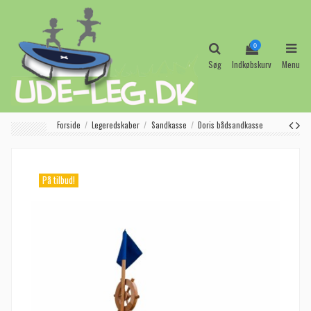
0
Søg
Indkøbskurv
Menu
Forside
Legeredskaber
Sandkasse
Doris bådsandkasse
På tilbud!