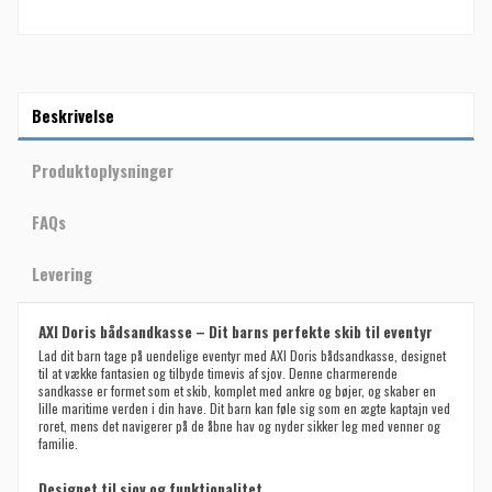
Beskrivelse
Produktoplysninger
FAQs
Levering
AXI Doris bådsandkasse – Dit barns perfekte skib til eventyr
Lad dit barn tage på uendelige eventyr med AXI Doris bådsandkasse, designet
til at vække fantasien og tilbyde timevis af sjov. Denne charmerende
sandkasse er formet som et skib, komplet med ankre og bøjer, og skaber en
lille maritime verden i din have. Dit barn kan føle sig som en ægte kaptajn ved
roret, mens det navigerer på de åbne hav og nyder sikker leg med venner og
familie.
Designet til sjov og funktionalitet