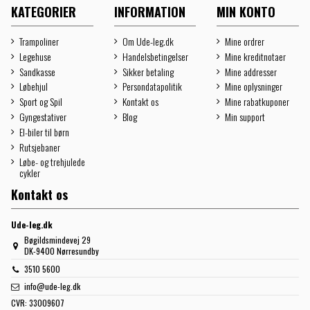
KATEGORIER
INFORMATION
MIN KONTO
Trampoliner
Om Ude-leg.dk
Mine ordrer
Legehuse
Handelsbetingelser
Mine kreditnotaer
Sandkasse
Sikker betaling
Mine addresser
Løbehjul
Persondatapolitik
Mine oplysninger
Sport og Spil
Kontakt os
Mine rabatkuponer
Gyngestativer
Blog
Min support
El-biler til børn
Rutsjebaner
Løbe- og trehjulede
cykler
Kontakt os
Ude-leg.dk
Bøgildsmindevej 29
DK-9400 Nørresundby
3510 5600
info@ude-leg.dk
CVR:
33009607