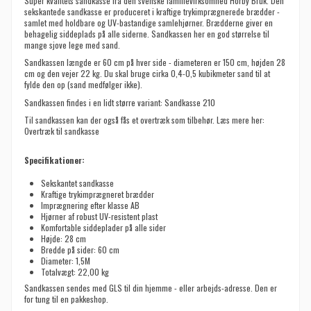
Super kvalitets sandkasse fra den svenske familievirksomhed Hörby Bruk. Den
sekskantede sandkasse er produceret i kraftige trykimprægnerede brædder -
samlet med holdbare og UV-bastandige samlehjørner. Brædderne giver en
behagelig siddeplads på alle siderne. Sandkassen her en god størrelse til
mange sjove lege med sand.
Sandkassen længde er 60 cm på hver side - diameteren er
150 cm, højden 28
cm og den vejer 22 kg. Du skal bruge cirka 0,4-0,5 kubikmeter sand til at
fylde den op (sand medfølger ikke).
Sandkassen findes i en lidt større variant:
Sandkasse 210
Til sandkassen kan der også fås et overtræk som tilbehør. Læs mere her:
Overtræk til sandkasse
Specifikationer:
Sekskantet sandkasse
Kraftige trykimprægneret brædder
Imprægnering efter klasse AB
Hjørner af robust UV-resistent plast
Komfortable siddeplader på alle sider
Højde: 28 cm
Bredde på sider: 60 cm
Diameter: 1,5M
Totalvægt: 22,00 kg
Sandkassen sendes med GLS til din hjemme - eller arbejds-adresse. Den er
for tung til en pakkeshop.