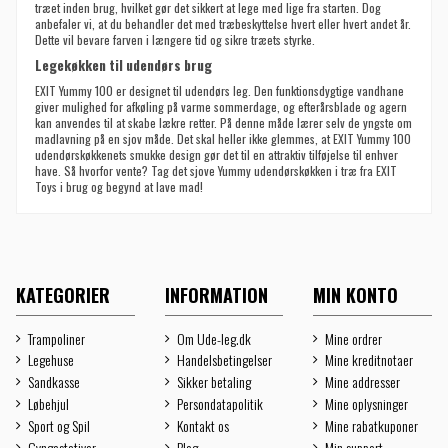
træet inden brug, hvilket gør det sikkert at lege med lige fra starten.
Dog
anbefaler vi, at du behandler det med træbeskyttelse hvert eller hvert andet år.
Dette vil bevare farven i længere tid og sikre træets styrke.
Legekøkken til udendørs brug
EXIT Yummy 100 er designet til udendørs leg. Den funktionsdygtige vandhane
giver mulighed for afkøling på varme sommerdage, og efterårsblade og agern
kan anvendes til at skabe lækre retter. På denne måde lærer selv de yngste om
madlavning på en sjov måde. Det skal heller ikke glemmes, at EXIT Yummy 100
udendørskøkkenets smukke design gør det til en attraktiv tilføjelse til enhver
have. Så hvorfor vente? Tag det sjove Yummy udendørskøkken i træ fra EXIT
Toys i brug og begynd at lave mad!
KATEGORIER
INFORMATION
MIN KONTO
Trampoliner
Om Ude-leg.dk
Mine ordrer
Legehuse
Handelsbetingelser
Mine kreditnotaer
Sandkasse
Sikker betaling
Mine addresser
Løbehjul
Persondatapolitik
Mine oplysninger
Sport og Spil
Kontakt os
Mine rabatkuponer
Gyngestativer
Blog
Min support