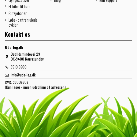
El-biler til børn
Rutsjebaner
Løbe- og trehjulede
cykler
Kontakt os
Ude-leg.dk
Bøgildsmindevej 29
DK-9400 Nørresundby
3510 5600
info@ude-leg.dk
CVR:
33009607
(Kun lager - ingen udstilling på adressen)