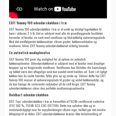
EXIT Yummy 100 udendørskøkken i træ
EXIT Yummy 100 udendørskøkken i træ er et unikt og alsidigt legekøkken til
børn i alderen 2-5 år. Det er udstyret med alle de grundlæggende faciliteter,
herunder et komfur, en vask med vandhane og tilstrækkelig opbevaringsplads.
Med det medfølgende køkkenudstyr, såsom gryder, køkkenredskaber og
madvarer, bliver EXIT Yummy udendørskøkkenet virkelig levende.
En autentisk madoplevelse
EXIT Yummy 100 giver dig mulighed for at opleve en autentisk
køkkenoplevelse. Udendørskøkkenet er udstyret med et komfur med drejelige
knapper og en fungerende vandhane. Vandhanen kan tilsluttes din haveslange,
og takket være den aftagelige vask kan vandet nemt hældes ud. Som i et rigtigt
køkken kan du vaske hænder, fylde glas op og vaske op. Udover dette har EXIT
Yummy 100 masser af opbevaringsplads til gryder og andet køkkenudstyr, og
du kan hænge de resterende redskaber på de små kroge. EXIT Yummy
udendørskøkkener sikrer den perfekte madlavningsoplevelse.
Holdbart udendørskøkken
EXIT Toys' udendørskøkken i træ er fremstillet af FSC®-certificeret cedertræ
(FSC 100 %, FSC® SCS-COC-007799). Dette træ splintrer ikke og er
modstandsdygtigt over for vejrpåvirkninger såsom regn, hvilket gør det mindre
tilbøjeligt til at rådne. EXIT udendørskøkkener kræver ikke forbehandling af