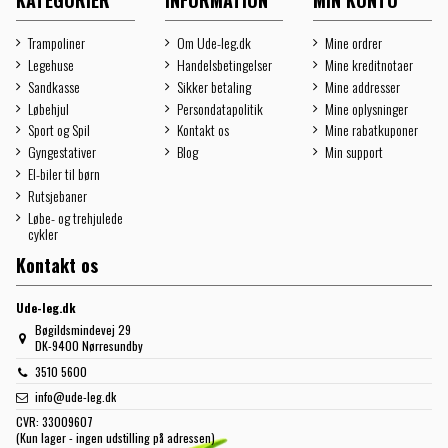
Trampoliner
Om Ude-leg.dk
Mine ordrer
Legehuse
Handelsbetingelser
Mine kreditnotaer
Sandkasse
Sikker betaling
Mine addresser
Løbehjul
Persondatapolitik
Mine oplysninger
Sport og Spil
Kontakt os
Mine rabatkuponer
Gyngestativer
Blog
Min support
El-biler til børn
Rutsjebaner
Løbe- og trehjulede
cykler
Kontakt os
Ude-leg.dk
Bøgildsmindevej 29
DK-9400 Nørresundby
3510 5600
info@ude-leg.dk
CVR:
33009607
(Kun lager - ingen udstilling på adressen)