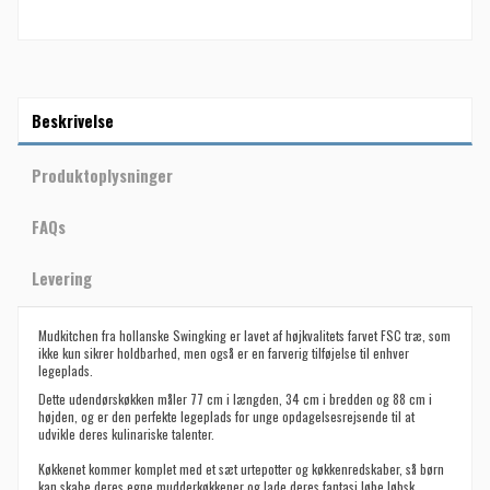
Beskrivelse
Produktoplysninger
FAQs
Levering
Mudkitchen fra hollanske Swingking er lavet af højkvalitets farvet FSC træ, som
ikke kun sikrer holdbarhed, men også er en farverig tilføjelse til enhver
legeplads.
Dette udendørskøkken måler 77 cm i længden, 34 cm i bredden og 88 cm i
højden, og er den perfekte legeplads for unge opdagelsesrejsende til at
udvikle deres kulinariske talenter.
Køkkenet kommer komplet med et sæt urtepotter og køkkenredskaber, så børn
kan skabe deres egne mudderkøkkener og lade deres fantasi løbe løbsk.