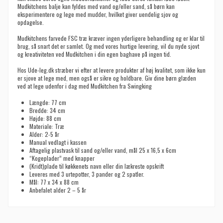
Mudkitchens balje kan fyldes med vand og/eller sand, så børn kan
eksperimentere og lege med mudder, hvilket giver uendelig sjov og
opdagelse.
Mudkitchens farvede FSC træ kræver ingen yderligere behandling og er klar til
brug, så snart det er samlet. Og med vores hurtige levering, vil du nyde sjovt
og kreativiteten ved Mudkitchen i din egen baghave på ingen tid.
Hos Ude-leg.dk stræber vi efter at levere produkter af høj kvalitet, som ikke kun
er sjove at lege med, men også er sikre og holdbare. Giv dine børn glæden
ved at lege udenfor i dag med Mudkitchen fra Swingking
Længde: 77 cm
Bredde: 34 cm
Højde: 88 cm
Materiale: Træ
Alder: 2-5 år
Manual vedlagt i kassen
Aftagelig plastvask til sand og/eller vand, mål 25 x 16,5 x 6cm
“Kogeplader” med knapper
(
Kridt)plade til køkkenets navn eller din lækreste opskrift
Leveres med 3 urtepotter, 3 pander og 2 spatler.
Mål: 77 x 34 x 88 cm
Anbefalet alder 2 – 5 år