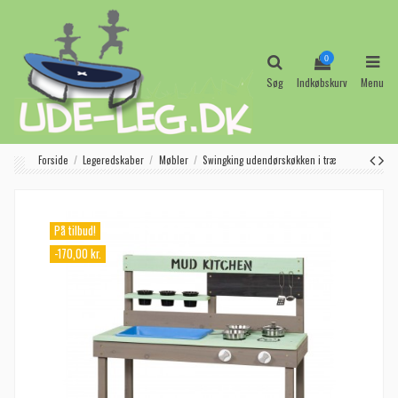
0
Søg
Indkøbskurv
Menu
Forside
Legeredskaber
Møbler
Swingking udendørskøkken i træ
På tilbud!
-170,00 kr.