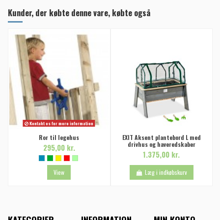
Kunder, der købte denne vare, købte også
Kontakt os for mere information
Ror til legehus
EXIT Aksent plantebord L med
drivhus og haveredskaber
295,00 kr.
1.375,00 kr.
View
Læg i indkøbskurv
KATEGORIER
INFORMATION
MIN KONTO