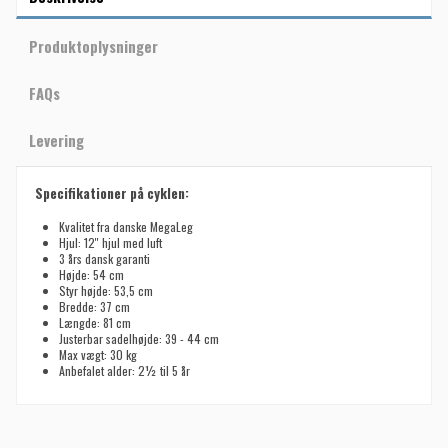
Produktoplysninger
FAQs
Levering
Specifikationer på cyklen:
Kvalitet fra danske MegaLeg
Hjul: 12'' hjul med luft
3 års dansk garanti
Højde: 54 cm
Styr højde: 53,5 cm
Bredde: 37 cm
Længde: 81 cm
Justerbar sadelhøjde: 39 - 44 cm
Max vægt: 30 kg
Anbefalet alder: 2½ til 5 år