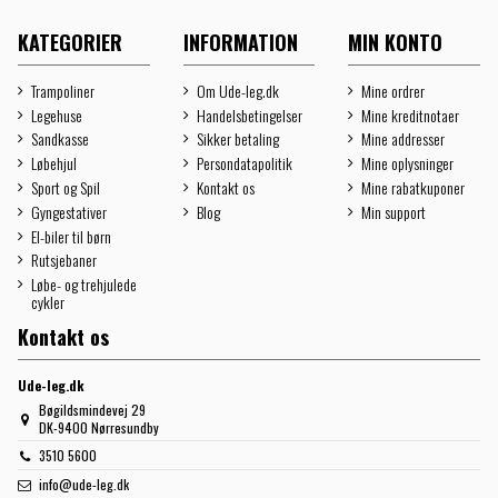
KATEGORIER
INFORMATION
MIN KONTO
Trampoliner
Om Ude-leg.dk
Mine ordrer
Legehuse
Handelsbetingelser
Mine kreditnotaer
Sandkasse
Sikker betaling
Mine addresser
Løbehjul
Persondatapolitik
Mine oplysninger
Sport og Spil
Kontakt os
Mine rabatkuponer
Gyngestativer
Blog
Min support
El-biler til børn
Rutsjebaner
Løbe- og trehjulede
cykler
Kontakt os
Ude-leg.dk
Bøgildsmindevej 29
DK-9400 Nørresundby
3510 5600
info@ude-leg.dk