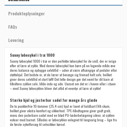
Produktoplysninger
FAQs
Levering
Sunny løbecykel i træ 1000
Sunny løbecykel 1000 i træ er den perfekte løbecykel for de små, der er ivrige
efter at lære at cykle. Med denne løbecykel kan børn på en legende måde øve
deres balance og opbygge selvtillid – uden at være afhængige af pedaler eller
støttehjul. Det bedste er, at de lærer at bevæge sig fremad helt selv, hvilket
giver deres selvtillid et stort løft! Det lette design gør det nemt for dit barn at
håndtere cyklen selv, både inde og ude. Uanset om det er i haven eller i stuen
– med Sunny løbecyklen bliver det altid et eventyr at lære at cykle!
Stærke hjul og justerbar sadel for mange års glæde
De to punkterfrie 10-tommer (25,4 cm) hjul er lavet af holdbart EVA-skum,
hvilket giver ekstra komfort og sikkerhed. TPE-håndtagene giver godt greb,
mens den justerbare sadel med en blød PU-læderbelægning sikrer, at cyklen
vokser med barnet. Således er løbecyklen velegnet til langvarig brug – lige fra
de første cykelforsøg til selvsikker kørsel.