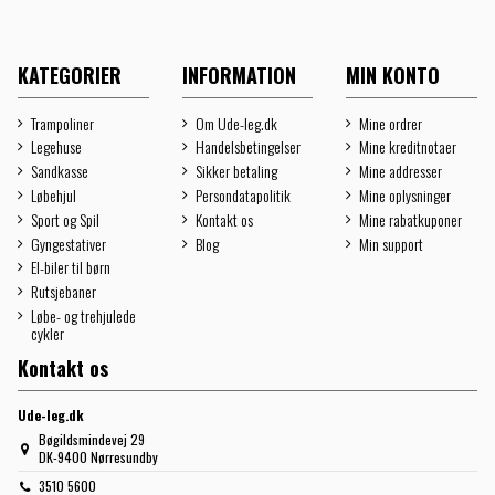
KATEGORIER
INFORMATION
MIN KONTO
Trampoliner
Om Ude-leg.dk
Mine ordrer
Legehuse
Handelsbetingelser
Mine kreditnotaer
Sandkasse
Sikker betaling
Mine addresser
Løbehjul
Persondatapolitik
Mine oplysninger
Sport og Spil
Kontakt os
Mine rabatkuponer
Gyngestativer
Blog
Min support
El-biler til børn
Rutsjebaner
Løbe- og trehjulede
cykler
Kontakt os
Ude-leg.dk
Bøgildsmindevej 29
DK-9400 Nørresundby
3510 5600