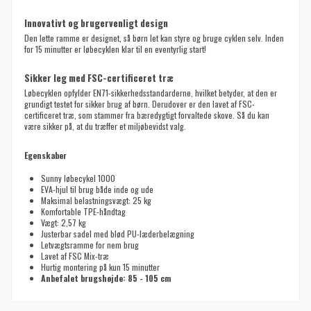
Innovativt og brugervenligt design
Den lette ramme er designet, så børn let kan styre og bruge cyklen selv. Inden
for 15 minutter er løbecyklen klar til en eventyrlig start!
Sikker leg med FSC-certificeret træ
Løbecyklen opfylder EN71-sikkerhedsstandarderne, hvilket betyder, at den er
grundigt testet for sikker brug af børn. Derudover er den lavet af FSC-
certificeret træ, som stammer fra bæredygtigt forvaltede skove. Så du kan
være sikker på, at du træffer et miljøbevidst valg.
Egenskaber
Sunny løbecykel 1000
EVA-hjul til brug både inde og ude
Maksimal belastningsvægt: 25 kg
Komfortable TPE-håndtag
Vægt: 2,57 kg
Justerbar sadel med blød PU-læderbelægning
Letvægtsramme for nem brug
Lavet af FSC Mix-træ
Hurtig montering på kun 15 minutter
Anbefalet brugshøjde: 85 - 105 cm