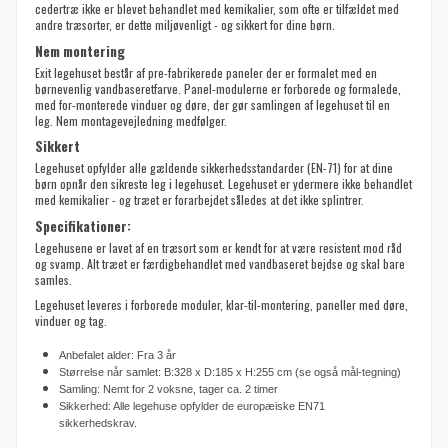
cedertræ ikke er blevet behandlet med kemikalier, som ofte er tilfældet med
andre træsorter, er dette miljøvenligt - og sikkert for dine børn.
Nem montering
Exit legehuset består af pre-fabrikerede paneler der er formalet med en
børnevenlig vandbaseretfarve. Panel-modulerne er forborede og formalede,
med for-monterede vinduer og døre, der gør samlingen af legehuset til en
leg. Nem montagevejledning medfølger.
Sikkert
Legehuset opfylder alle
gældende
sikkerhedsstandarder
(
EN-
71)
for at dine
børn opnår den sikreste leg i legehuset.
Legehuset er ydermere ikke behandlet
med kemikalier - og træet er forarbejdet således at det ikke
splintrer.
Specifikationer:
Legehusene er lavet af en træsort som er kendt for at være resistent mod råd
og svamp. Alt træet er færdigbehandlet med vandbaseret bejdse og skal bare
samles.
Legehuset leveres i forborede moduler, klar-til-montering, paneller med døre,
vinduer og tag.
Anbefalet alder: Fra 3 år
Størrelse når samlet: B:328 x D:185 x H:255 cm (se også mål-tegning)
Samling: Nemt for 2 voksne, tager ca. 2 timer
Sikkerhed: Alle legehuse opfylder de europæiske EN71
sikkerhedskrav.