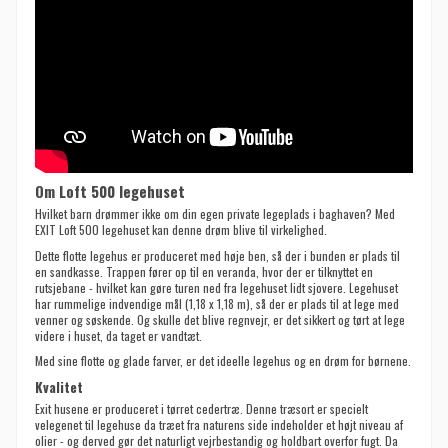
Om Loft 500 legehuset
Hvilket barn drømmer ikke om din egen private legeplads i baghaven? Med
EXIT Loft 500 legehuset kan denne drøm blive til virkelighed.
Dette flotte legehus er produceret med høje ben, så der i bunden er plads til
en sandkasse. Trappen fører op til en veranda, hvor der er tilknyttet en
rutsjebane - hvilket kan gøre turen ned fra legehuset lidt sjovere. Legehuset
har rummelige indvendige mål (1,18 x 1,18 m), så der er plads til at lege med
venner og søskende. Og skulle det blive regnvejr, er det sikkert og tørt at lege
videre i huset, da taget er vandtæt.
Med sine flotte og glade farver, er det ideelle legehus og en drøm for børnene.
Kvalitet
Exit husene er produceret i tørret cedertræ. Denne træsort er specielt
velegenet til legehuse da træet fra naturens side indeholder et højt niveau af
olier - og derved gør det naturligt vejrbestandig og holdbart overfor fugt. Da