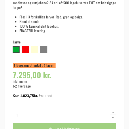
sandkasse og rutsjebane? Så er Loft 500 legehuset fra EXIT det helt rigtige
for jer!
Fåes i 3 forskellige farver: Rød, grøn og beige.
Nemt at samle.
100% kemikaliefrit legehus.
FRAGTFRI levering.
Farve
Grøn
Rød
Natur
Grå
Begrænset antal på lager
7.295,00 kr.
Inkl. moms
1-2 hverdage
Læg i indkøbskurv