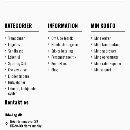
KATEGORIER
INFORMATION
MIN KONTO
Trampoliner
Om Ude-leg.dk
Mine ordrer
Legehuse
Handelsbetingelser
Mine kreditnotaer
Sandkasse
Sikker betaling
Mine addresser
Løbehjul
Persondatapolitik
Mine oplysninger
Sport og Spil
Kontakt os
Mine rabatkuponer
Gyngestativer
Blog
Min support
El-biler til børn
Rutsjebaner
Løbe- og trehjulede
cykler
Kontakt os
Ude-leg.dk
Bøgildsmindevej 29
DK-9400 Nørresundby