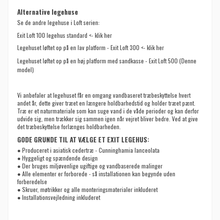
Alternative legehuse
Se de andre legehuse i Loft serien:
Exit Loft 100 legehus standard <- klik her
Legehuset løftet op på en lav platform - Exit Loft 300 <- klik her
Legehuset løftet op på en høj platform med sandkasse - Exit Loft 500 (
Denne
model)
Vi anbefaler at legehuset får en omgang vandbaseret træbeskyttelse hvert
andet år, dette giver træet en længere holdbarhedstid og holder træet pænt.
Træ er et naturmateriale som kan suge vand i de våde perioder og kan derfor
udvide sig, men trækker sig sammen igen når vejret bliver bedre. Ved at give
det træbeskyttelse forlænges holdbarheden.
GODE GRUNDE TIL AT VÆLGE ET EXIT LEGEHUS:
● Produceret i asiatisk cedertræ - Cunninghamia lanceolata
● Hyggeligt og spændende design
● Der bruges miljøvenlige ugiftige og vandbaserede malinger
● Alle elementer er forborede - så installationen kan begynde uden
forberedelse
● Skruer, møtrikker og alle monteringsmaterialer inkluderet
● Installationsvejledning inkluderet