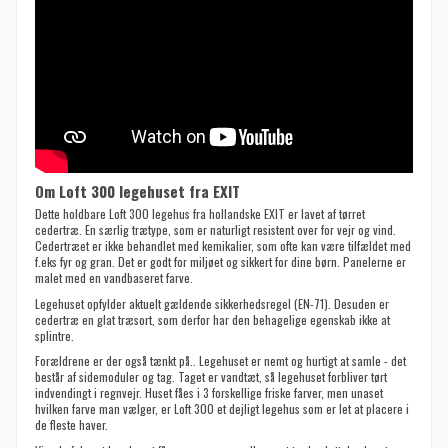
Om Loft 300 legehuset fra EXIT
Dette holdbare Loft 300 legehus fra hollandske EXIT er lavet af tørret
cedertræ. En særlig trætype, som er naturligt resistent over for vejr og vind.
Cedertræet er ikke behandlet med kemikalier, som ofte kan være tilfældet med
f.eks fyr og gran. Det er godt for miljøet og sikkert for dine børn. Panelerne er
malet med en vandbaseret farve.
Legehuset opfylder aktuelt gældende sikkerhedsregel (EN-71). Desuden er
cedertræ en glat træsort, som derfor har den behagelige egenskab ikke at
splintre.
Forældrene er der også tænkt på.. Legehuset er nemt og hurtigt at samle - det
består af sidemoduler og tag. Taget er vandtæt, så legehuset forbliver tørt
indvendingt i regnvejr. Huset fåes i 3 forskellige friske farver, men unaset
hvilken farve man vælger, er Loft 300 et dejligt legehus som er let at placere i
de fleste haver.