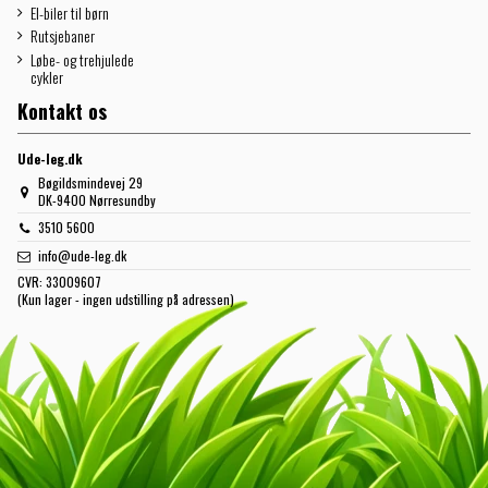
El-biler til børn
Rutsjebaner
Løbe- og trehjulede
cykler
Kontakt os
Ude-leg.dk
Bøgildsmindevej 29
DK-9400 Nørresundby
3510 5600
info@ude-leg.dk
CVR:
33009607
(Kun lager - ingen udstilling på adressen)