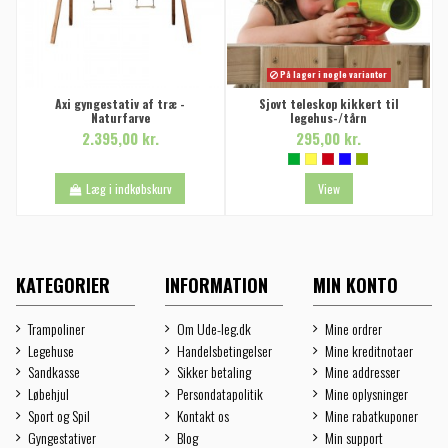
På lager i nogle varianter
Axi gyngestativ af træ -
Sjovt teleskop kikkert til
Naturfarve
legehus-/tårn
2.395,00 kr.
295,00 kr.
Læg i indkøbskurv
View
KATEGORIER
INFORMATION
MIN KONTO
Trampoliner
Om Ude-leg.dk
Mine ordrer
Legehuse
Handelsbetingelser
Mine kreditnotaer
Sandkasse
Sikker betaling
Mine addresser
Løbehjul
Persondatapolitik
Mine oplysninger
Sport og Spil
Kontakt os
Mine rabatkuponer
Gyngestativer
Blog
Min support