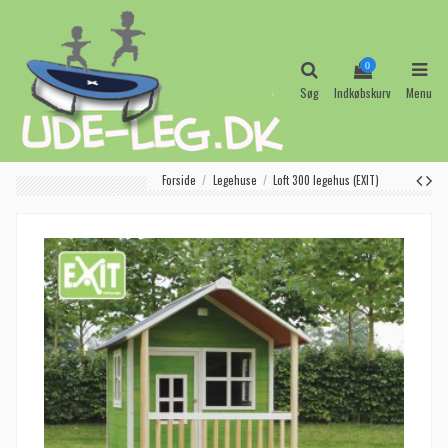
0
Søg
Indkøbskurv
Menu
Forside
Legehuse
Loft 300 legehus (EXIT)