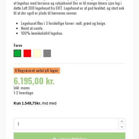
et legehus med terrasse og rutsjebane! Der er til mange timers sjov leg i
dette Loft 300 legehuset fra EXIT. Legehuset er af god kvalitet, og stort nok
til at der også er plads til børnenes venner.
Legehuset fåes i 3 forskellige farver: rødt, grønt og beige.
Nemt at samle.
100% kemikaliefrit legehus.
Farve
Grøn
Rød
Natur
Grå
Begrænset antal på lager
6.195,00 kr.
Inkl. moms
1-2 hverdage
Læg i indkøbskurv