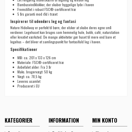
Bambusvindklokker, der skaber hyggelige lyde i haven
Fremstillet i robust FSC®-certificeret træ
5 års garanti mod råd i træet
Inspirerer til udendørs leg og fantasi
Nature HideAway er perfekt til børn, der elsker at skabe deres egne små
verdener. Legehuset kan bruges som hemmelig hule, butik, café, naturstation
eller kreativt værksted. De mange aktiviteter gør huset til mere end bare et
legehus – det bliver et samlingspunkt for fantasifuld leg i haven.
Specifikationer
Mål: ca. 201 x 133 x 126 cm
Materiale: FSC®-certificeret træ
Anbefalet alder: Fra 3 år
Maks. brugervægt: 50 kg
Vægt: ca. 78,5 kg
Leveres usamlet
Produceret i EU
KATEGORIER
INFORMATION
MIN KONTO