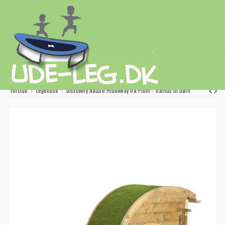
Forside
Legehuse
Discovery Nature HideAway fra Plum - Træhus til børn