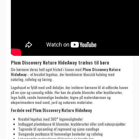
Plum Discovery Nature HideAway træhus til børn
Giv børnene deres helt eget fristed i haven med
Plum Discovery Nature
HideAway
– et kreativt legehus, der kombinerer klassisk huleleg med
naturleg, rolleleg og læring.
Legehuset er fyldt med små detaljer, der inviterer børnene til at udforske haven
på en sjov og sanselig måde. Her kan de plante blomster eller krydderurter,
lege butik, sende hemmelige beskeder, tegne på malerskærmen og
eksperimentere med vand, jord og naturens materialer.
Fordele ved Plum Discovery Nature HideAway
Kreativt legehus med 360° legemuligheder
Indbygget plantekasse til blomster, krydderurter eller små naturprojekter
Tagrende til opsamling af regnvand og sjove vandlege
Svingende postkasse til hemmelige beskeder og rolleleg
Let rengørlig malerskærm til tegning og kreativ leg