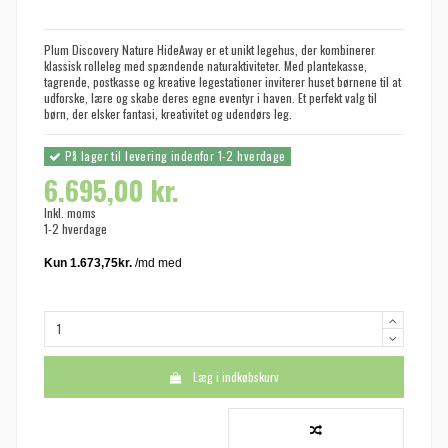
Plum Discovery Nature HideAway er et unikt legehus, der kombinerer
klassisk rolleleg med spændende naturaktiviteter. Med plantekasse,
tagrende, postkasse og kreative legestationer inviterer huset børnene til at
udforske, lære og skabe deres egne eventyr i haven. Et perfekt valg til
børn, der elsker fantasi, kreativitet og udendørs leg.
På lager til levering indenfor 1-2 hverdage
6.695,00 kr.
Inkl. moms
1-2 hverdage
Læg i indkøbskurv