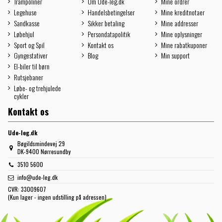
Trampoliner
Om Ude-leg.dk
Mine ordrer
Legehuse
Handelsbetingelser
Mine kreditnotaer
Sandkasse
Sikker betaling
Mine addresser
Løbehjul
Persondatapolitik
Mine oplysninger
Sport og Spil
Kontakt os
Mine rabatkuponer
Gyngestativer
Blog
Min support
El-biler til børn
Rutsjebaner
Løbe- og trehjulede
cykler
Kontakt os
Ude-leg.dk
Bøgildsmindevej 29
DK-9400 Nørresundby
3510 5600
info@ude-leg.dk
CVR:
33009607
(Kun lager - ingen udstilling på adressen)