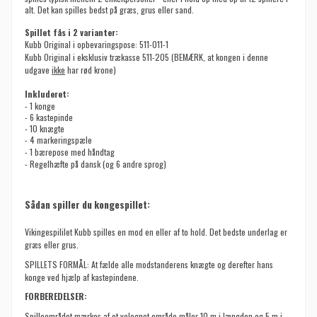
alt. Det kan spilles bedst på græs, grus eller sand.
Spillet fås i 2 varianter:
Kubb Original i opbevaringspose:
511-011-1
Kubb Original i eksklusiv
trækasse
511-205 (BEMÆRK, at kongen i denne
udgave
ikke
har rød krone)
Inkluderet:
- 1 konge
- 6 kastepinde
- 10 knægte
- 4 markeringspæle
- 1 bærepose med håndtag
- Regelhæfte på dansk (og 6 andre sprog)
Sådan spiller du kongespillet:
Vikingespililet Kubb spilles en mod en eller af to hold. Det bedste underlag er
græs eller grus.
SPILLETS FORMÅL: At fælde alle modstanderens knægte og derefter hans
konge ved hjælp af kastepindene.
FORBEREDELSER:
Spilleområdet mærkes af et velegnet område måler 10 m i længden og 5 m i