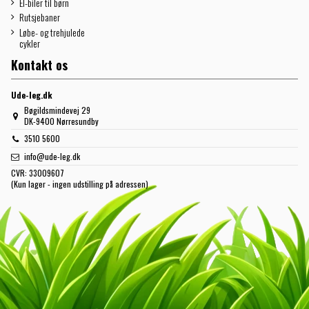
El-biler til børn
Rutsjebaner
Løbe- og trehjulede
cykler
Kontakt os
Ude-leg.dk
Bøgildsmindevej 29
DK-9400 Nørresundby
3510 5600
info@ude-leg.dk
CVR:
33009607
(Kun lager - ingen udstilling på adressen)