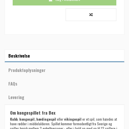
Beskrivelse
Produktoplysninger
FAQs
Levering
Om kongespillet fra Bex
Kubb
,
kongespil, høvdingespil
eller
vikingespil
er et
spil
, som hævdes at
have rødder i middelalderen. Spillet kommer formodentligt fra Sverige og
spilles typisk mellem 2 enkeltpersoner - eller i hold op med op til 12 spillere i