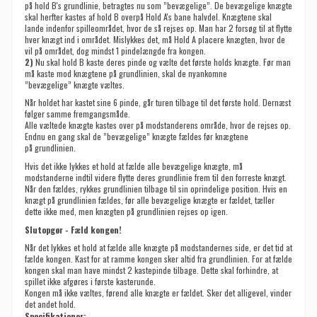
på hold B's grundlinie
, betragtes nu som ”bevægelige”. De bevægelige knægte
skal herfter kastes af hold B overpå Hold A's bane halvdel. Knægtene skal
lande indenfor spilleområdet, hvor de så rejses op. Man har 2 forsøg til at flytte
hver knægt ind i området. Mislykkes det, må Hold A placere knægten, hvor de
vil på området, dog mindst 1 pindelængde fra kongen.
2)
Nu skal hold B kaste deres pinde og vælte det første holds knægte. Før man
må kaste mod knægtene på grundlinien, skal de nyankomne
”bevægelige” knægte væltes.
Når holdet har kastet sine 6 pinde, går turen tilbage til det første hold. Dernæst
følger samme fremgangsmåde.
Alle væltede knægte kastes over på modstanderens område, hvor de rejses op.
Endnu en gang skal de ”bevægelige” knægte fældes før knægtene
på grundlinien.
Hvis det ikke lykkes et hold at fælde alle bevægelige knægte, må
modstanderne indtil videre flytte deres grundlinie frem til den forreste knægt.
Når den fældes, rykkes grundlinien tilbage til sin oprindelige position. Hvis en
knægt på grundlinien fældes, før alle bevægelige knægte er fældet, tæller
dette ikke med, men knægten på grundlinien rejses op igen.
Slutopgør - Fæld kongen!
Når det lykkes et hold at fælde alle knægte på modstandernes side, er det tid at
fælde kongen. Kast for at ramme kongen sker altid fra grundlinien. For at fælde
kongen skal man have mindst 2 kastepinde tilbage. Dette skal forhindre, at
spillet ikke afgøres i første kasterunde.
Kongen må ikke væltes, førend alle knægte er fældet. Sker det alligevel, vinder
det andet hold.
Specifikationer: