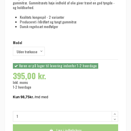
gummitræ. Gummitræets høje indhold af olie giver træet en god tyngde -
og holdbarhed.
Kvalitets kongespil - 2 varianter
Produceret i hårdført og tungt gummitræ
Dansk regelssæt medfølger
Model
Varen er på lager til levering indenfor 1-2 hverdage
395,00 kr.
Inkl. moms
1-2 hverdage
Læg i indkøbskurv