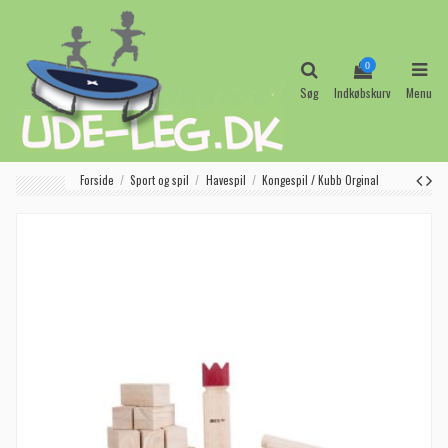
0
Søg
Indkøbskurv
Menu
Forside
Sport og spil
Havespil
Kongespil / Kubb Orginal