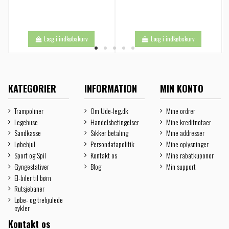
Læg i indkøbskurv
Læg i indkøbskurv
KATEGORIER
INFORMATION
MIN KONTO
Trampoliner
Om Ude-leg.dk
Mine ordrer
Legehuse
Handelsbetingelser
Mine kreditnotaer
Sandkasse
Sikker betaling
Mine addresser
Løbehjul
Persondatapolitik
Mine oplysninger
Sport og Spil
Kontakt os
Mine rabatkuponer
Gyngestativer
Blog
Min support
El-biler til børn
Rutsjebaner
Løbe- og trehjulede
cykler
Kontakt os