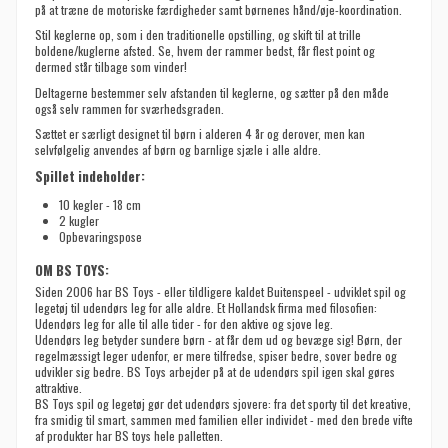
på at træne de motoriske færdigheder samt børnenes hånd/øje-koordination.
Stil keglerne op, som i den traditionelle opstilling, og skift til at trille
boldene/kuglerne afsted. Se, hvem der rammer bedst, får flest point og
dermed står tilbage som vinder!
Deltagerne bestemmer selv afstanden til keglerne, og sætter på den måde
også selv rammen for sværhedsgraden.
Sættet er særligt designet til børn i alderen 4 år og derover, men kan
selvfølgelig anvendes af børn og barnlige sjæle i alle aldre.
Spillet indeholder:
10 kegler - 18 cm
2 kugler
Opbevaringspose
OM BS TOYS:
Siden 2006 har BS Toys - eller tildligere kaldet Buitenspeel - udviklet spil og
legetøj til udendørs leg for alle aldre. Et Hollandsk firma med filosofien:
Udendørs leg for alle til alle tider - for den aktive og sjove leg.
Udendørs leg betyder sundere børn - at får dem ud og bevæge sig! Børn, der
regelmæssigt leger udenfor, er mere tilfredse, spiser bedre, sover bedre og
udvikler sig bedre. BS Toys arbejder på at de udendørs spil igen skal gøres
attraktive.
BS Toys spil og legetøj gør det udendørs sjovere: fra det sporty til det kreative,
fra smidig til smart, sammen med familien eller individet - med den brede vifte
af produkter har BS toys hele palletten.