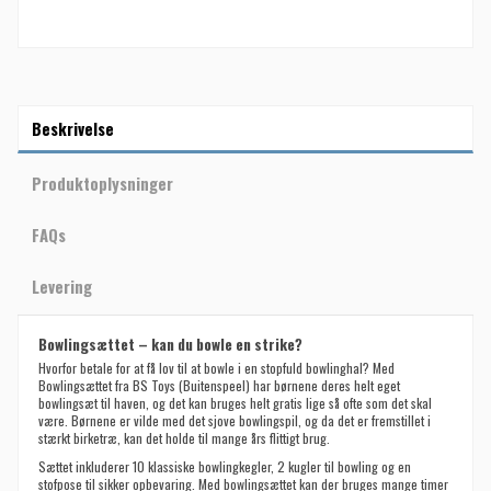
Beskrivelse
Produktoplysninger
FAQs
Levering
Bowlingsættet – kan du bowle en strike?
Hvorfor betale for at få lov til at bowle i en stopfuld bowlinghal? Med
Bowlingsættet fra BS Toys (Buitenspeel) har børnene deres helt eget
bowlingsæt til haven, og det kan bruges helt gratis lige så ofte som det skal
være. Børnene er vilde med det sjove bowlingspil, og da det er fremstillet i
stærkt birketræ, kan det holde til mange års flittigt brug.
Sættet inkluderer 10 klassiske bowlingkegler, 2 kugler til bowling og en
stofpose til sikker opbevaring. Med bowlingsættet kan der bruges mange timer