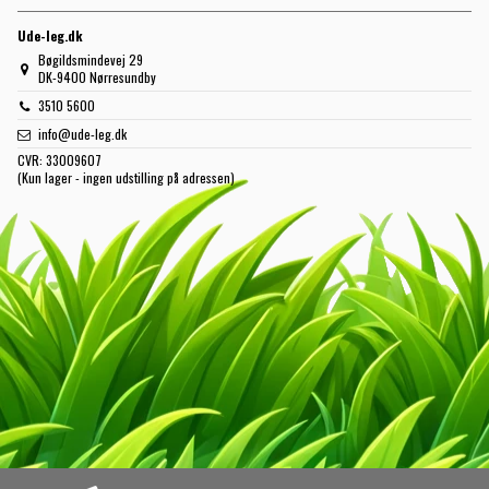
Ude-leg.dk
Bøgildsmindevej 29
DK-9400 Nørresundby
3510 5600
info@ude-leg.dk
CVR:
33009607
(Kun lager - ingen udstilling på adressen)