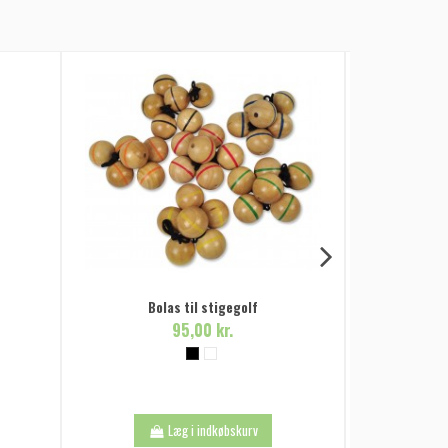
Bolas til stigegolf
95,00 kr.
Fire 
Læg i indkøbskurv