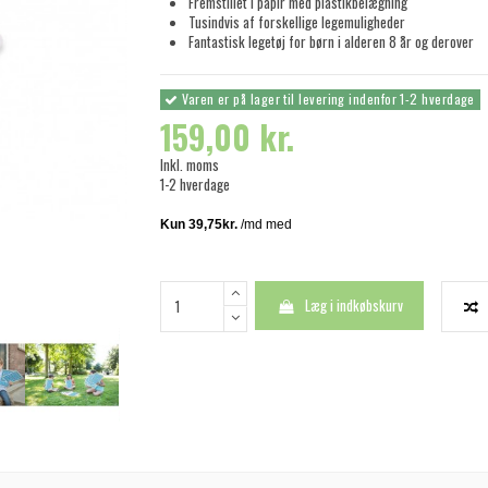
Fremstillet i papir med plastikbelægning
Tusindvis af forskellige legemuligheder
Fantastisk legetøj for børn i alderen 8 år og derover
Varen er på lager til levering indenfor 1-2 hverdage
159,00 kr.
Inkl. moms
1-2 hverdage
Læg i indkøbskurv