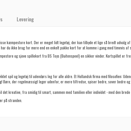
Qs
Levering
 disse kæmpestore kort. Der er meget lidt legetøj, der kan tilbyde et lige så bredt udvalg 
så har du ikke brug for mere end en enkelt pakke kort for at komme i gang med timevis af s
kæmpestore og sjove spillekort fra BS Toys (Buitenspeel) en sikker vinder. Kortspillet er f
let spil og legetøj til udendørs leg for alle aldre. Et Hollandsk firma med filosofien: Udendø
! Børn, der regelmæssigt leger udenfor, er mere tilfredse, spiser bedre, sover bedre og u
il det kreative, fra smidig til smart, sammen med familien eller individet - med den brede 
er på stranden.