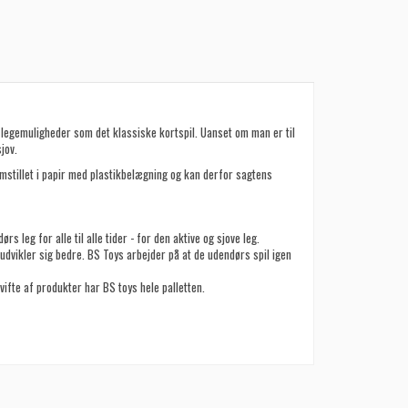
af legemuligheder som det klassiske kortspil. Uanset om man er til
jov.
remstillet i papir med plastikbelægning og kan derfor sagtens
rs leg for alle til alle tider - for den aktive og sjove leg.
dvikler sig bedre. BS Toys arbejder på at de udendørs spil igen
vifte af produkter har BS toys hele palletten.