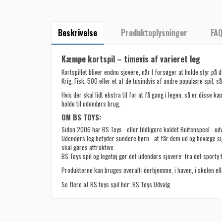
Beskrivelse
Produktoplysninger
FA
Kæmpe kortspil – timevis af varieret leg
Kortspillet bliver endnu sjovere, når I forsøger at holde styr på
Krig, Fisk, 500 eller et af de tusindvis af andre populære spil, 
Hvis der skal lidt ekstra til for at få gang i legen, så er disse 
holde til udendørs brug.
OM BS TOYS:
Siden 2006 har BS Toys - eller tildligere kaldet Buitenspeel - udvik
Udendørs leg betyder sundere børn - at får dem ud og bevæge sig
skal gøres attraktive.
BS Toys spil og legetøj gør det udendørs sjovere: fra det sporty t
Produkterne kan bruges overalt: derhjemme, i haven, i skolen ell
Se flere af BS toys spil her:
BS Toys Udvalg