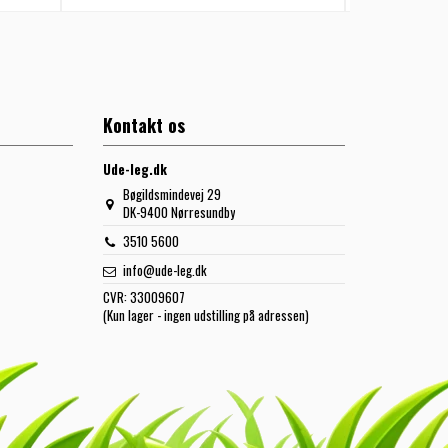
Kontakt os
Ude-leg.dk
Bøgildsmindevej 29
DK-9400 Nørresundby
3510 5600
info@ude-leg.dk
CVR:
33009607
(Kun lager - ingen udstilling på adressen)