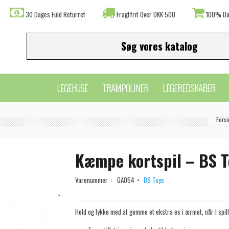
30 Dages Fuld Returret
Fragtfrit Over DKK 500
100% Da
LEGEHUSE
TRAMPOLINER
LEGEREDSKABER
Fors
Kæmpe kortspil – BS T
Varenummer :
GA054
BS Toys
Held og lykke med at gemme et ekstra es i ærmet, når I spil