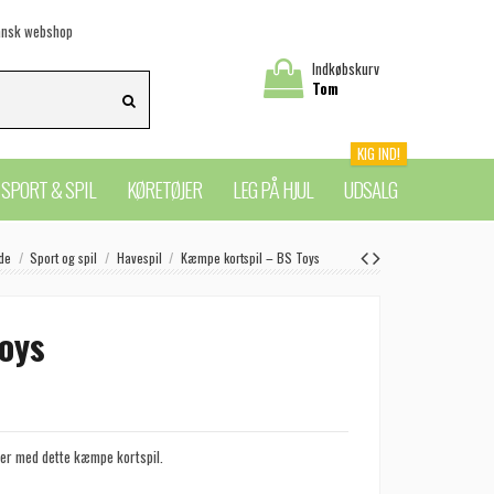
nsk webshop
Indkøbskurv
Tom
KIG IND!
SPORT & SPIL
KØRETØJER
LEG PÅ HJUL
UDSALG
ide
Sport og spil
Havespil
Kæmpe kortspil – BS Toys
oys
ler med dette kæmpe kortspil.