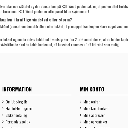
lverlakerede stålstel og de robuste ben på EXIT Wood poolen sikrer, at poolen altid forbl
ver forurenet. EXIT Wood poolen er altid parat til en svømmetur!
 kuplen i kraftige vindstød eller storm?
kbånd (uanset om den står åben eller lukket). I princippet kan kuplen klare noget vind, m
er lukket og endda delvis foldet ud. I vindstyrker fra 2 til 6 anbefaler vi, at du holder kupl
tvivlstilfælde skal du folde kuplen ud, så bassinet rammes af så lidt vind som muligt.
INFORMATION
MIN KONTO
Om Ude-leg.dk
Mine ordrer
Handelsbetingelser
Mine kreditnotaer
Sikker betaling
Mine addresser
Persondatapolitik
Mine oplysninger