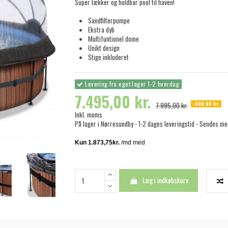
Super lækker og holdbar pool til haven!
Sandfilterpumpe
Ekstra dyb
Multifuntionel dome
Unikt design
Stige inkluderet
Levering fra eget lager 1-2 hverdag
7.495,00 kr.
-500,00 kr.
7.995,00 kr.
Inkl. moms
På lager i Nørresundby - 1-2 dages leveringstid - Sendes m
Læg i indkøbskurv