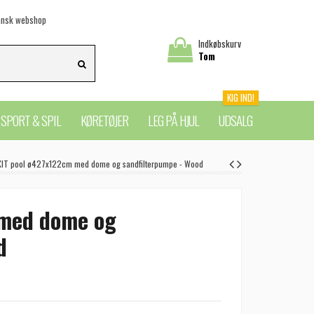
nsk webshop
Indkøbskurv
Tom
KIG IND!
SPORT & SPIL
KØRETØJER
LEG PÅ HJUL
UDSALG
XIT pool ø427x122cm med dome og sandfilterpumpe - Wood
 med dome og
d