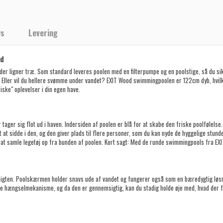
Qs
Levering
od
er ligner træ.
Som standard leveres poolen med en filterpumpe og en poolstige, så du s
. Eller vil du hellere svømme under vandet? EXIT Wood swimmingpoolen er 122cm dyb, hvilk
iske" oplevelser i din egen have.
tager sig flot ud i haven.
Indersiden af poolen er blå for at skabe den friske poolfølelse.
t at sidde i den, og den giver plads til flere personer, som du kan nyde de hyggelige stu
at samle legetøj op fra bunden af poolen. Kort sagt: Med de runde swimmingpools fra EXIT
sigten. Poolskærmen holder snavs ude af vandet og fungerer også som en bæredygtig løsn
e hængselmekanisme, og da den er gennemsigtig, kan du stadig holde øje med, hvad der 