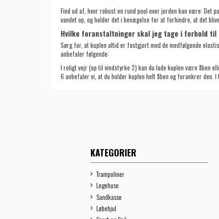
Find ud af, hvor robust en rund pool over jorden kan være: Det pu
vandet op, og holder det i bevægelse for at forhindre, at det bli
Hvilke foranstaltninger skal jeg tage i forhold til
Sørg for, at kuplen altid er fastgjort med de medfølgende elastis
anbefaler følgende:
I roligt vejr (op til vindstyrke 2) kan du lade kuplen være åben ell
6 anbefaler vi, at du holder kuplen helt åben og forankrer den. I 
KATEGORIER
Trampoliner
Legehuse
Sandkasse
Løbehjul