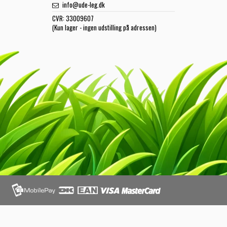
info@ude-leg.dk
CVR:
33009607
(Kun lager - ingen udstilling på adressen)