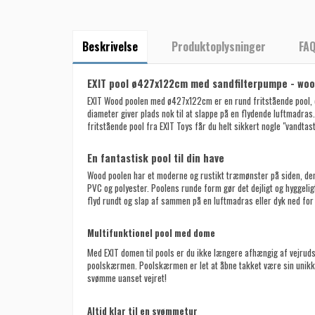
Beskrivelse
Produktoplysninger
FA
EXIT pool ø427x122cm med sandfilterpumpe - wo
EXIT Wood poolen med ø427x122cm er en rund fritstående pool, d
diameter giver plads nok til at slappe på en flydende luftmadras
fritstående pool fra EXIT Toys får du helt sikkert nogle "vandtast
En fantastisk pool til din have
Wood poolen har et moderne og rustikt træmønster på siden, der 
PVC og polyester. Poolens runde form gør det dejligt og hyggelig
flyd rundt og slap af sammen på en luftmadras eller dyk ned for 
Multifunktionel pool med dome
Med EXIT domen til pools er du ikke længere afhængig af vejrud
poolskærmen. Poolskærmen er let at åbne takket være sin unikk
svømme uanset vejret!
Altid klar til en svømmetur