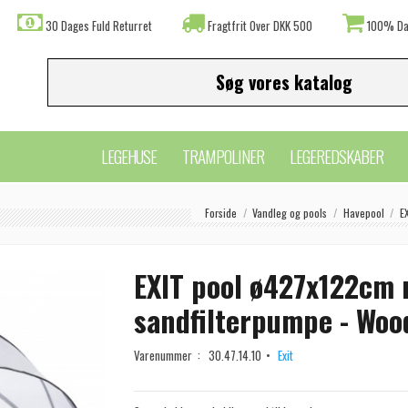
30 Dages Fuld Returret
Fragtfrit Over DKK 500
100% Da
LEGEHUSE
TRAMPOLINER
LEGEREDSKABER
Forside
Vandleg og pools
Havepool
E
EXIT pool ø427x122cm
sandfilterpumpe - Woo
Varenummer :
30.47.14.10
Exit