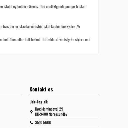
iver stabil og holder i årevis. Den medfølgende pumpe frisker
en hvis der er stærke vindstød, skal kuplen beskyttes. Vi
en helt åben eller helt lukket. I tilfælde af vindstyrke større end
Kontakt os
Ude-leg.dk
Bøgildsmindevej 29
DK-9400 Nørresundby
3510 5600