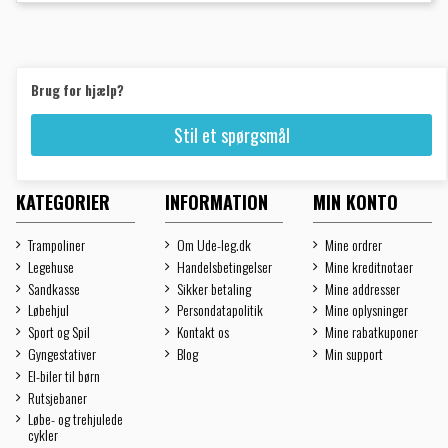
Brug for hjælp?
Stil et spørgsmål
KATEGORIER
INFORMATION
MIN KONTO
Trampoliner
Om Ude-leg.dk
Mine ordrer
Legehuse
Handelsbetingelser
Mine kreditnotaer
Sandkasse
Sikker betaling
Mine addresser
Løbehjul
Persondatapolitik
Mine oplysninger
Sport og Spil
Kontakt os
Mine rabatkuponer
Gyngestativer
Blog
Min support
El-biler til børn
Rutsjebaner
Løbe- og trehjulede
cykler