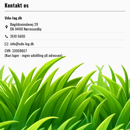
Kontakt os
Ude-leg.dk
Bøgildsmindevej 29
DK-9400 Nørresundby
3510 5600
info@ude-leg.dk
CVR:
33009607
(Kun lager - ingen udstilling på adressen)