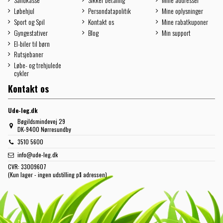
Løbehjul
Persondatapolitik
Mine oplysninger
Sport og Spil
Kontakt os
Mine rabatkuponer
Gyngestativer
Blog
Min support
El-biler til børn
Rutsjebaner
Løbe- og trehjulede
cykler
Kontakt os
Ude-leg.dk
Bøgildsmindevej 29
DK-9400 Nørresundby
3510 5600
info@ude-leg.dk
CVR:
33009607
(Kun lager - ingen udstilling på adressen)