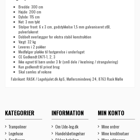
Bredde: 300 cm
Højde: 200 cm
Dybde: 115 cm
Net: 3 mm tykt
Stolper front: 6 x 3 cm, godstykkelse 1,5 mm galvaniseret stål,
pulverlakeret
Dobbelt overlægger for ekstra stabil konstruktion
Vægt: 32 kg
Leveres i 2 pakker
Medfølger pløkke til fastgørelse i underlaget
CE Godkendt EN71-1, 2, 3
Ikke egnet til børn under 3 år (små dele / kvælning / strangulering)
Kun godkendt til privat brug
Skal samles af voksne
Fabrikant: RASK / Legehjulet.dk ApS, Møllersmindevej 24, 8763 Rask Mølle
KATEGORIER
INFORMATION
MIN KONTO
Trampoliner
Om Ude-leg.dk
Mine ordrer
Legehuse
Handelsbetingelser
Mine kreditnotaer
Sandkasse
Sikker betaling
Mine addresser