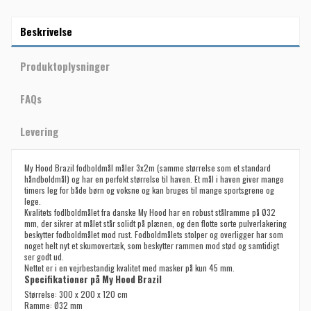
Beskrivelse
Produktoplysninger
FAQs
Levering
My Hood Brazil fodboldmål måler 3x2m (samme størrelse som et standard
håndboldmål) og har en perfekt størrelse til haven. Et mål i haven giver mange
timers leg for både børn og voksne og kan bruges til mange sportsgrene og
lege.
Kvalitets fodlboldmålet fra danske My Hood har en robust stålramme på Ø32
mm, der sikrer at målet står solidt på plænen, og den flotte sorte pulverlakering
beskytter fodboldmålet mod rust. Fodboldmålets stolper og overligger har som
noget helt nyt et skumovertæk, som beskytter rammen mod stød og samtidigt
ser godt ud.
Nettet er i en vejrbestandig kvalitet med masker på kun 45 mm.
Specifikationer på My Hood Brazil
Størrelse: 300 x 200 x 120 cm
Ramme: Ø32 mm