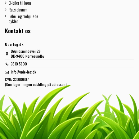
El-biler til børn
Rutsjebaner
Løbe- og trehjulede
cykler
Kontakt os
Ude-leg.dk
Bøgildsmindevej 29
DK-9400 Nørresundby
3510 5600
info@ude-leg.dk
CVR:
33009607
(Kun lager - ingen udstilling på adressen)