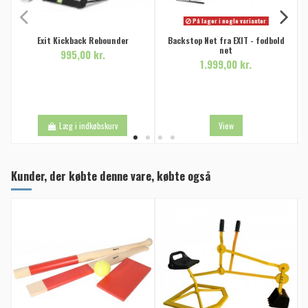
På lager i nogle varianter
Exit Kickback Rebounder
Backstop Net fra EXIT - fodbold
net
995,00 kr.
1.999,00 kr.
Læg i indkøbskurv
View
Kunder, der købte denne vare, købte også