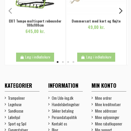
EXIT Tempo multisport rebounder
Dommersæt med kort og fløjte
100x100cm
49,00 kr.
645,00 kr.
Læg i indkøbskurv
Læg i indkøbskurv
KATEGORIER
INFORMATION
MIN KONTO
Trampoliner
Om Ude-leg.dk
Mine ordrer
Legehuse
Handelsbetingelser
Mine kreditnotaer
Sandkasse
Sikker betaling
Mine addresser
Løbehjul
Persondatapolitik
Mine oplysninger
Sport og Spil
Kontakt os
Mine rabatkuponer
Gyngestativer
Blog
Min support