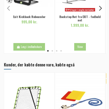
På lager i nogle varianter
Exit Kickback Rebounder
Backstop Net fra EXIT - fodbold
net
995,00 kr.
1.999,00 kr.
Læg i indkøbskurv
View
Kunder, der købte denne vare, købte også
P
-