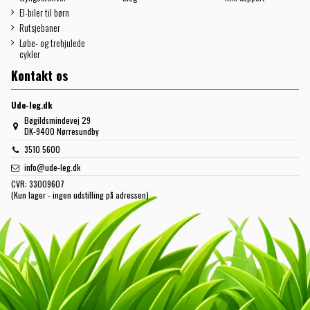
El-biler til børn
Rutsjebaner
Løbe- og trehjulede
cykler
Kontakt os
Ude-leg.dk
Bøgildsmindevej 29
DK-9400 Nørresundby
3510 5600
info@ude-leg.dk
CVR:
33009607
(Kun lager - ingen udstilling på adressen)