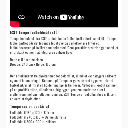
EXIT Tempo fodboldmål i stål
Tempo fodboldmål fra EXIT er det ideelle fodboldmål udført i solid stål. Tempo
fodboldmålet gør det legende let at øve og perfektionere finter og
fodboldevnerne på hvilket som helst sted. Dens praktiske størrelse gør, at målet
er praktisk og nemt at integrere i enhver have!
Dette mål har størrelsen
Bredde: 240 cm x Højde: 160 cm
Der er inkluderet tre pløkker med fodboldmålet, så målet kan fastgøres sikkert
og nemt til underlaget. Rammen på Tempo er galvaniseret og pulverlakeret,
hvilket sikrer at målet vil holde i mange år fremover. Nettet er sikret til rammen
på en praktisk måde, så bolden aldrig ryger igennem maskerne eller i
mellemrum mellem nettet og rammen. EXIT Tempo er det ultimative mål, som
er værd at skyde efter!
Tempo serien består af:
Fodboldmål 180 x 120 <- Klik her
Fodboldmål 240 x 160 <- Denne størrelse
Fodboldmål 300 x 200 <- Klik her