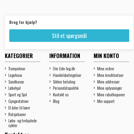
Brug for hjælp?
Stil et spørgsmål
KATEGORIER
INFORMATION
MIN KONTO
Trampoliner
Om Ude-leg.dk
Mine ordrer
Legehuse
Handelsbetingelser
Mine kreditnotaer
Sandkasse
Sikker betaling
Mine addresser
Løbehjul
Persondatapolitik
Mine oplysninger
Sport og Spil
Kontakt os
Mine rabatkuponer
Gyngestativer
Blog
Min support
El-biler til børn
Rutsjebaner
Løbe- og trehjulede
cykler