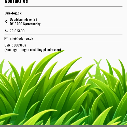
Kontakt os
Ude-leg.dk
Bøgildsmindevej 29
DK-9400 Nørresundby
3510 5600
info@ude-leg.dk
CVR:
33009607
(Kun lager - ingen udstilling på adressen)